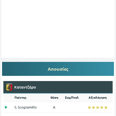
Απουσίες
Καταντζάρο
Παίχτης
Θέση
Συμ/Γκολ
Αξιολόγηση
☆☆☆☆☆
★★★★★
S. Scognamillo
Α