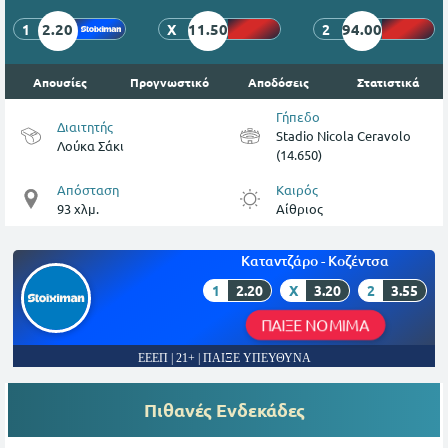
2.20
11.50
94.00
1
X
2
Απουσίες
Προγνωστικό
Αποδόσεις
Στατιστικά
Γήπεδο
Διαιτητής
Stadio Nicola Ceravolo
Λούκα Σάκι
(14.650)
Απόσταση
Καιρός
93 χλμ.
Αίθριος
Καταντζάρο - Κοζέντσα
1
2.20
X
3.20
2
3.55
ΠΑΙΞΕ ΝΟΜΙΜΑ
ΕΕΕΠ | 21+ | ΠΑΙΞΕ ΥΠΕΥΘΥΝΑ
Πιθανές Ενδεκάδες