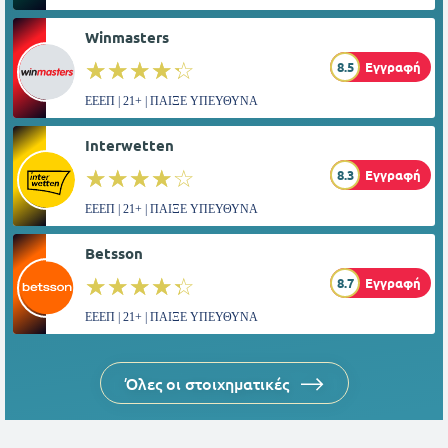
Winmasters
☆☆☆☆☆
★★★★★
8.5
Εγγραφή
ΕΕΕΠ | 21+ | ΠΑΙΞΕ ΥΠΕΥΘΥΝΑ
Interwetten
☆☆☆☆☆
★★★★★
8.3
Εγγραφή
ΕΕΕΠ | 21+ | ΠΑΙΞΕ ΥΠΕΥΘΥΝΑ
Betsson
☆☆☆☆☆
★★★★★
8.7
Εγγραφή
ΕΕΕΠ | 21+ | ΠΑΙΞΕ ΥΠΕΥΘΥΝΑ
Όλες οι στοιχηματικές