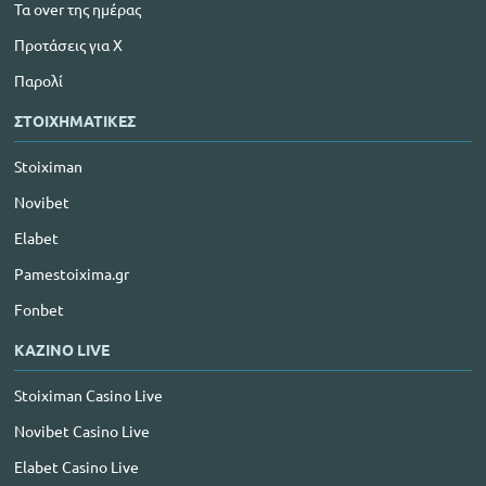
Τα over της ημέρας
Προτάσεις για Χ
Παρολί
ΣΤΟΙΧΗΜΑΤΙΚΕΣ
Stoiximan
Novibet
Elabet
Pamestoixima.gr
Fonbet
ΚΑΖΙΝΟ LIVE
Stoiximan Casino Live
Novibet Casino Live
Elabet Casino Live