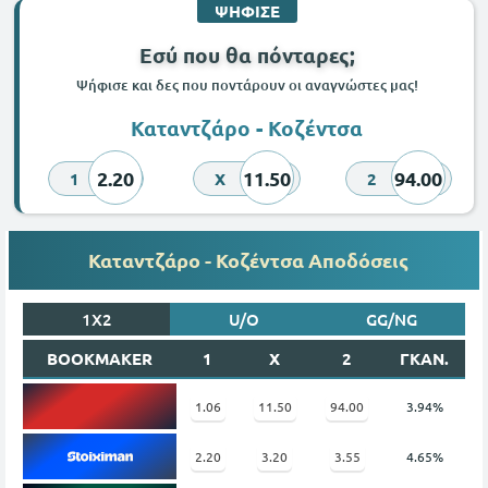
ΨΗΦΙΣΕ
Εσύ που θα πόνταρες;
Ψήφισε και δες που ποντάρουν οι αναγνώστες μας!
Καταντζάρο - Κοζέντσα
2.20
11.50
94.00
1
X
2
Καταντζάρο - Κοζέντσα Αποδόσεις
1X2
U/O
GG/NG
BOOKMAKER
1
X
2
ΓΚΑΝ.
1.06
11.50
94.00
3.94%
2.20
3.20
3.55
4.65%