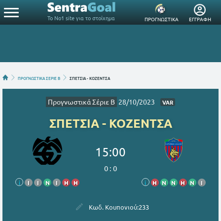
Το Νο1 site για το στοίχημα
ΠΡΟΓΝΩΣΤΙΚΑ
ΕΓΓΡΑΦΗ
ΠΡΟΓΝΩΣΤΙΚΑ ΣΕΡΙΕ B
ΣΠΕΤΣΙΑ - ΚΟΖΕΝΤΣΑ
Προγνωστικά Σέριε B
28/10/2023
VAR
ΣΠΕΤΣΙΑ - ΚΟΖΕΝΤΣΑ
15:00
0
:
0
i
Ι
Ι
Ν
Ι
Η
Η
i
Η
Ν
Ν
Η
Ν
Ι
Κωδ. Κουπονιού:
233