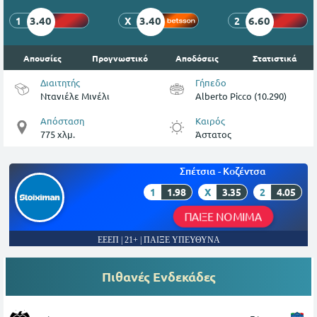
3.40
3.40
6.60
1
X
2
Απουσίες
Προγνωστικό
Αποδόσεις
Στατιστικά
Διαιτητής
Γήπεδο
Ντανιέλε Μινέλι
Alberto Picco (10.290)
Απόσταση
Καιρός
775 χλμ.
Άστατος
Σπέτσια - Κοζέντσα
1
1.98
X
3.35
2
4.05
ΠΑΙΞΕ ΝΟΜΙΜΑ
ΕΕΕΠ | 21+ | ΠΑΙΞΕ ΥΠΕΥΘΥΝΑ
Πιθανές Ενδεκάδες