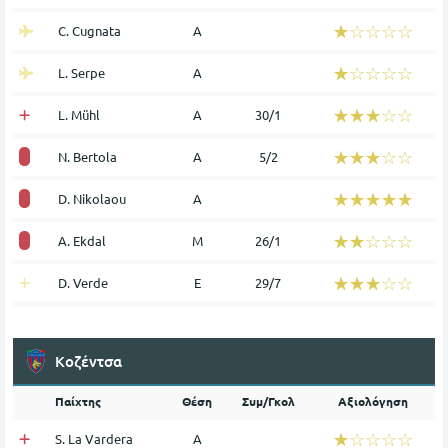
☆☆☆☆☆
★★★★★
C. Cugnata
Α
☆☆☆☆☆
★★★★★
L. Serpe
Α
☆☆☆☆☆
★★★★★
L. Mühl
Α
30/1
☆☆☆☆☆
★★★★★
N. Bertola
Α
5/2
☆☆☆☆☆
★★★★★
D. Nikolaou
Α
☆☆☆☆☆
★★★★★
A. Ekdal
Μ
26/1
☆☆☆☆☆
★★★★★
D. Verde
Ε
29/7
Κοζέντσα
Παίχτης
Θέση
Συμ/Γκολ
Αξιολόγηση
☆☆☆☆☆
★★★★★
S. La Vardera
Α