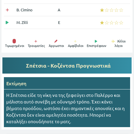
☆☆☆☆☆
★★★★★
B. Cimino
Α
☆☆☆☆☆
★★★★★
M. Zilli
Ε
Άλλοι
Tιμωρημένοι
Τραυματίες
Άρρωστοι
Αμφίβολοι
Επιστρέφουν
λόγοι
Σπέτσια - Κοζέντσα
Προγνωστικά
Εκτίμηση
Η Σπέτσια είδε τη νίκη να της ξεφεύγει στο Παλέρμο και
μάλιστα αυτό συνέβη με οδυνηρό τρόπο. Έχει κάνει
βήματα προόδου, ωστόσο έχει σημαντικές απουσίες και η
Κοζέντσα δεν είναι αμελητέα ποσότητα. Μπορεί να
καταλήξει οπουδήποτε το ματς.