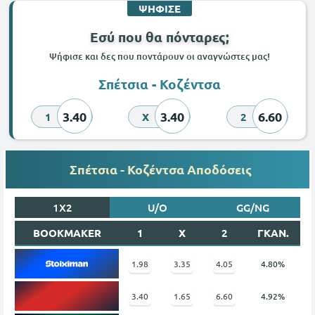
ΨΗΦΙΣΕ
Εσύ που θα πόνταρες;
Ψήφισε και δες που ποντάρουν οι αναγνώστες μας!
Σπέτσια - Κοζέντσα
3.40
3.40
6.60
1
X
2
Σπέτσια - Κοζέντσα Αποδόσεις
1X2
U/O
GG/NG
BOOKMAKER
1
X
2
ΓΚΑΝ.
1.98
3.35
4.05
4.80%
3.40
1.65
6.60
4.92%