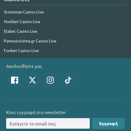
Stoiximan Casino Live
Novibet Casino Live
Elabet Casino Live
Pamestoixima.gr Casino Live
Fonbet Casino Live
Ακολουθήστε μας
Κάνε εγγραφή στο newsletter
Εγγραφή