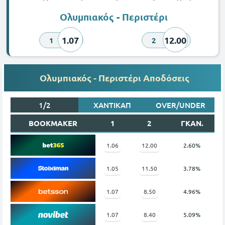
Ολυμπιακός - Περιστέρι
1.07
12.00
1
2
Ολυμπιακός - Περιστέρι Αποδόσεις
1/2
ΧΑΝΤΙΚΑΠ
OVER/UNDER
BOOKMAKER
1
2
ΓΚΑΝ.
1.06
12.00
2.60%
1.05
11.50
3.78%
1.07
8.50
4.96%
1.07
8.40
5.09%