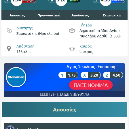
Απουσίες
Προγνωστικό
Αποδόσεις
Στατιστικά
Γήπεδο
Διαιτητής
Δημοτικό στάδιο Αγίου
Σαμιωτάκης (Ηρακλείου)
Νικολάου Λασίθι (1.500)
Απόσταση
Καιρός
156 χλμ.
Ψυχρός
Αγιος Νικόλαος - Επισκοπή
1
1.75
X
3.20
2
4.50
ΠΑΙΞΕ ΝΟΜΙΜΑ
ΕΕΕΠ | 21+ | ΠΑΙΞΕ ΥΠΕΥΘΥΝΑ
Απουσίες