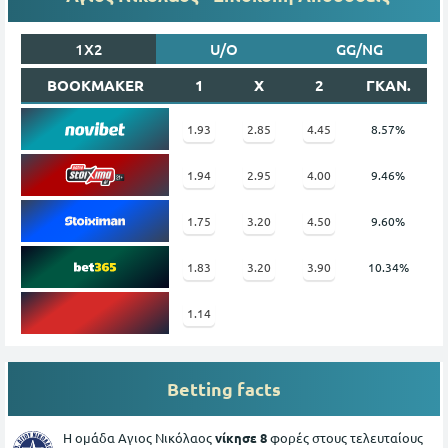
1X2
U/O
GG/NG
BOOKMAKER
1
X
2
ΓΚΑΝ.
1.93
2.85
4.45
8.57%
1.94
2.95
4.00
9.46%
1.75
3.20
4.50
9.60%
1.83
3.20
3.90
10.34%
1.14
Betting facts
Η ομάδα Αγιος Νικόλαος
νίκησε 8
φορές στους τελευταίους