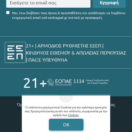
Εγγραφή
Ναι, έχω διαβάσει τους όρους & προυποθέσεις και αποδέχομαι να λαμβάνω
ενημερωτικά email από sentragoal.gr σχετικά με προσφορές.
21+ | ΑΡΜΟΔΙΟΣ ΡΥΘΜΙΣΤΗΣ ΕΕΕΠ |
ΚΙΝΔΥΝΟΣ ΕΘΙΣΜΟΥ & ΑΠΩΛΕΙΑΣ ΠΕΡΙΟΥΣΙΑΣ
|
ΠΑΙΞΕ ΥΠΕΥΘΥΝΑ
21+
Όροι χρήσης |
Πολιτική απορρήτου |
Θέσεις εργασίας
Ο ιστότοπος χρησιμοποιεί Cookies για την καλύτερη εμπειρία
σας. Χρησιμοποιώντας αυτόν τον ιστότοπο, συμφωνείτε με την
© 2026 Sentragoal
χρήση των
Cookies
.
Developed by
Digital Winners
OK