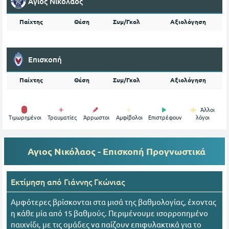
Αγιος Νικόλαος
Παίχτης
Θέση
Συμ/Γκολ
Αξιολόγηση
Επισκοπή
Παίχτης
Θέση
Συμ/Γκολ
Αξιολόγηση
Άλλοι
Tιμωρημένοι
Τραυματίες
Άρρωστοι
Αμφίβολοι
Επιστρέφουν
λόγοι
Αγιος Νικόλαος - Επισκοπή
Προγνωστικά
Εκτίμηση από
Γιάννης Γκώνιας
Αμφότερες βρίσκονται στα μισά της βαθμολογίας, έχοντας
η κάθε μία από 15 βαθμούς. Περιμένουμε ισορροπημένο
παιχνίδι, με τις ομάδες να παίζουν επιφυλακτικά για το