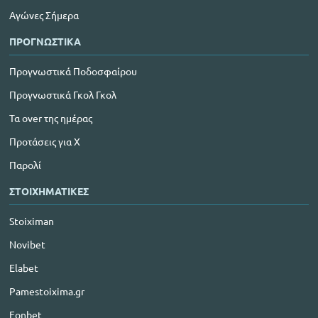
Αγώνες Σήμερα
ΠΡΟΓΝΩΣΤΙΚΑ
Προγνωστικά Ποδοσφαίρου
Προγνωστικά Γκολ Γκολ
Τα over της ημέρας
Προτάσεις για Χ
Παρολί
ΣΤΟΙΧΗΜΑΤΙΚΕΣ
Stoiximan
Novibet
Elabet
Pamestoixima.gr
Fonbet