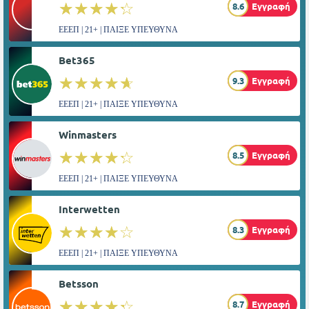
☆☆☆☆☆
★★★★★
8.6
Εγγραφή
ΕΕΕΠ | 21+ | ΠΑΙΞΕ ΥΠΕΥΘΥΝΑ
Bet365
☆☆☆☆☆
★★★★★
9.3
Εγγραφή
ΕΕΕΠ | 21+ | ΠΑΙΞΕ ΥΠΕΥΘΥΝΑ
Winmasters
☆☆☆☆☆
★★★★★
8.5
Εγγραφή
ΕΕΕΠ | 21+ | ΠΑΙΞΕ ΥΠΕΥΘΥΝΑ
Interwetten
☆☆☆☆☆
★★★★★
8.3
Εγγραφή
ΕΕΕΠ | 21+ | ΠΑΙΞΕ ΥΠΕΥΘΥΝΑ
Betsson
☆☆☆☆☆
★★★★★
8.7
Εγγραφή