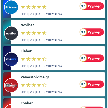
☆☆☆☆☆
★★★★★
9.5
Εγγραφή
ΕΕΕΠ | 21+ | ΠΑΙΞΕ ΥΠΕΥΘΥΝΑ
Novibet
☆☆☆☆☆
★★★★★
9.1
Εγγραφή
ΕΕΕΠ | 21+ | ΠΑΙΞΕ ΥΠΕΥΘΥΝΑ
Elabet
☆☆☆☆☆
★★★★★
8.8
Εγγραφή
ΕΕΕΠ | 21+ | ΠΑΙΞΕ ΥΠΕΥΘΥΝΑ
Pamestoixima.gr
☆☆☆☆☆
★★★★★
8.6
Εγγραφή
ΕΕΕΠ | 21+ | ΠΑΙΞΕ ΥΠΕΥΘΥΝΑ
Fonbet