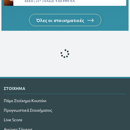
ΕΕΕΠ | 21+ | ΠΑΙΞΕ ΥΠΕΥΘΥΝΑ
Όλες οι στοιχηματικές
ΣΤΟΙΧΗΜΑ
Πάμε Στοίχημα Κουπόνι
Προγνωστικά Στοιχήματος
Live Score
Αγώνες Σήμερα