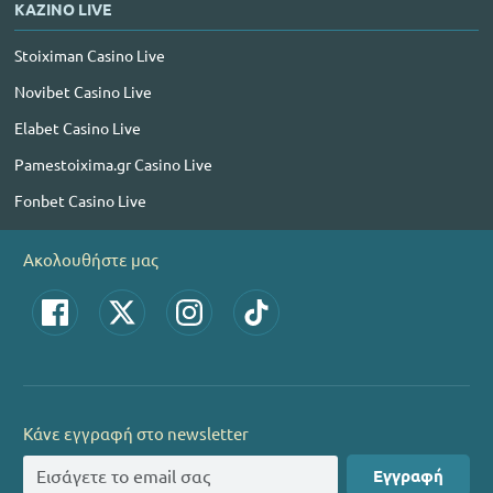
ΚΑΖΙΝΟ LIVE
Stoiximan Casino Live
Novibet Casino Live
Elabet Casino Live
Pamestoixima.gr Casino Live
Fonbet Casino Live
Ακολουθήστε μας
Κάνε εγγραφή στο newsletter
Εγγραφή