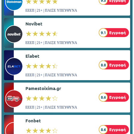
☆☆☆☆☆
★★★★★
9.5
Εγγραφή
ΕΕΕΠ | 21+ | ΠΑΙΞΕ ΥΠΕΥΘΥΝΑ
Novibet
☆☆☆☆☆
★★★★★
9.1
Εγγραφή
ΕΕΕΠ | 21+ | ΠΑΙΞΕ ΥΠΕΥΘΥΝΑ
Elabet
☆☆☆☆☆
★★★★★
8.8
Εγγραφή
ΕΕΕΠ | 21+ | ΠΑΙΞΕ ΥΠΕΥΘΥΝΑ
Pamestoixima.gr
☆☆☆☆☆
★★★★★
8.6
Εγγραφή
ΕΕΕΠ | 21+ | ΠΑΙΞΕ ΥΠΕΥΘΥΝΑ
Fonbet
☆☆☆☆☆
★★★★★
8.6
Εγγραφή