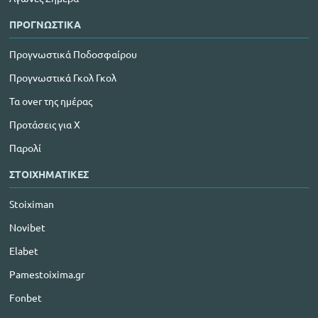
ΠΡΟΓΝΩΣΤΙΚΑ
Προγνωστικά Ποδοσφαίρου
Προγνωστικά Γκολ Γκολ
Τα over της ημέρας
Προτάσεις για Χ
Παρολί
ΣΤΟΙΧΗΜΑΤΙΚΕΣ
Stoiximan
Novibet
Elabet
Pamestoixima.gr
Fonbet