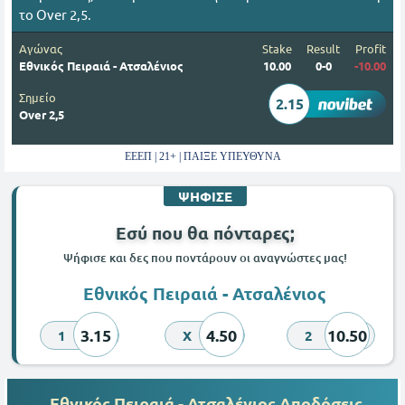
το Over 2,5.
Αγώνας
Stake
Result
Profit
Εθνικός Πειραιά - Ατσαλένιος
10.00
0-0
-10.00
Σημείο
2.15
Over 2,5
ΕΕΕΠ | 21+ | ΠΑΙΞΕ ΥΠΕΥΘΥΝΑ
ΨΗΦΙΣΕ
Εσύ που θα πόνταρες;
Ψήφισε και δες που ποντάρουν οι αναγνώστες μας!
Εθνικός Πειραιά - Ατσαλένιος
3.15
4.50
10.50
1
X
2
Εθνικός Πειραιά - Ατσαλένιος Αποδόσεις