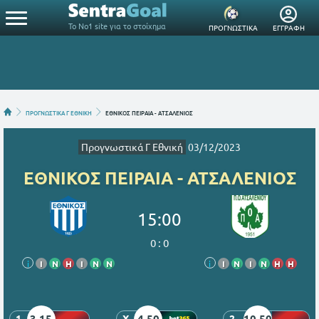
Το Νο1 site για το στοίχημα
ΠΡΟΓΝΩΣΤΙΚΑ
ΕΓΓΡΑΦΗ
ΠΡΟΓΝΩΣΤΙΚΑ Γ ΕΘΝΙΚΗ
ΕΘΝΙΚΟΣ ΠΕΙΡΑΙΑ - ΑΤΣΑΛΕΝΙΟΣ
Προγνωστικά Γ Εθνική
03/12/2023
ΕΘΝΙΚΟΣ ΠΕΙΡΑΙΑ - ΑΤΣΑΛΕΝΙΟΣ
15:00
0
:
0
i
Ι
Ν
Η
Ι
Ν
Ν
i
Ι
Ν
Ι
Ν
Η
Η
3.15
4.50
10.50
1
X
2