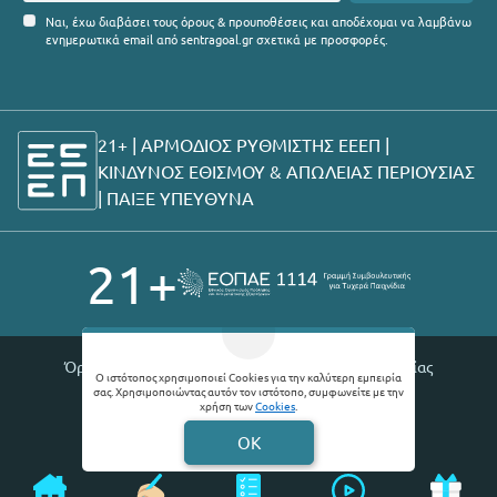
Ναι, έχω διαβάσει τους όρους & προυποθέσεις και αποδέχομαι να λαμβάνω
ενημερωτικά email από sentragoal.gr σχετικά με προσφορές.
21+ | ΑΡΜΟΔΙΟΣ ΡΥΘΜΙΣΤΗΣ ΕΕΕΠ |
ΚΙΝΔΥΝΟΣ ΕΘΙΣΜΟΥ & ΑΠΩΛΕΙΑΣ ΠΕΡΙΟΥΣΙΑΣ
|
ΠΑΙΞΕ ΥΠΕΥΘΥΝΑ
21+
Όροι χρήσης |
Πολιτική απορρήτου |
Θέσεις εργασίας
Ο ιστότοπος χρησιμοποιεί Cookies για την καλύτερη εμπειρία
σας. Χρησιμοποιώντας αυτόν τον ιστότοπο, συμφωνείτε με την
© 2026 Sentragoal
χρήση των
Cookies
.
Developed by
Digital Winners
OK