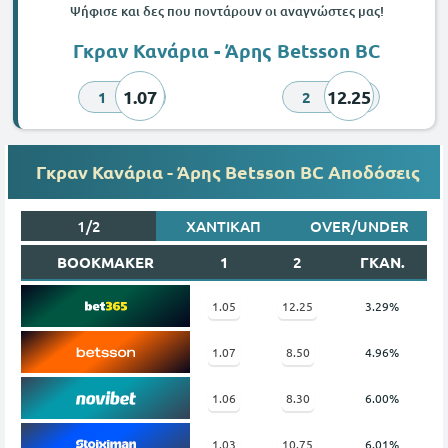
Ψήφισε και δες που ποντάρουν οι αναγνώστες μας!
Γκραν Κανάρια - Άρης Betsson BC
1.07
12.25
1
2
Γκραν Κανάρια - Άρης Betsson BC Αποδόσεις
1/2
ΧΑΝΤΙΚΑΠ
OVER/UNDER
BOOKMAKER
1
2
ΓΚΑΝ.
1.05
12.25
3.29%
1.07
8.50
4.96%
1.06
8.30
6.00%
1.03
10.75
6.01%