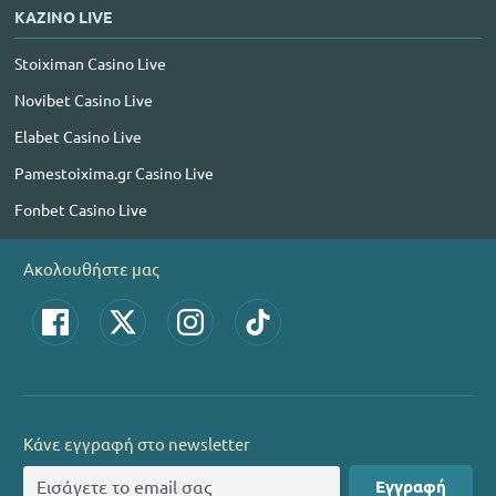
ΚΑΖΙΝΟ LIVE
Stoiximan Casino Live
Novibet Casino Live
Elabet Casino Live
Pamestoixima.gr Casino Live
Fonbet Casino Live
Ακολουθήστε μας
Κάνε εγγραφή στο newsletter
Εγγραφή