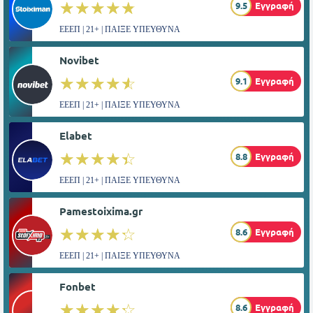
☆☆☆☆☆
★★★★★
9.5
Εγγραφή
ΕΕΕΠ | 21+ | ΠΑΙΞΕ ΥΠΕΥΘΥΝΑ
Novibet
☆☆☆☆☆
★★★★★
9.1
Εγγραφή
ΕΕΕΠ | 21+ | ΠΑΙΞΕ ΥΠΕΥΘΥΝΑ
Elabet
☆☆☆☆☆
★★★★★
8.8
Εγγραφή
ΕΕΕΠ | 21+ | ΠΑΙΞΕ ΥΠΕΥΘΥΝΑ
Pamestoixima.gr
☆☆☆☆☆
★★★★★
8.6
Εγγραφή
ΕΕΕΠ | 21+ | ΠΑΙΞΕ ΥΠΕΥΘΥΝΑ
Fonbet
☆☆☆☆☆
★★★★★
8.6
Εγγραφή