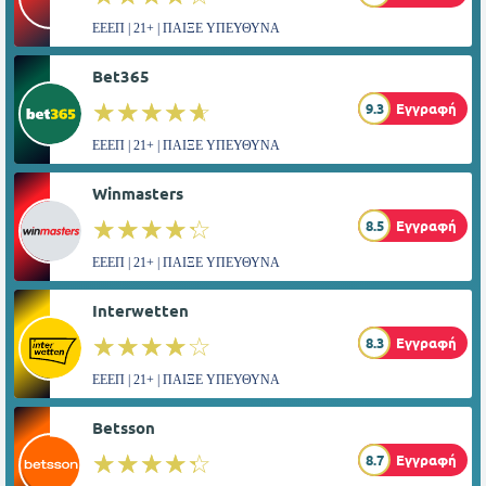
ΕΕΕΠ | 21+ | ΠΑΙΞΕ ΥΠΕΥΘΥΝΑ
Bet365
☆☆☆☆☆
★★★★★
9.3
Εγγραφή
ΕΕΕΠ | 21+ | ΠΑΙΞΕ ΥΠΕΥΘΥΝΑ
Winmasters
☆☆☆☆☆
★★★★★
8.5
Εγγραφή
ΕΕΕΠ | 21+ | ΠΑΙΞΕ ΥΠΕΥΘΥΝΑ
Interwetten
☆☆☆☆☆
★★★★★
8.3
Εγγραφή
ΕΕΕΠ | 21+ | ΠΑΙΞΕ ΥΠΕΥΘΥΝΑ
Betsson
☆☆☆☆☆
★★★★★
8.7
Εγγραφή