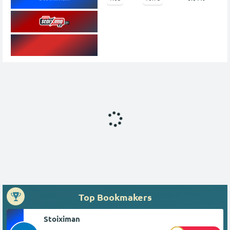
Top Bookmakers
Stoiximan