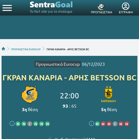
Το Νο1 site για το στοίχημα
ΠΡΟΓΝΩΣΤΙΚΑ
ΕΓΓΡΑΦΗ
ΠΡΟΓΝΩΣΤΙΚΑ EUROCUP
ΓΚΡΑΝ ΚΑΝΑΡΙΑ - ΑΡΗΣ BETSSON BC
Προγνωστικά Eurocup
06/12/2023
ΓΚΡΑΝ ΚΑΝΑΡΙΑ - ΑΡΗΣ BETSSON BC
22:00
93
:
65
3η
θέση
5η
θέση
i
Ν
Ν
Ι
Ν
Ν
Ν
i
Ν
Η
Η
Ι
Η
Η