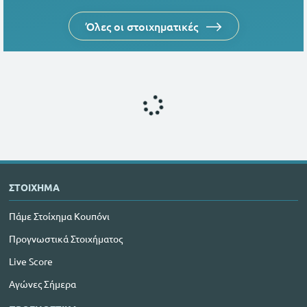
Όλες οι στοιχηματικές
ΣΤΟΙΧΗΜΑ
Πάμε Στοίχημα Κουπόνι
Προγνωστικά Στοιχήματος
Live Score
Αγώνες Σήμερα