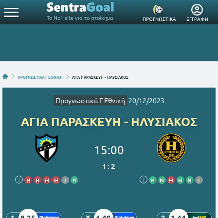
Το Νο1 site για το στοίχημα
ΠΡΟΓΝΩΣΤΙΚΑ
ΕΓΓΡΑΦΗ
ΠΡΟΓΝΩΣΤΙΚΑ Γ ΕΘΝΙΚΗ
ΑΓΙΑ ΠΑΡΑΣΚΕΥΗ - ΗΛΥΣΙΑΚΟΣ
Προγνωστικά Γ Εθνική
20/12/2023
ΑΓΙΑ ΠΑΡΑΣΚΕΥΗ - ΗΛΥΣΙΑΚΟΣ
15:00
1
:
2
i
Η
Η
Η
Η
Ι
Ν
i
Ν
Ν
Η
Ν
Ν
Ι
8.25
4.40
1.44
1
X
2