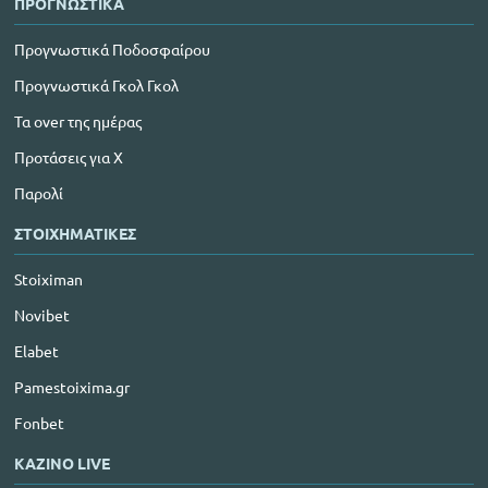
ΠΡΟΓΝΩΣΤΙΚΑ
Προγνωστικά Ποδοσφαίρου
Προγνωστικά Γκολ Γκολ
Τα over της ημέρας
Προτάσεις για Χ
Παρολί
ΣΤΟΙΧΗΜΑΤΙΚΕΣ
Stoiximan
Novibet
Elabet
Pamestoixima.gr
Fonbet
ΚΑΖΙΝΟ LIVE