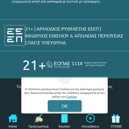
ενημερωτικά email από sentragoal.gr σχετικά με προσφορές.
21+ | ΑΡΜΟΔΙΟΣ ΡΥΘΜΙΣΤΗΣ ΕΕΕΠ |
ΚΙΝΔΥΝΟΣ ΕΘΙΣΜΟΥ & ΑΠΩΛΕΙΑΣ ΠΕΡΙΟΥΣΙΑΣ
|
ΠΑΙΞΕ ΥΠΕΥΘΥΝΑ
21+
Όροι χρήσης |
Πολιτική απορρήτου |
Θέσεις εργασίας
Ο ιστότοπος χρησιμοποιεί Cookies για την καλύτερη εμπειρία
σας. Χρησιμοποιώντας αυτόν τον ιστότοπο, συμφωνείτε με την
© 2026 Sentragoal
χρήση των
Cookies
.
Developed by
Digital Winners
OK
Home
Προγνωστικά
Κουπόνι
Μεταδόσεις
STX500