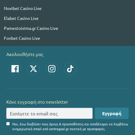
Novibet Casino Live
Elabet Casino Live
Pamestoixima.gr Casino Live
Fonbet Casino Live
Ακολουθήστε μας
Κάνε εγγραφή στο newsletter
Εγγραφή
Ναι, έχω διαβάσει τους όρους & προυποθέσεις και αποδέχομαι να λαμβάνω
ενημερωτικά email από sentragoal.gr σχετικά με προσφορές.