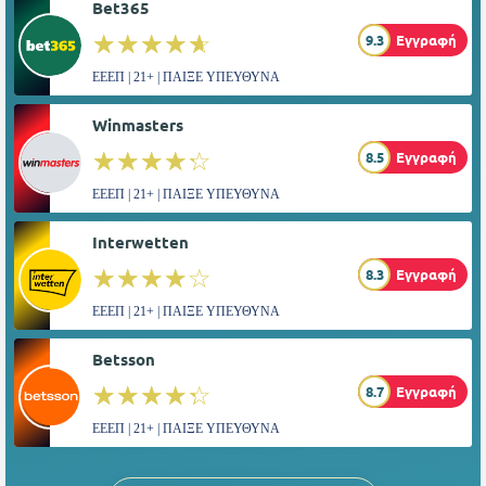
Bet365
☆☆☆☆☆
★★★★★
9.3
Εγγραφή
ΕΕΕΠ | 21+ | ΠΑΙΞΕ ΥΠΕΥΘΥΝΑ
Winmasters
☆☆☆☆☆
★★★★★
8.5
Εγγραφή
ΕΕΕΠ | 21+ | ΠΑΙΞΕ ΥΠΕΥΘΥΝΑ
Interwetten
☆☆☆☆☆
★★★★★
8.3
Εγγραφή
ΕΕΕΠ | 21+ | ΠΑΙΞΕ ΥΠΕΥΘΥΝΑ
Betsson
☆☆☆☆☆
★★★★★
8.7
Εγγραφή
ΕΕΕΠ | 21+ | ΠΑΙΞΕ ΥΠΕΥΘΥΝΑ