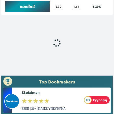
2.30
1.61
5.29%
Top Bookmakers
Stoiximan
☆☆☆☆☆
★★★★★
9.5
Εγγραφή
ΕΕΕΠ | 21+ | ΠΑΙΞΕ ΥΠΕΥΘΥΝΑ