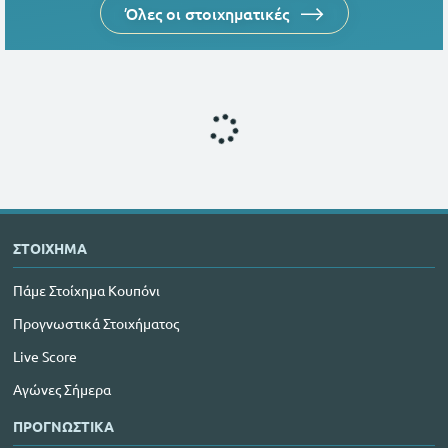
Όλες οι στοιχηματικές
ΣΤΟΙΧΗΜΑ
Πάμε Στοίχημα Κουπόνι
Προγνωστικά Στοιχήματος
Live Score
Αγώνες Σήμερα
ΠΡΟΓΝΩΣΤΙΚΑ