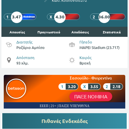
Κωδ. Κουπονιού:
272
3.47
4.30
36.00
1
X
2
Απουσίες
Προγνωστικό
Αποδόσεις
Στατιστικά
Διαιτητής
Γήπεδο
Ροζάριο Αμπίσο
MAPEI Stadium (23.717)
Απόσταση
Καιρός
93 χλμ.
Βροχή
Σασουόλο - Φιορεντίνα
1
3.20
X
3.55
2
2.18
ΠΑΙΞΕ ΝΟΜΙΜΑ
ΕΕΕΠ | 21+ | ΠΑΙΞΕ ΥΠΕΥΘΥΝΑ
Πιθανές Ενδεκάδες