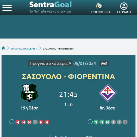
Το Νο1 site για το στοίχημα
ΠΡΟΓΝΩΣΤΙΚΑ
ΕΓΓΡΑΦΗ
ΠΡΟΓΝΩΣΤΙΚΑ ΣΕΡΙΕ Α
ΣΑΣΟΥΟΛΟ - ΦΙΟΡΕΝΤΙΝΑ
Προγνωστικά Σέριε Α
06/01/2024
VAR
ΣΑΣΟΥΟΛΟ - ΦΙΟΡΕΝΤΙΝΑ
21:45
1
:
0
19η
θέση
8η
θέση
i
Η
Η
Η
Ι
Η
Η
i
Ν
Ν
Ν
Ι
Ι
Ι