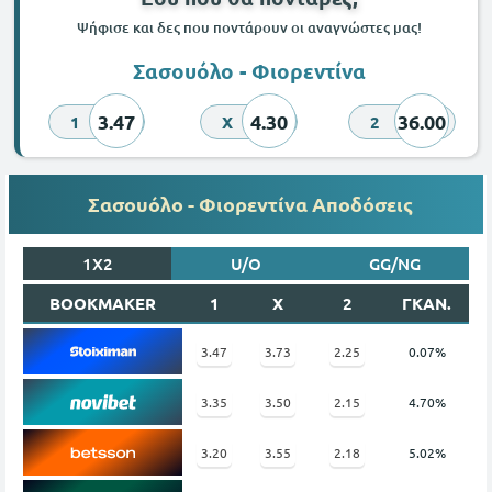
Ψήφισε και δες που ποντάρουν οι αναγνώστες μας!
Σασουόλο - Φιορεντίνα
3.47
4.30
36.00
1
X
2
Σασουόλο - Φιορεντίνα Αποδόσεις
1X2
U/O
GG/NG
BOOKMAKER
1
X
2
ΓΚΑΝ.
3.47
3.73
2.25
0.07%
3.35
3.50
2.15
4.70%
3.20
3.55
2.18
5.02%