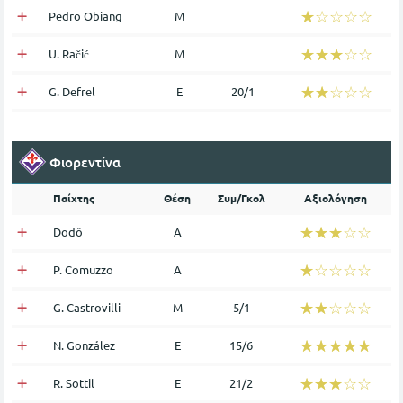
☆☆☆☆☆
★★★★★
Pedro Obiang
Μ
☆☆☆☆☆
★★★★★
U. Račić
Μ
☆☆☆☆☆
★★★★★
G. Defrel
Ε
20/1
Φιορεντίνα
Παίχτης
Θέση
Συμ/Γκολ
Αξιολόγηση
☆☆☆☆☆
★★★★★
Dodô
Α
☆☆☆☆☆
★★★★★
P. Comuzzo
Α
☆☆☆☆☆
★★★★★
G. Castrovilli
Μ
5/1
☆☆☆☆☆
★★★★★
N. González
Ε
15/6
☆☆☆☆☆
★★★★★
R. Sottil
Ε
21/2