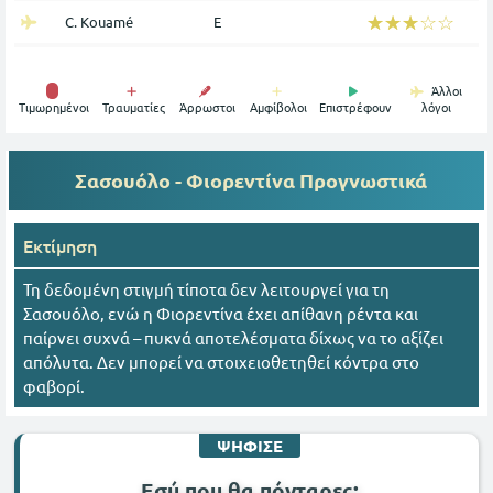
☆☆☆☆☆
★★★★★
C. Kouamé
Ε
Άλλοι
Tιμωρημένοι
Τραυματίες
Άρρωστοι
Αμφίβολοι
Επιστρέφουν
λόγοι
Σασουόλο - Φιορεντίνα
Προγνωστικά
Εκτίμηση
Τη δεδομένη στιγμή τίποτα δεν λειτουργεί για τη
Σασουόλο, ενώ η Φιορεντίνα έχει απίθανη ρέντα και
παίρνει συχνά – πυκνά αποτελέσματα δίχως να το αξίζει
απόλυτα. Δεν μπορεί να στοιχειοθετηθεί κόντρα στο
φαβορί.
ΨΗΦΙΣΕ
Εσύ που θα πόνταρες;