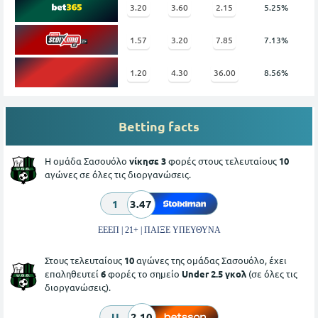
3.20
3.60
2.15
5.25%
1.57
3.20
7.85
7.13%
1.20
4.30
36.00
8.56%
Betting facts
Η ομάδα Σασουόλο
νίκησε 3
φορές στους τελευταίους
10
αγώνες σε όλες τις διοργανώσεις.
1
3.47
ΕΕΕΠ | 21+ | ΠΑΙΞΕ ΥΠΕΥΘΥΝΑ
Στους τελευταίους
10
αγώνες της ομάδας Σασουόλο, έχει
επαληθευτεί
6
φορές το σημείο
Under 2.5 γκολ
(σε όλες τις
διοργανώσεις).
U
2.10