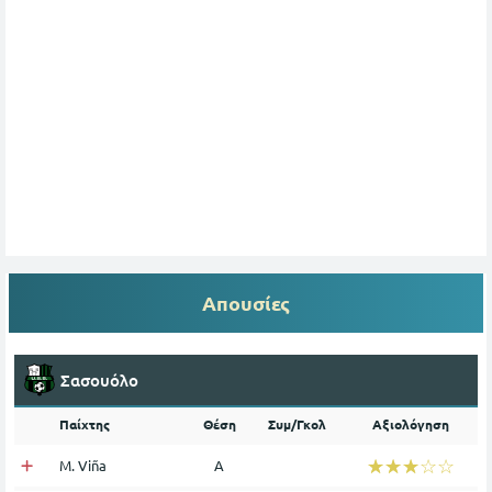
Απουσίες
Σασουόλο
Παίχτης
Θέση
Συμ/Γκολ
Αξιολόγηση
☆☆☆☆☆
★★★★★
M. Viña
Α