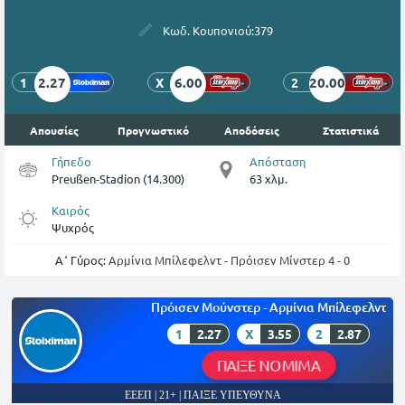
Κωδ. Κουπονιού:
379
2.27
6.00
20.00
1
X
2
Απουσίες
Προγνωστικό
Αποδόσεις
Στατιστικά
Γήπεδο
Απόσταση
Preußen-Stadion (14.300)
63 χλμ.
Καιρός
Ψυχρός
Α΄ Γύρος:
Αρμίνια Μπίλεφελντ - Πρόισεν Μίνστερ 4 - 0
Πρόισεν Μούνστερ - Αρμίνια Μπίλεφελντ
1
2.27
X
3.55
2
2.87
ΠΑΙΞΕ ΝΟΜΙΜΑ
ΕΕΕΠ | 21+ | ΠΑΙΞΕ ΥΠΕΥΘΥΝΑ