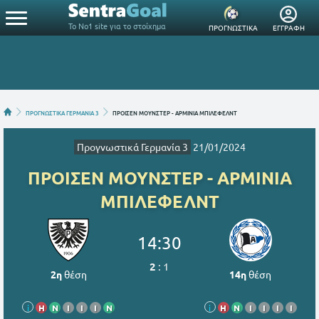
Το Νο1 site για το στοίχημα
ΠΡΟΓΝΩΣΤΙΚΑ
ΕΓΓΡΑΦΗ
ΠΡΟΓΝΩΣΤΙΚΑ ΓΕΡΜΑΝΙΑ 3
ΠΡΟΙΣΕΝ ΜΟΥΝΣΤΕΡ - ΑΡΜΙΝΙΑ ΜΠΙΛΕΦΕΛΝΤ
Προγνωστικά Γερμανία 3
21/01/2024
ΠΡΟΙΣΕΝ ΜΟΥΝΣΤΕΡ - ΑΡΜΙΝΙΑ
ΜΠΙΛΕΦΕΛΝΤ
14:30
2
:
1
2η
θέση
14η
θέση
i
Η
Ν
Ι
Ι
Ι
Ν
i
Η
Ν
Ι
Ι
Ι
Ι