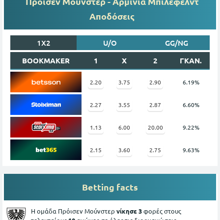
Πρόισεν Μούνστερ - Αρμίνια Μπίλεφελντ
Αποδόσεις
1X2
U/O
GG/NG
BOOKMAKER
1
X
2
ΓΚΑΝ.
2.20
3.75
2.90
6.19%
2.27
3.55
2.87
6.60%
1.13
6.00
20.00
9.22%
2.15
3.60
2.75
9.63%
Betting facts
Η ομάδα Πρόισεν Μούνστερ
νίκησε 3
φορές στους