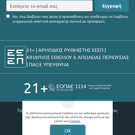
Εγγραφή
Ναι, έχω διαβάσει τους όρους & προυποθέσεις και αποδέχομαι να λαμβάνω
ενημερωτικά email από sentragoal.gr σχετικά με προσφορές.
21+ | ΑΡΜΟΔΙΟΣ ΡΥΘΜΙΣΤΗΣ ΕΕΕΠ |
ΚΙΝΔΥΝΟΣ ΕΘΙΣΜΟΥ & ΑΠΩΛΕΙΑΣ ΠΕΡΙΟΥΣΙΑΣ
|
ΠΑΙΞΕ ΥΠΕΥΘΥΝΑ
21+
Όροι χρήσης |
Πολιτική απορρήτου |
Θέσεις εργασίας
Ο ιστότοπος χρησιμοποιεί Cookies για την καλύτερη εμπειρία
σας. Χρησιμοποιώντας αυτόν τον ιστότοπο, συμφωνείτε με την
© 2026 Sentragoal
χρήση των
Cookies
.
Developed by
Digital Winners
OK