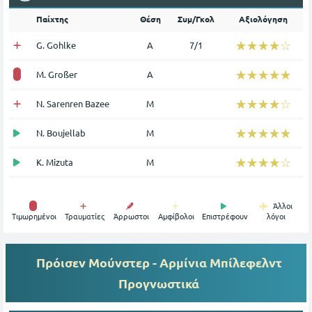
Παίχτης
Θέση
Συμ/Γκολ
Αξιολόγηση
☆☆☆☆☆
★★★★★
G. Gohlke
Α
7/1
☆☆☆☆☆
★★★★★
M. Großer
Α
☆☆☆☆☆
★★★★★
N. Sarenren Bazee
Μ
☆☆☆☆☆
★★★★★
N. Boujellab
Μ
☆☆☆☆☆
★★★★★
K. Mizuta
Μ
Άλλοι
Tιμωρημένοι
Τραυματίες
Άρρωστοι
Αμφίβολοι
Επιστρέφουν
λόγοι
Πρόισεν Μούνστερ - Αρμίνια Μπίλεφελντ
Προγνωστικά