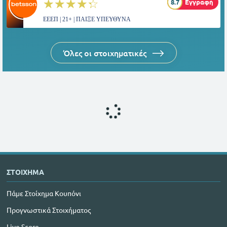
☆☆☆☆☆
★★★★★
8.7
Εγγραφή
ΕΕΕΠ | 21+ | ΠΑΙΞΕ ΥΠΕΥΘΥΝΑ
Όλες οι στοιχηματικές
ΣΤΟΙΧΗΜΑ
Πάμε Στοίχημα Κουπόνι
Προγνωστικά Στοιχήματος
Live Score