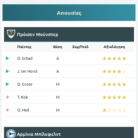
Απουσίες
Πρόισεν Μούνστερ
Παίχτης
Θέση
Συμ/Γκολ
Αξιολόγηση
☆☆☆☆☆
★★★★★
D. Schad
Α
☆☆☆☆☆
★★★★★
J. ter Horst
Α
☆☆☆☆☆
★★★★★
D. Grote
Μ
☆☆☆☆☆
★★★★★
T. Kok
Μ
☆☆☆☆☆
★★★★★
O. Heil
Μ
Αρμίνια Μπίλεφελντ