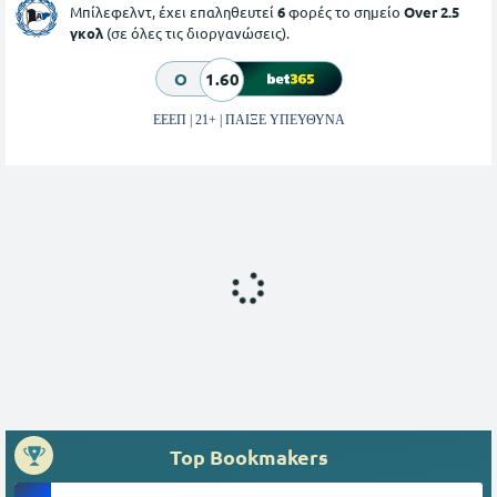
Μπίλεφελντ, έχει επαληθευτεί
6
φορές το σημείο
Over 2.5
γκολ
(σε όλες τις διοργανώσεις).
O
1.60
ΕΕΕΠ | 21+ | ΠΑΙΞΕ ΥΠΕΥΘΥΝΑ
Top Bookmakers