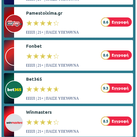
Pamestoixima.gr
☆☆☆☆☆
★★★★★
8.6
Εγγραφή
ΕΕΕΠ | 21+ | ΠΑΙΞΕ ΥΠΕΥΘΥΝΑ
Fonbet
☆☆☆☆☆
★★★★★
8.6
Εγγραφή
ΕΕΕΠ | 21+ | ΠΑΙΞΕ ΥΠΕΥΘΥΝΑ
Bet365
☆☆☆☆☆
★★★★★
9.3
Εγγραφή
ΕΕΕΠ | 21+ | ΠΑΙΞΕ ΥΠΕΥΘΥΝΑ
Winmasters
☆☆☆☆☆
★★★★★
8.5
Εγγραφή
ΕΕΕΠ | 21+ | ΠΑΙΞΕ ΥΠΕΥΘΥΝΑ