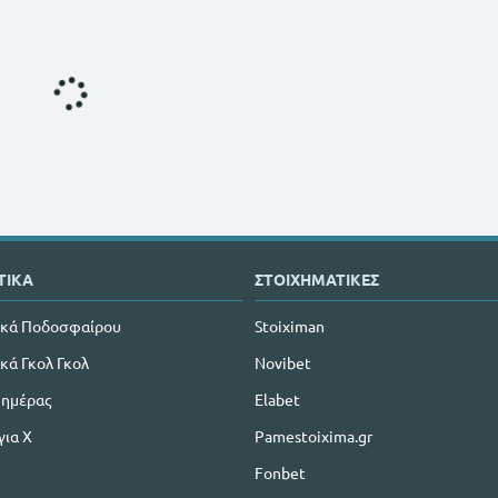
ΤΙΚΑ
ΣΤΟΙΧΗΜΑΤΙΚΕΣ
κά Ποδοσφαίρου
Stoiximan
κά Γκολ Γκολ
Novibet
 ημέρας
Elabet
για Χ
Pamestoixima.gr
Fonbet