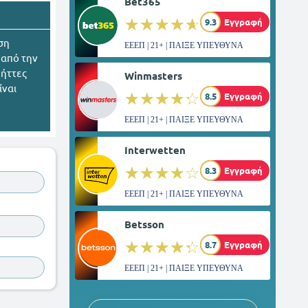
Bet365
☆☆☆☆☆
★★★★★
9.3
Εγγραφή
ση
ΕΕΕΠ | 21+ | ΠΑΙΞΕ ΥΠΕΥΘΥΝΑ
 από την
 ήττες
Winmasters
ίναι
☆☆☆☆☆
★★★★★
8.5
Εγγραφή
ΕΕΕΠ | 21+ | ΠΑΙΞΕ ΥΠΕΥΘΥΝΑ
Interwetten
☆☆☆☆☆
★★★★★
8.3
Εγγραφή
ΕΕΕΠ | 21+ | ΠΑΙΞΕ ΥΠΕΥΘΥΝΑ
Betsson
☆☆☆☆☆
★★★★★
8.7
Εγγραφή
ΕΕΕΠ | 21+ | ΠΑΙΞΕ ΥΠΕΥΘΥΝΑ