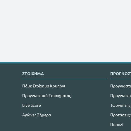
ΣΤΟΙΧΗΜΑ
ΠΡΟΓΝΩΣ
Πάμε Στοίχημα Κουπόνι
Προγνωστι
Προγνωστικά Στοιχήματος
Προγνωστι
Live Score
Τα over της
Αγώνες Σήμερα
Προτάσεις 
Παρολί