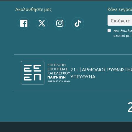
Ακολουθήστε μας
Κάνε εγγρα
Ναι, έχω δι
σχετικά με 
21+ | ΑΡΜΟΔΙΟΣ ΡΥΘΜΙΣΤΗΣ
ΥΠΕΥΘΥΝΑ