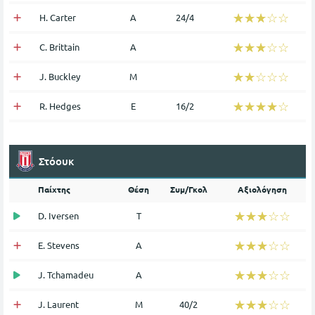
☆☆☆☆☆
★★★★★
H. Carter
Α
24/4
☆☆☆☆☆
★★★★★
C. Brittain
Α
☆☆☆☆☆
★★★★★
J. Buckley
Μ
☆☆☆☆☆
★★★★★
R. Hedges
Ε
16/2
Στόουκ
Παίχτης
Θέση
Συμ/Γκολ
Αξιολόγηση
☆☆☆☆☆
★★★★★
D. Iversen
Τ
☆☆☆☆☆
★★★★★
E. Stevens
Α
☆☆☆☆☆
★★★★★
J. Tchamadeu
Α
☆☆☆☆☆
★★★★★
J. Laurent
Μ
40/2