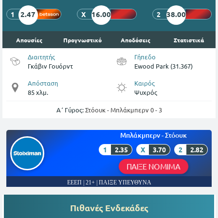
2.47
16.00
38.00
1
X
2
Απουσίες
Προγνωστικό
Αποδόσεις
Στατιστικά
Διαιτητής
Γήπεδο
Γκάβιν Γουόρντ
Ewood Park (31.367)
Απόσταση
Καιρός
85 χλμ.
Ψυχρός
Α΄ Γύρος:
Στόουκ - Μπλάκμπερν 0 - 3
Μπλάκμπερν - Στόουκ
1
2.35
X
3.70
2
2.82
ΠΑΙΞΕ ΝΟΜΙΜΑ
ΕΕΕΠ | 21+ | ΠΑΙΞΕ ΥΠΕΥΘΥΝΑ
Πιθανές Ενδεκάδες