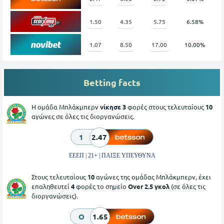
1.50
4.35
5.75
6.58%
1.07
8.50
17.00
10.00%
Betting facts
Η ομάδα Μπλάκμπερν
νίκησε 3
φορές στους τελευταίους
10
αγώνες σε όλες τις διοργανώσεις.
1
2.47
ΕΕΕΠ | 21+ | ΠΑΙΞΕ ΥΠΕΥΘΥΝΑ
Στους τελευταίους
10
αγώνες της ομάδας Μπλάκμπερν, έχει
επαληθευτεί
4
φορές το σημείο
Over 2.5 γκολ
(σε όλες τις
διοργανώσεις).
O
1.65