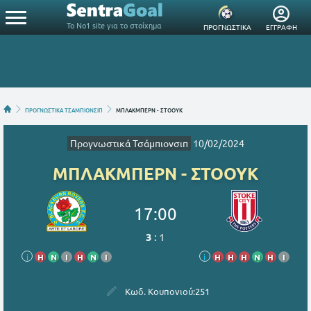
Το Νο1 site για το στοίχημα
ΠΡΟΓΝΩΣΤΙΚΑ
ΕΓΓΡΑΦΗ
ΠΡΟΓΝΩΣΤΙΚΑ ΤΣΑΜΠΙΟΝΣΙΠ
ΜΠΛΑΚΜΠΕΡΝ - ΣΤΟΟΥΚ
Προγνωστικά Τσάμπιονσιπ
10/02/2024
ΜΠΛΑΚΜΠΕΡΝ - ΣΤΟΟΥΚ
17:00
3
:
1
i
Η
Ν
Ι
Η
Ν
Ι
i
Η
Η
Η
Ν
Η
Ι
Κωδ. Κουπονιού:
251