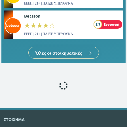
ΕΕΕΠ | 21+ | ΠΑΙΞΕ ΥΠΕΥΘΥΝΑ
Betsson
☆☆☆☆☆
★★★★★
8.7
Εγγραφή
ΕΕΕΠ | 21+ | ΠΑΙΞΕ ΥΠΕΥΘΥΝΑ
Όλες οι στοιχηματικές
ΣΤΟΙΧΗΜΑ