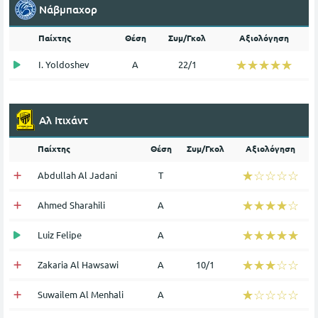
Νάβμπαχορ
Παίχτης
Θέση
Συμ/Γκολ
Αξιολόγηση
☆☆☆☆☆
★★★★★
I. Yoldoshev
Α
22/1
Αλ Ιτιχάντ
Παίχτης
Θέση
Συμ/Γκολ
Αξιολόγηση
☆☆☆☆☆
★★★★★
Abdullah Al Jadani
Τ
☆☆☆☆☆
★★★★★
Ahmed Sharahili
Α
☆☆☆☆☆
★★★★★
Luiz Felipe
Α
☆☆☆☆☆
★★★★★
Zakaria Al Hawsawi
Α
10/1
☆☆☆☆☆
★★★★★
Suwailem Al Menhali
Α