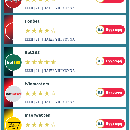
ΕΕΕΠ | 21+ | ΠΑΙΞΕ ΥΠΕΥΘΥΝΑ
Fonbet
☆☆☆☆☆
★★★★★
8.6
Εγγραφή
ΕΕΕΠ | 21+ | ΠΑΙΞΕ ΥΠΕΥΘΥΝΑ
Bet365
☆☆☆☆☆
★★★★★
9.3
Εγγραφή
ΕΕΕΠ | 21+ | ΠΑΙΞΕ ΥΠΕΥΘΥΝΑ
Winmasters
☆☆☆☆☆
★★★★★
8.5
Εγγραφή
ΕΕΕΠ | 21+ | ΠΑΙΞΕ ΥΠΕΥΘΥΝΑ
Interwetten
☆☆☆☆☆
★★★★★
8.3
Εγγραφή