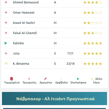
☆☆☆☆☆
★★★★★
Ahmed Bamasaud
Α
☆☆☆☆☆
★★★★★
Omar Hawsawi
Α
☆☆☆☆☆
★★★★★
Awad Al Nashri
Μ
☆☆☆☆☆
★★★★★
Faisal Al-Ghamdi
Μ
☆☆☆☆☆
★★★★★
Fabinho
Μ
☆☆☆☆☆
★★★★★
Jota
Ε
17/1
☆☆☆☆☆
★★★★★
K. Benzema
Ε
23/18
Άλλοι
Tιμωρημένοι
Τραυματίες
Άρρωστοι
Αμφίβολοι
Επιστρέφουν
λόγοι
Νάβμπαχορ - Αλ Ιτιχάντ
Προγνωστικά