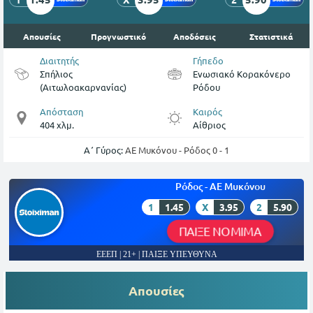
Απουσίες
Προγνωστικό
Αποδόσεις
Στατιστικά
Διαιτητής
Γήπεδο
Σπήλιος
Ενωσιακό Κορακόνερο
(Αιτωλοακαρνανίας)
Ρόδου
Απόσταση
Καιρός
404 χλμ.
Αίθριος
Α΄ Γύρος:
ΑΕ Μυκόνου - Ρόδος 0 - 1
Ρόδος - ΑΕ Μυκόνου
1
1.45
X
3.95
2
5.90
ΠΑΙΞΕ ΝΟΜΙΜΑ
ΕΕΕΠ | 21+ | ΠΑΙΞΕ ΥΠΕΥΘΥΝΑ
Απουσίες