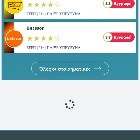
☆☆☆☆☆
★★★★★
8.3
Εγγραφή
ΕΕΕΠ | 21+ | ΠΑΙΞΕ ΥΠΕΥΘΥΝΑ
Betsson
☆☆☆☆☆
★★★★★
8.7
Εγγραφή
ΕΕΕΠ | 21+ | ΠΑΙΞΕ ΥΠΕΥΘΥΝΑ
Όλες οι στοιχηματικές