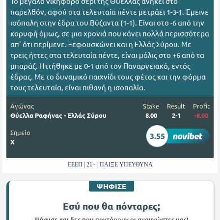
Το μεγάλο νικηφόρο σερί της Θύελλας ανήκει στο
παρελθόν, αφού στα τελευταία πέντε μετράει 1-3-1. Έμεινε
ισόπαλη στην έδρα του Βύζαντα (1-1). Είναι στο -6 από την
κορυφή όμως, σε μια χρονιά που κάνει πολλά περισσότερα
απ' ότι περίμενε. Ξεφουσκώνει και η Ελλάς Σύρου. Με
τρεις ήττες στα τελευταία πέντε, είναι μόλις στο +6 από τα
μπαράζ. Ηττήθηκε με 0-1 από τον Παναργειακό, εντός
έδρας. Με το δυναμικό παιχνίδι τους φέτος και την φόρμα
τους τελευταία, είναι πιθανή η ισοπαλία.
Αγώνας
Stake
Result
Profit
Θύελλα Ραφήνας - Ελλάς Σύρου
8.00
2-1
-8.00
Σημείο
3.55
Χ
ΕΕΕΠ | 21+ | ΠΑΙΞΕ ΥΠΕΥΘΥΝΑ
ΨΗΦΙΣΕ
Εσύ που θα πόνταρες;
Ψήφισε και δες που ποντάρουν οι αναγνώστες μας!