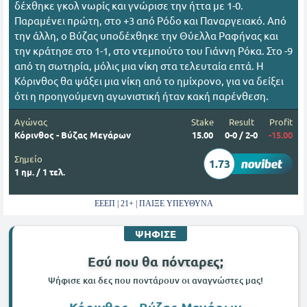
δέχθηκε γκολ νωρίς και γνώρισε την ήττα με 1-0.
Παραμένει πρώτη, στο +3 από Ρόδο και Παναργειακό. Από
την άλλη, ο Βύζας υποδέχθηκε την Θύελλα Ραφήνας και
την κράτησε στο 1-1, στο ντεμπούτο του Γιάννη Ρόκα. Στο -9
από τη σωτηρία, μόλις μια νίκη στα τελευταία επτά. Η
Κόρινθος θα ψάξει μια νίκη από το ημίχρονο, για να δείξει
ότι η προηγούμενη αγωνιστική ήταν κακή παρένθεση.
Αγώνας
Stake
Result
Profit
Κόρινθος - Βύζας Μεγάρων
15.00
0-0 / 2-0
-15.00
Σημείο
1.73
1 ημ. / 1 τελ.
ΕΕΕΠ | 21+ | ΠΑΙΞΕ ΥΠΕΥΘΥΝΑ
ΨΗΦΙΣΕ
Εσύ που θα πόνταρες;
Ψήφισε και δες που ποντάρουν οι αναγνώστες μας!