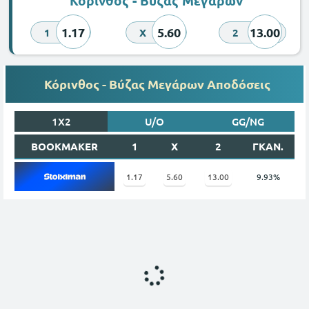
Κόρινθος - Βύζας Μεγάρων
1.17
5.60
13.00
1
X
2
Κόρινθος - Βύζας Μεγάρων Αποδόσεις
1X2
U/O
GG/NG
BOOKMAKER
1
X
2
ΓΚΑΝ.
1.17
5.60
13.00
9.93%