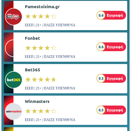
Pamestoixima.gr
☆☆☆☆☆
★★★★★
8.6
Εγγραφή
ΕΕΕΠ | 21+ | ΠΑΙΞΕ ΥΠΕΥΘΥΝΑ
Fonbet
☆☆☆☆☆
★★★★★
8.6
Εγγραφή
ΕΕΕΠ | 21+ | ΠΑΙΞΕ ΥΠΕΥΘΥΝΑ
Bet365
☆☆☆☆☆
★★★★★
9.3
Εγγραφή
ΕΕΕΠ | 21+ | ΠΑΙΞΕ ΥΠΕΥΘΥΝΑ
Winmasters
☆☆☆☆☆
★★★★★
8.5
Εγγραφή
ΕΕΕΠ | 21+ | ΠΑΙΞΕ ΥΠΕΥΘΥΝΑ