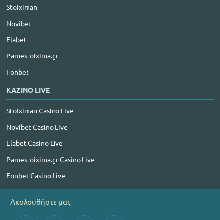
Stoiximan
Novibet
Elabet
Pamestoixima.gr
Fonbet
ΚΑΖΙΝΟ LIVE
Stoiximan Casino Live
Novibet Casino Live
Elabet Casino Live
Pamestoixima.gr Casino Live
Fonbet Casino Live
Ακολουθήστε μας