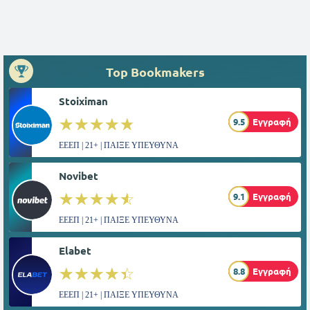
Top Bookmakers
Stoiximan
☆☆☆☆☆
★★★★★
9.5
Εγγραφή
ΕΕΕΠ | 21+ | ΠΑΙΞΕ ΥΠΕΥΘΥΝΑ
Novibet
☆☆☆☆☆
★★★★★
9.1
Εγγραφή
ΕΕΕΠ | 21+ | ΠΑΙΞΕ ΥΠΕΥΘΥΝΑ
Elabet
☆☆☆☆☆
★★★★★
8.8
Εγγραφή
ΕΕΕΠ | 21+ | ΠΑΙΞΕ ΥΠΕΥΘΥΝΑ