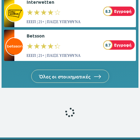
Interwetten
☆☆☆☆☆
★★★★★
8.3
Εγγραφή
ΕΕΕΠ | 21+ | ΠΑΙΞΕ ΥΠΕΥΘΥΝΑ
Betsson
☆☆☆☆☆
★★★★★
8.7
Εγγραφή
ΕΕΕΠ | 21+ | ΠΑΙΞΕ ΥΠΕΥΘΥΝΑ
Όλες οι στοιχηματικές