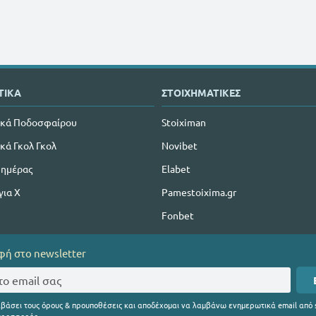
ΤΙΚΑ
ΣΤΟΙΧΗΜΑΤΙΚΕΣ
κά Ποδοσφαίρου
Stoiximan
κά Γκολ Γκολ
Novibet
 ημέρας
Elabet
για Χ
Pamestoixima.gr
Fonbet
φή στο newsletter
αβάσει τους όρους & προυποθέσεις και αποδέχομαι να λαμβάνω ενημερωτικά email από s