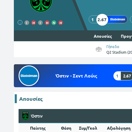
1
2.67
i
Ι
Η
Ι
Η
Ν
Η
Απουσίες
Προγ
Γήπεδο
Q2 Stadium (20
Όστιν - Σεντ Λούις
1
2.67
Απουσίες
Όστιν
Παίχτης
Θέση
Συμ/Γκολ
Αξιολόγηση