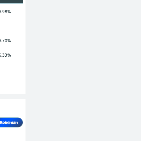
6.98%
6.70%
6.33%