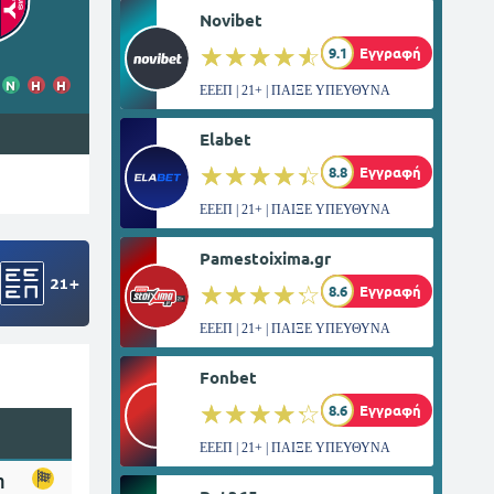
Novibet
☆☆☆☆☆
★★★★★
9.1
Εγγραφή
Ν
Η
Η
ΕΕΕΠ | 21+ | ΠΑΙΞΕ ΥΠΕΥΘΥΝΑ
Elabet
☆☆☆☆☆
★★★★★
8.8
Εγγραφή
ΕΕΕΠ | 21+ | ΠΑΙΞΕ ΥΠΕΥΘΥΝΑ
Pamestoixima.gr
☆☆☆☆☆
★★★★★
8.6
Εγγραφή
ΕΕΕΠ | 21+ | ΠΑΙΞΕ ΥΠΕΥΘΥΝΑ
Fonbet
☆☆☆☆☆
★★★★★
8.6
Εγγραφή
ΕΕΕΠ | 21+ | ΠΑΙΞΕ ΥΠΕΥΘΥΝΑ
η