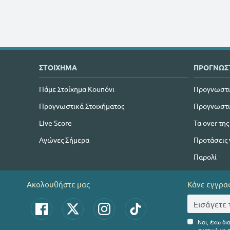
ΣΤΟΙΧΗΜΑ
ΠΡΟΓΝΩΣ
Πάμε Στοίχημα Κουπόνι
Προγνωστι
Προγνωστικά Στοιχήματος
Προγνωστι
Live Score
Τα over της
Αγώνες Σήμερα
Προτάσεις 
Παρολί
Ακολουθήστε μας
Κάνε εγγρα
Ναι, έχω δι