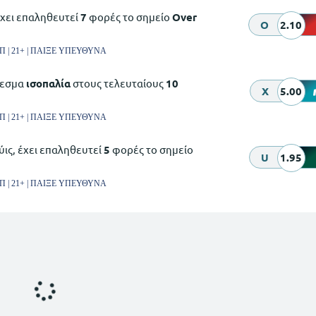
έχει επαληθευτεί
7
φορές το σημείο
Over
O
2.10
Π | 21+ | ΠΑΙΞΕ ΥΠΕΥΘΥΝΑ
λεσμα
ισοπαλία
στους τελευταίους
10
X
5.00
Π | 21+ | ΠΑΙΞΕ ΥΠΕΥΘΥΝΑ
ις, έχει επαληθευτεί
5
φορές το σημείο
U
1.95
Π | 21+ | ΠΑΙΞΕ ΥΠΕΥΘΥΝΑ