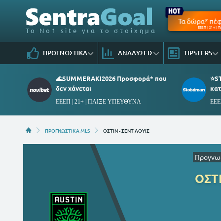
Τα δώρα* πέφ
ΕΕΕΠ | 21+ |
Το Νο1 site για το στοίχημα
ΠΡΟΓΝΩΣΤΙΚΑ
ΑΝΑΛΥΣΕΙΣ
TIPSTERS
🌊SUMMERAKI2026 Προσφορά* που
⭐ST
δεν χάνεται
κα
ΕΕΕΠ | 21+ | ΠΑΙΞΕ ΥΠΕΥΘΥΝΑ
ΕΕΕ
ΠΡΟΓΝΩΣΤΙΚΑ MLS
ΟΣΤΙΝ - ΣΕΝΤ ΛΟΥΙΣ
Προγνω
ΟΣΤΙ