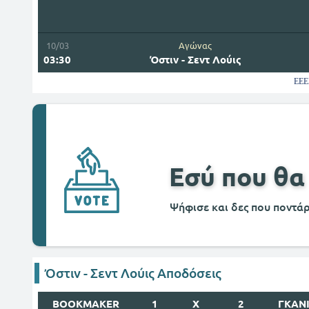
10/03
Αγώνας
03:30
Όστιν - Σεντ Λούις
ΕΕΕ
Εσύ που θα
Ψήφισε και δες που ποντάρ
Όστιν - Σεντ Λούις Αποδόσεις
BOOKMAKER
1
X
2
ΓΚΑΝ