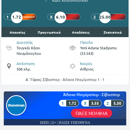
Κωδ. Κουπονιού:
450
1.72
6.10
25.00
1
X
2
Απουσίες
Προγνωστικό
Αποδόσεις
Στατιστικά
Διαιτητής
Γήπεδο
Τουγκάι Κάαν
Yeni Adana Stadyumu
Νουμάνογλου
(33.543)
Απόσταση
Καιρός
506 χλμ.
Αίθριος
Α΄ Γύρος:
Σίβασπορ - Άδανα Ντεμίρσπορ 1 - 1
Άδανα Ντεμίρσπορ - Σίβασπορ
1
1.72
X
3.55
2
5.30
ΠΑΙΞΕ ΝΟΜΙΜΑ
ΕΕΕΠ | 21+ | ΠΑΙΞΕ ΥΠΕΥΘΥΝΑ