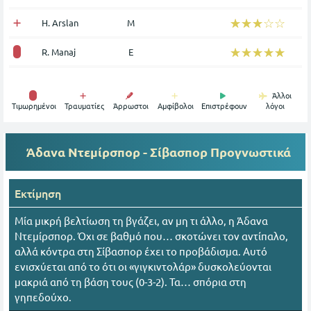
☆☆☆☆☆
★★★★★
H. Arslan
Μ
☆☆☆☆☆
★★★★★
R. Manaj
Ε
Άλλοι
Tιμωρημένοι
Τραυματίες
Άρρωστοι
Αμφίβολοι
Επιστρέφουν
λόγοι
Άδανα Ντεμίρσπορ - Σίβασπορ
Προγνωστικά
Εκτίμηση
Μία μικρή βελτίωση τη βγάζει, αν μη τι άλλο, η Άδανα
Ντεμίρσπορ. Όχι σε βαθμό που… σκοτώνει τον αντίπαλο,
αλλά κόντρα στη Σίβασπορ έχει το προβάδισμα. Αυτό
ενισχύεται από το ότι οι «γιγκιντολάρ» δυσκολεύονται
μακριά από τη βάση τους (0-3-2). Τα… σπόρια στη
γηπεδούχο.