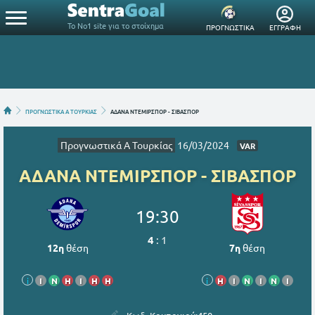
Το Νο1 site για το στοίχημα
ΠΡΟΓΝΩΣΤΙΚΑ
ΕΓΓΡΑΦΗ
ΠΡΟΓΝΩΣΤΙΚΑ Α ΤΟΥΡΚΙΑΣ
ΑΔΑΝΑ ΝΤΕΜΙΡΣΠΟΡ - ΣΙΒΑΣΠΟΡ
Προγνωστικά Α Τουρκίας
16/03/2024
VAR
ΑΔΑΝΑ ΝΤΕΜΙΡΣΠΟΡ - ΣΙΒΑΣΠΟΡ
19:30
4
:
1
12η
θέση
7η
θέση
i
Ι
Ν
Η
Ι
Η
Η
i
Η
Ι
Ν
Ι
Ν
Ι