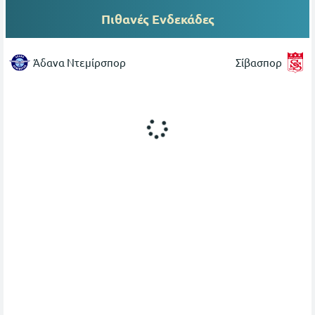
Πιθανές Ενδεκάδες
Άδανα Ντεμίρσπορ
Σίβασπορ