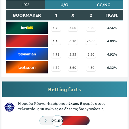
1X2
U/O
GG/NG
BOOKMAKER
1
X
2
ΓΚΑΝ.
1.70
3.60
5.50
4.56%
1.18
6.10
25.00
4.89%
1.72
3.55
5.30
4.92%
1.72
3.60
4.80
6.32%
Betting facts
Η ομάδα Άδανα Ντεμίρσπορ
έχασε 9
φορές στους
τελευταίους
10
αγώνες σε όλες τις διοργανώσεις.
2
25.00