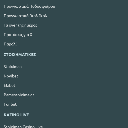
Προγνωστικά Ποδοσφαίρου
Προγνωστικά Γκολ Γκολ
Τα over της ημέρας
Προτάσεις για Χ
Παρολί
ΣΤΟΙΧΗΜΑΤΙΚΕΣ
Stoiximan
Novibet
Elabet
Pamestoixima.gr
Fonbet
ΚΑΖΙΝΟ LIVE
Stoiximan Casino Live