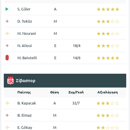
☆☆☆☆☆
★★★★★
S. Güler
Α
☆☆☆☆☆
★★★★★
D. Toköz
Μ
☆☆☆☆☆
★★★★★
M. Nourani
Μ
☆☆☆☆☆
★★★★★
N. Alioui
Ε
18/4
☆☆☆☆☆
★★★★★
M. Balotelli
Ε
14/6
Σίβασπορ
Παίχτης
Θέση
Συμ/Γκολ
Αξιολόγηση
☆☆☆☆☆
★★★★★
B. Kapacak
Α
32/7
☆☆☆☆☆
★★★★★
B. Elmaz
Μ
☆☆☆☆☆
★★★★★
E. Gökay
Μ