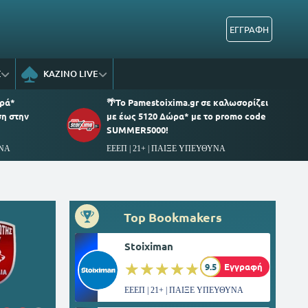
ΕΓΓΡΑΦΗ
Σ
ΚΑΖΙΝΟ LIVE
ορά*
🌴To Pamestoixima.gr σε καλωσορίζει
ση στην
με έως 5120 Δώρα* με το promo code
SUMMER5000!
ΥΝΑ
ΕΕΕΠ | 21+ | ΠΑΙΞΕ ΥΠΕΥΘΥΝΑ
Top Bookmakers
Stoiximan
☆☆☆☆☆
★★★★★
9.5
Εγγραφή
ΕΕΕΠ | 21+ | ΠΑΙΞΕ ΥΠΕΥΘΥΝΑ