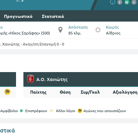
i
Ι
Ν
Ι
Προγνωστικό
Στατιστικά
δο
Απόσταση
Καιρός
μής «Νίκος Σαράφης» (500)
85 χλμ.
Αίθριος
. Χανιώτης - Αναγ/ση Επανομή 0 - 0
A.O. Χανιώτης
Παίχτης
Θέση
Συμ/Γκολ
Αξιολόγηση
Αμφίβολοι
Επιστρέφουν
Άλλοι λόγοι
Αγώνες που απουσιάζουν
στικά