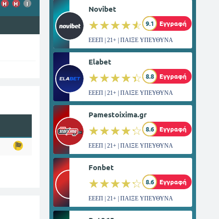
Η
Η
Ι
Novibet
☆☆☆☆☆
★★★★★
9.1
Εγγραφή
ΕΕΕΠ | 21+ | ΠΑΙΞΕ ΥΠΕΥΘΥΝΑ
Elabet
☆☆☆☆☆
★★★★★
8.8
Εγγραφή
ΕΕΕΠ | 21+ | ΠΑΙΞΕ ΥΠΕΥΘΥΝΑ
Pamestoixima.gr
☆☆☆☆☆
★★★★★
8.6
Εγγραφή
ΕΕΕΠ | 21+ | ΠΑΙΞΕ ΥΠΕΥΘΥΝΑ
Fonbet
☆☆☆☆☆
★★★★★
8.6
Εγγραφή
ΕΕΕΠ | 21+ | ΠΑΙΞΕ ΥΠΕΥΘΥΝΑ