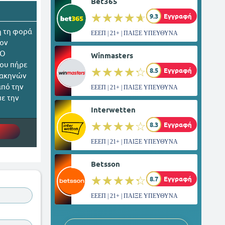
Bet365
☆☆☆☆☆
★★★★★
9.3
Εγγραφή
ή τη φορά
ΕΕΕΠ | 21+ | ΠΑΙΞΕ ΥΠΕΥΘΥΝΑ
τον
 Ο
Winmasters
του πήρε
☆☆☆☆☆
★★★★★
8.5
Εγγραφή
αρακηνών
από την
ΕΕΕΠ | 21+ | ΠΑΙΞΕ ΥΠΕΥΘΥΝΑ
με την
Interwetten
☆☆☆☆☆
★★★★★
8.3
Εγγραφή
ΕΕΕΠ | 21+ | ΠΑΙΞΕ ΥΠΕΥΘΥΝΑ
Betsson
☆☆☆☆☆
★★★★★
8.7
Εγγραφή
ΕΕΕΠ | 21+ | ΠΑΙΞΕ ΥΠΕΥΘΥΝΑ