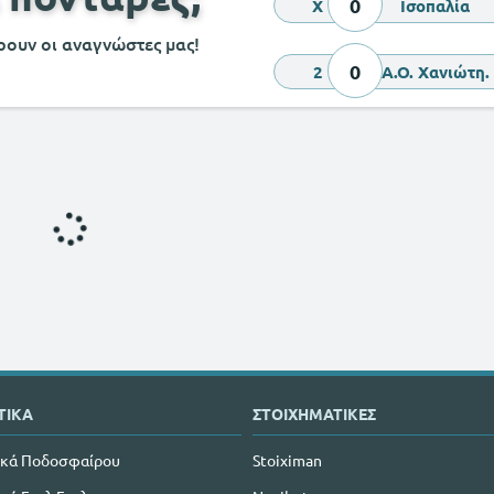
0
X
Ισοπαλία
ρουν οι αναγνώστες μας!
0
2
A.O. Χανιώτη.
ΤΙΚΑ
ΣΤΟΙΧΗΜΑΤΙΚΕΣ
κά Ποδοσφαίρου
Stoiximan