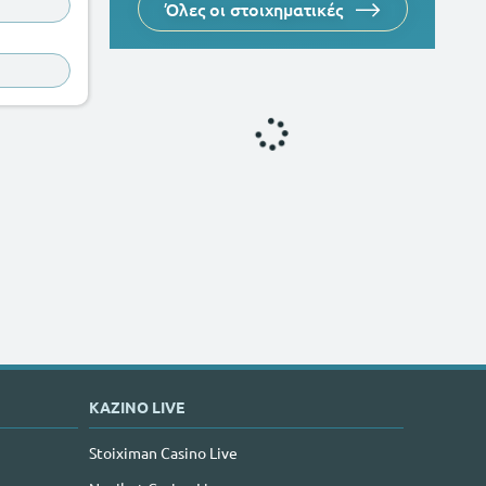
Όλες οι στοιχηματικές
ΚΑΖΙΝΟ LIVE
Stoiximan Casino Live