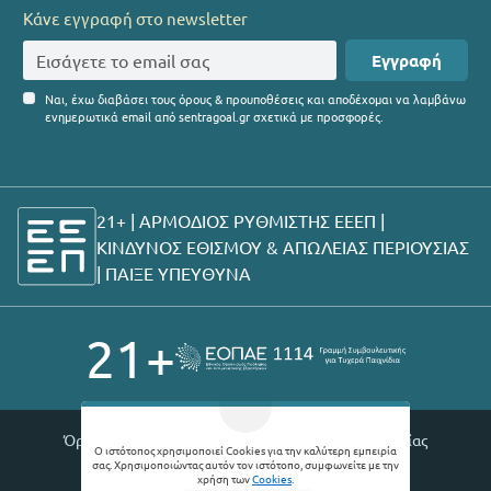
Κάνε εγγραφή στο newsletter
Εγγραφή
Ναι, έχω διαβάσει τους όρους & προυποθέσεις και αποδέχομαι να λαμβάνω
ενημερωτικά email από sentragoal.gr σχετικά με προσφορές.
21+ | ΑΡΜΟΔΙΟΣ ΡΥΘΜΙΣΤΗΣ ΕΕΕΠ |
ΚΙΝΔΥΝΟΣ ΕΘΙΣΜΟΥ & ΑΠΩΛΕΙΑΣ ΠΕΡΙΟΥΣΙΑΣ
|
ΠΑΙΞΕ ΥΠΕΥΘΥΝΑ
21+
Όροι χρήσης |
Πολιτική απορρήτου |
Θέσεις εργασίας
Ο ιστότοπος χρησιμοποιεί Cookies για την καλύτερη εμπειρία
σας. Χρησιμοποιώντας αυτόν τον ιστότοπο, συμφωνείτε με την
© 2026 Sentragoal
χρήση των
Cookies
.