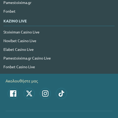
Pamestoixima.gr
Fonbet
ΚΑΖΙΝΟ LIVE
Stoiximan Casino Live
Novibet Casino Live
Elabet Casino Live
Pamestoixima.gr Casino Live
Fonbet Casino Live
Ακολουθήστε μας