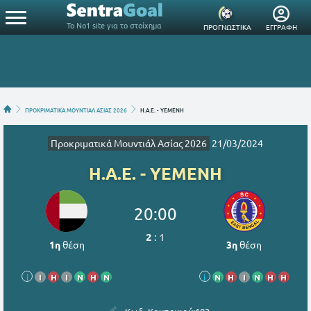
Το Νο1 site για το στοίχημα
ΠΡΟΓΝΩΣΤΙΚΑ
ΕΓΓΡΑΦΗ
ΠΡΟΚΡΙΜΑΤΙΚΑ ΜΟΥΝΤΙΑΛ ΑΣΙΑΣ 2026
Η.Α.Ε. - ΥΕΜΕΝΗ
Προκριματικά Μουντιάλ Ασίας 2026
21/03/2024
Η.Α.Ε. - ΥΕΜΕΝΗ
20:00
2
:
1
1η
θέση
3η
θέση
i
Ι
Η
Ι
Ν
Η
Ν
i
Ν
Η
Ι
Ν
Η
Η