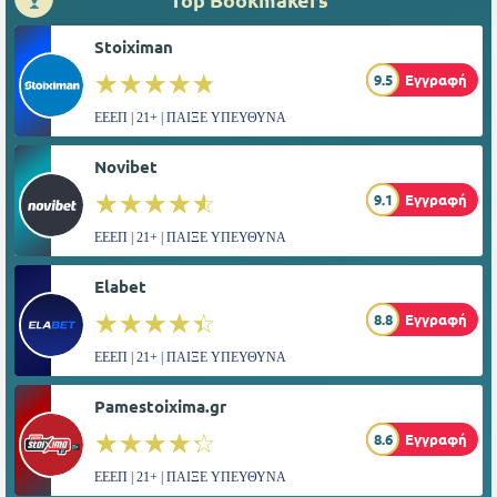
Stoiximan
☆☆☆☆☆
★★★★★
9.5
Εγγραφή
ΕΕΕΠ | 21+ | ΠΑΙΞΕ ΥΠΕΥΘΥΝΑ
Novibet
☆☆☆☆☆
★★★★★
9.1
Εγγραφή
ΕΕΕΠ | 21+ | ΠΑΙΞΕ ΥΠΕΥΘΥΝΑ
Elabet
☆☆☆☆☆
★★★★★
8.8
Εγγραφή
ΕΕΕΠ | 21+ | ΠΑΙΞΕ ΥΠΕΥΘΥΝΑ
Pamestoixima.gr
☆☆☆☆☆
★★★★★
8.6
Εγγραφή
ΕΕΕΠ | 21+ | ΠΑΙΞΕ ΥΠΕΥΘΥΝΑ