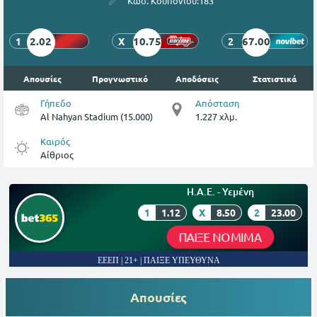
Κωδ. Κουπονιού:
183
2.02
10.75
67.00
1
X
2
Απουσίες
Προγνωστικό
Αποδόσεις
Στατιστικά
Γήπεδο
Απόσταση
Al Nahyan Stadium (15.000)
1.227 χλμ.
Καιρός
Αίθριος
Η.Α.Ε. - Υεμένη
1
1.12
X
8.50
2
23.00
ΠΑΙΞΕ ΝΟΜΙΜΑ
ΕΕΕΠ | 21+ | ΠΑΙΞΕ ΥΠΕΥΘΥΝΑ
Απουσίες