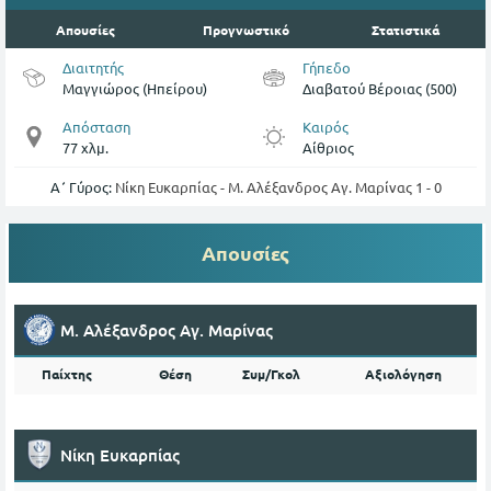
Απουσίες
Προγνωστικό
Στατιστικά
Διαιτητής
Γήπεδο
Μαγγιώρος (Ηπείρου)
Διαβατού Βέροιας (500)
Απόσταση
Καιρός
77 χλμ.
Αίθριος
Α΄ Γύρος:
Νίκη Ευκαρπίας - M. Aλέξανδρος Aγ. Μαρίνας 1 - 0
Απουσίες
M. Aλέξανδρος Aγ. Μαρίνας
Παίχτης
Θέση
Συμ/Γκολ
Αξιολόγηση
Νίκη Ευκαρπίας