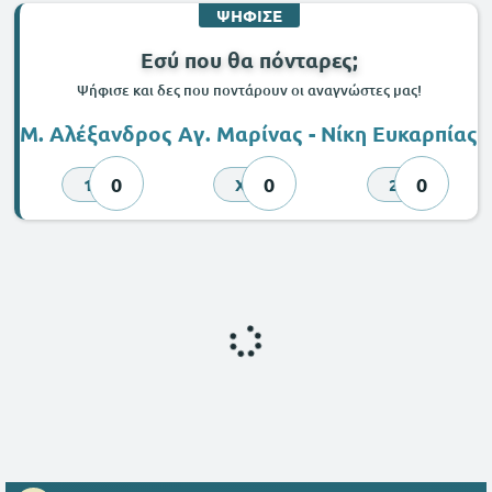
ΨΗΦΙΣΕ
Εσύ που θα πόνταρες;
Ψήφισε και δες που ποντάρουν οι αναγνώστες μας!
M. Aλέξανδρος Aγ. Μαρίνας - Νίκη Ευκαρπίας
0
0
0
1
X
2