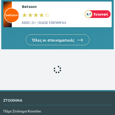
Betsson
☆☆☆☆☆
★★★★★
8.7
Εγγραφή
ΕΕΕΠ | 21+ | ΠΑΙΞΕ ΥΠΕΥΘΥΝΑ
Όλες οι στοιχηματικές
ΣΤΟΙΧΗΜΑ
Πάμε Στοίχημα Κουπόνι