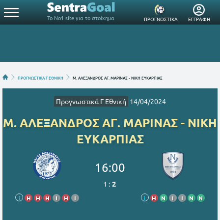
Το Νο1 site για το στοίχημα
ΠΡΟΓΝΩΣΤΙΚΑ
ΕΓΓΡΑΦΗ
ΠΡΟΓΝΩΣΤΙΚΑ Γ ΕΘΝΙΚΗ
M. AΛΕΞΑΝΔΡΟΣ AΓ. ΜΑΡΙΝΑΣ - ΝΙΚΗ ΕΥΚΑΡΠΙΑΣ
Προγνωστικά Γ Εθνική
14/04/2024
M. AΛΕΞΑΝΔΡΟΣ AΓ. ΜΑΡΙΝΑΣ - ΝΙΚΗ
ΕΥΚΑΡΠΙΑΣ
16:00
1
:
2
i
Η
Η
Η
Ι
Η
Ι
i
Η
Ν
Ι
Ι
Ν
Ν