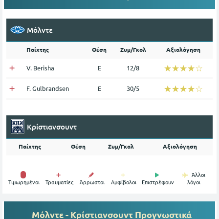
Μόλντε
Παίχτης
Θέση
Συμ/Γκολ
Αξιολόγηση
☆☆☆☆☆
★★★★★
V. Berisha
Ε
12/8
☆☆☆☆☆
★★★★★
F. Gulbrandsen
Ε
30/5
Κρίστιανσουντ
Παίχτης
Θέση
Συμ/Γκολ
Αξιολόγηση
Άλλοι
Tιμωρημένοι
Τραυματίες
Άρρωστοι
Αμφίβολοι
Επιστρέφουν
λόγοι
Μόλντε - Κρίστιανσουντ
Προγνωστικά