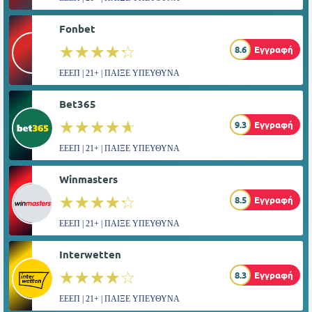
Fonbet
☆☆☆☆☆
★★★★★
8.6
Εγγραφή
ΕΕΕΠ | 21+ | ΠΑΙΞΕ ΥΠΕΥΘΥΝΑ
Bet365
☆☆☆☆☆
★★★★★
9.3
Εγγραφή
ΕΕΕΠ | 21+ | ΠΑΙΞΕ ΥΠΕΥΘΥΝΑ
Winmasters
☆☆☆☆☆
★★★★★
8.5
Εγγραφή
ΕΕΕΠ | 21+ | ΠΑΙΞΕ ΥΠΕΥΘΥΝΑ
Interwetten
☆☆☆☆☆
★★★★★
8.3
Εγγραφή
ΕΕΕΠ | 21+ | ΠΑΙΞΕ ΥΠΕΥΘΥΝΑ