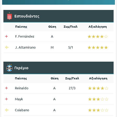
Εστουδιάντες
Παίχτης
Θέση
Συμ/Γκολ
Αξιολόγηση
☆☆☆☆☆
★★★★★
F. Fernández
Α
☆☆☆☆☆
★★★★★
J. Altamirano
Μ
5/1
Γκρέμιο
Παίχτης
Θέση
Συμ/Γκολ
Αξιολόγηση
☆☆☆☆☆
★★★★★
Reinaldo
Α
27/3
☆☆☆☆☆
★★★★★
Mayk
Α
☆☆☆☆☆
★★★★★
Cuiabano
Α