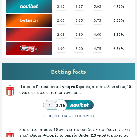
3.15
1.87
5.05
4.78%
2.05
3.25
3.75
5.85%
2.05
2.80
4.60
5.87%
1.90
3.00
4.75
6.56%
Betting facts
Η ομάδα Εστουδιάντες
νίκησε 5
φορές στους τελευταίους
10
αγώνες σε όλες τις διοργανώσεις.
1
3.15
ΕΕΕΠ | 21+ | ΠΑΙΞΕ ΥΠΕΥΘΥΝΑ
Στους τελευταίους
10
αγώνες της ομάδας Εστουδιάντες, έχει
επαληθευτεί
4
φορές το σημείο
Under 2.5 γκολ
(σε όλες τις