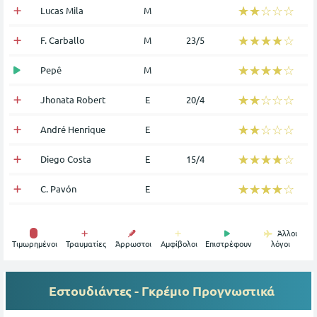
☆☆☆☆☆
★★★★★
Lucas Mila
Μ
☆☆☆☆☆
★★★★★
F. Carballo
Μ
23/5
☆☆☆☆☆
★★★★★
Pepê
Μ
☆☆☆☆☆
★★★★★
Jhonata Robert
Ε
20/4
☆☆☆☆☆
★★★★★
André Henrique
Ε
☆☆☆☆☆
★★★★★
Diego Costa
Ε
15/4
☆☆☆☆☆
★★★★★
C. Pavón
Ε
Άλλοι
Tιμωρημένοι
Τραυματίες
Άρρωστοι
Αμφίβολοι
Επιστρέφουν
λόγοι
Εστουδιάντες - Γκρέμιο
Προγνωστικά