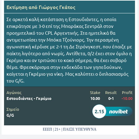
Εκτίμηση από
Γιώργος Γκάτος
Σε αρκετά καλή κατάσταση η Εστουδιάντες, η οποία
επικράτησε με 3-0 επί της Μπαράκας Σεντράλ στον
προημιτελικό του CPL Αργεντινής. Στα ημιτελικά θα
αντιμετωπίσει την Μπόκα Τζούνιορς. Την περασμένη
αγωνιστική κέρδισε με 2-1 τη Δε Στρόνγκεστ, που έπαιζε με
παίκτη λιγότερο από νωρίς. Αντίθετα, 0/2 έχει στον όμιλο η
Γκρέμιο και αν τριτώσει το κακό σήμερα, θα έχει σοβαρό
θέμα. Φρεσκάρισμα στην ενδεκάδα των γηπεδούχων,
καίγεται η Γκρέμιο για νίκη. Μας καλύπτει ο διπλασιασμός
του G/G.
Αγώνας
Stake
Result
Profit
Εστουδιάντες - Γκρέμιο
10.00
0-1
-10.00
Σημείο
2.15
G/G
ΕΕΕΠ | 21+ | ΠΑΙΞΕ ΥΠΕΥΘΥΝΑ