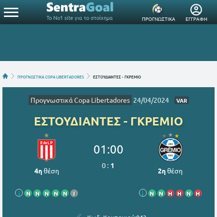
Το Νο1 site για το στοίχημα
ΠΡΟΓΝΩΣΤΙΚΑ
ΕΓΓΡΑΦΗ
ΠΡΟΓΝΩΣΤΙΚΑ COPA LIBERTADORES
ΕΣΤΟΥΔΙΑΝΤΕΣ - ΓΚΡΕΜΙΟ
Προγνωστικά Copa Libertadores
24/04/2024
VAR
ΕΣΤΟΥΔΙΑΝΤΕΣ - ΓΚΡΕΜΙΟ
01:00
0
:
1
4η
θέση
2η
θέση
i
Ν
Ν
Ν
Ν
Ν
Ι
i
Ν
Ν
Η
Η
Ν
Η