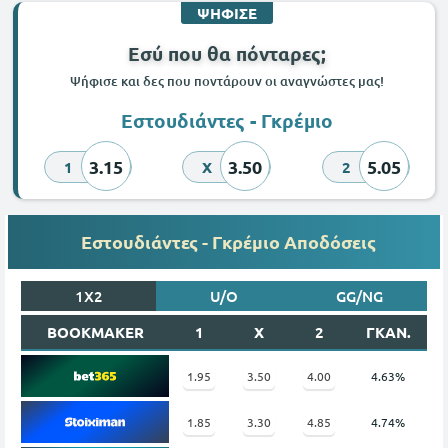
ΨΗΦΙΣΕ
Εσύ που θα πόνταρες;
Ψήφισε και δες που ποντάρουν οι αναγνώστες μας!
Εστουδιάντες - Γκρέμιο
3.15
3.50
5.05
1
X
2
Εστουδιάντες - Γκρέμιο Αποδόσεις
1X2
U/O
GG/NG
BOOKMAKER
1
X
2
ΓΚΑΝ.
1.95
3.50
4.00
4.63%
1.85
3.30
4.85
4.74%