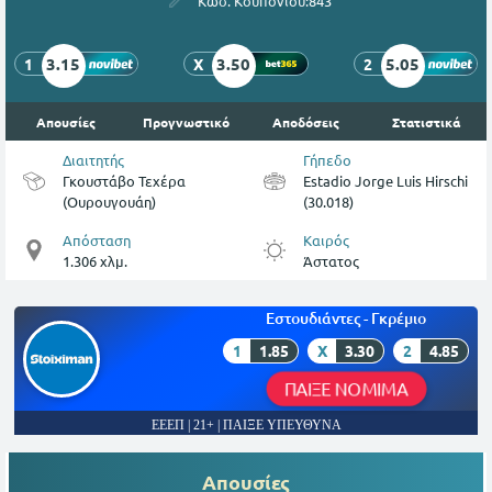
Κωδ. Κουπονιού:
843
3.15
3.50
5.05
1
X
2
Απουσίες
Προγνωστικό
Αποδόσεις
Στατιστικά
Διαιτητής
Γήπεδο
Γκουστάβο Τεχέρα
Estadio Jorge Luis Hirschi
(Ουρουγουάη)
(30.018)
Απόσταση
Καιρός
1.306 χλμ.
Άστατος
Εστουδιάντες - Γκρέμιο
1
1.85
X
3.30
2
4.85
ΠΑΙΞΕ ΝΟΜΙΜΑ
ΕΕΕΠ | 21+ | ΠΑΙΞΕ ΥΠΕΥΘΥΝΑ
Απουσίες