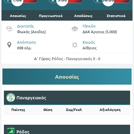
Απουσίες
Προγνωστικό
Αποδόσεις
Στατιστικά
Διαιτητής
Γήπεδο
Φωκάς (Αχαΐας)
ΔΑΚ Άργους (5.000)
Απόσταση
Καιρός
698 χλμ.
Αίθριος
Α΄ Γύρος:
Ρόδος - Παναργειακός 0 - 0
Απουσίες
Παναργειακός
Παίχτης
Θέση
Συμ/Γκολ
Αξιολόγηση
Ρόδος