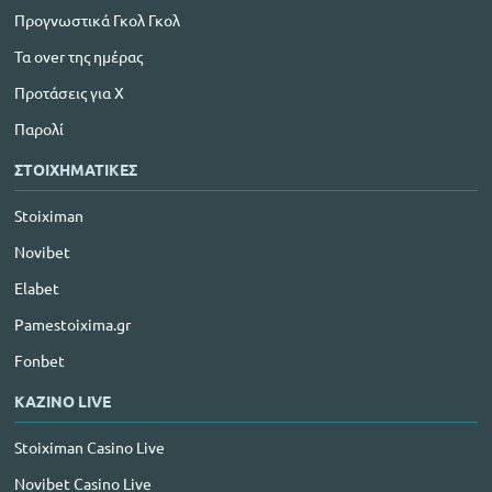
Προγνωστικά Γκολ Γκολ
Τα over της ημέρας
Προτάσεις για Χ
Παρολί
ΣΤΟΙΧΗΜΑΤΙΚΕΣ
Stoiximan
Novibet
Elabet
Pamestoixima.gr
Fonbet
ΚΑΖΙΝΟ LIVE
Stoiximan Casino Live
Novibet Casino Live