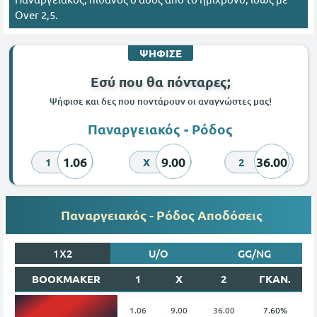
Over 2,5.
ΨΗΦΙΣΕ
Εσύ που θα πόνταρες;
Ψήφισε και δες που ποντάρουν οι αναγνώστες μας!
Παναργειακός - Ρόδος
1.06
9.00
36.00
1
X
2
Παναργειακός - Ρόδος Αποδόσεις
1X2
U/O
GG/NG
BOOKMAKER
1
X
2
ΓΚΑΝ.
1.06
9.00
36.00
7.60%