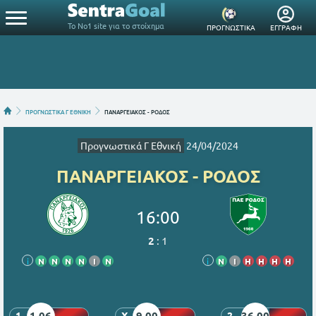
Το Νο1 site για το στοίχημα
ΠΡΟΓΝΩΣΤΙΚΑ
ΕΓΓΡΑΦΗ
ΠΡΟΓΝΩΣΤΙΚΑ Γ ΕΘΝΙΚΗ
ΠΑΝΑΡΓΕΙΑΚΟΣ - ΡΟΔΟΣ
Προγνωστικά Γ Εθνική
24/04/2024
ΠΑΝΑΡΓΕΙΑΚΟΣ - ΡΟΔΟΣ
16:00
2
:
1
i
Ν
Ν
Ν
Ν
Ι
Ν
i
Ν
Ι
Η
Η
Η
Η
1.06
9.00
36.00
1
X
2