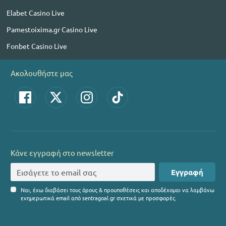
Elabet Casino Live
Pamestoixima.gr Casino Live
Fonbet Casino Live
Ακολουθήστε μας
Κάνε εγγραφή στο newsletter
Εγγραφή
Ναι, έχω διαβάσει τους όρους & προυποθέσεις και αποδέχομαι να λαμβάνω
ενημερωτικά email από sentragoal.gr σχετικά με προσφορές.