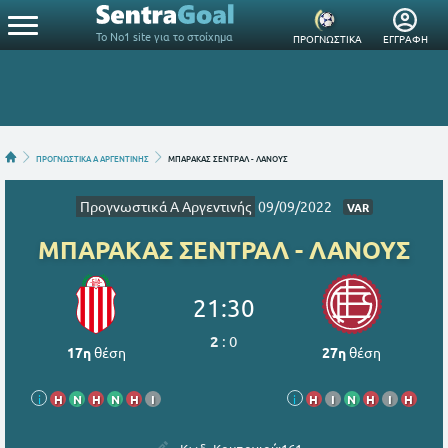
Το Νο1 site για το στοίχημα
ΠΡΟΓΝΩΣΤΙΚΑ
ΕΓΓΡΑΦΗ
ΠΡΟΓΝΩΣΤΙΚΑ A ΑΡΓΕΝΤΙΝΗΣ
ΜΠΑΡΑΚΑΣ ΣΕΝΤΡΑΛ - ΛΑΝΟΥΣ
Προγνωστικά A Αργεντινής
09/09/2022
VAR
ΜΠΑΡΑΚΑΣ ΣΕΝΤΡΑΛ - ΛΑΝΟΥΣ
21:30
2
:
0
17η
θέση
27η
θέση
i
Η
Ν
Η
Ν
Η
Ι
i
Η
Ι
Ν
Η
Ι
Η