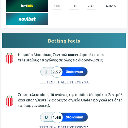
3.00
3.10
2.45
6.02%
Betting facts
Η ομάδα Μπαράκας Σεντράλ
έχασε 4
φορές στους
τελευταίους
10
αγώνες σε όλες τις διοργανώσεις.
2
2.57
ΕΕΕΠ | 21+ | ΠΑΙΞΕ ΥΠΕΥΘΥΝΑ
Στους τελευταίους
10
αγώνες της ομάδας Μπαράκας Σεντράλ,
έχει επαληθευτεί
7
φορές το σημείο
Under 2.5 γκολ
(σε όλες
τις διοργανώσεις).
U
1.65
ΕΕΕΠ | 21+ | ΠΑΙΞΕ ΥΠΕΥΘΥΝΑ