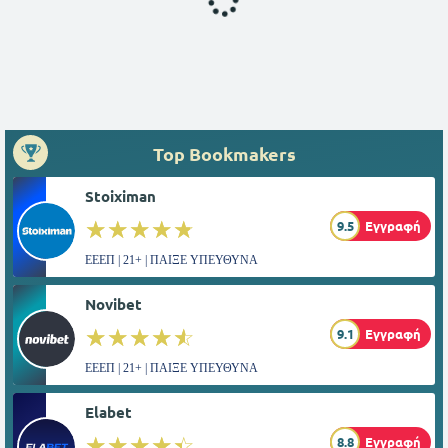
Top Bookmakers
Stoiximan
☆☆☆☆☆
★★★★★
9.5
Εγγραφή
ΕΕΕΠ | 21+ | ΠΑΙΞΕ ΥΠΕΥΘΥΝΑ
Novibet
☆☆☆☆☆
★★★★★
9.1
Εγγραφή
ΕΕΕΠ | 21+ | ΠΑΙΞΕ ΥΠΕΥΘΥΝΑ
Elabet
☆☆☆☆☆
★★★★★
8.8
Εγγραφή