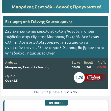
Μπαράκας Σεντράλ - Λανούς
Προγνωστικά
Εκτίμηση από
Γιάννης Κουτρουμάνης
Δεν έχει και το πιο εύκολο εύκολο η Λανούς, η οποία
ταξιδεύει στην έδρα της Μπαράκας Σεντράλ. Δεν έχουν
άλλη επιλογή οι φιλοξενούμενοι, πέρα από το να
ανοιχτούν και να ψάξουν το γκολ. Χώρους θα βρουν και οι
γηπεδούχοι, πάμε με το Over.
Αγώνας
Stake
Result
Profit
Μπαράκας Σεντράλ - Λανούς
10.00
2-0
-10.00
Σημείο
1.70
Over 2.5
ΕΕΕΠ | 21+ | ΠΑΙΞΕ ΥΠΕΥΘΥΝΑ
ΨΗΦΙΣΕ