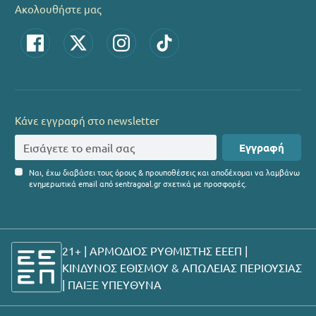
Ακολουθήστε μας
Κάνε εγγραφή στο newsletter
Εγγραφή
Ναι, έχω διαβάσει τους όρους & προυποθέσεις και αποδέχομαι να λαμβάνω
ενημερωτικά email από sentragoal.gr σχετικά με προσφορές.
21+ | ΑΡΜΟΔΙΟΣ ΡΥΘΜΙΣΤΗΣ ΕΕΕΠ |
ΚΙΝΔΥΝΟΣ ΕΘΙΣΜΟΥ & ΑΠΩΛΕΙΑΣ ΠΕΡΙΟΥΣΙΑΣ
|
ΠΑΙΞΕ ΥΠΕΥΘΥΝΑ