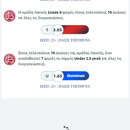
Η ομάδα Λανούς
έχασε 6
φορές στους τελευταίους
10
αγώνες
σε όλες τις διοργανώσεις.
1
3.05
ΕΕΕΠ | 21+ | ΠΑΙΞΕ ΥΠΕΥΘΥΝΑ
Στους τελευταίους
10
αγώνες της ομάδας Λανούς, έχει
επαληθευτεί
7
φορές το σημείο
Under 2.5 γκολ
(σε όλες τις
διοργανώσεις).
U
1.65
ΕΕΕΠ | 21+ | ΠΑΙΞΕ ΥΠΕΥΘΥΝΑ