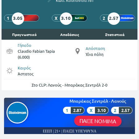
Κωδ. Κουπονιού:
161
3.05
3.10
2.57
1
X
2
Προγνωστικό
Αποδόσεις
Στατιστικά
Γήπεδο
Απόσταση
Claudio Fabian Tapia
Ίδια πόλη
(6.000)
Καιρός
Άστατος
Στο CLP: Λανούς - Μπαράκας Σεντράλ 2-0
Μπαράκας Σεντράλ - Λανούς
1
2.87
X
3.10
2
2.57
ΠΑΙΞΕ ΝΟΜΙΜΑ
ΕΕΕΠ | 21+ | ΠΑΙΞΕ ΥΠΕΥΘΥΝΑ