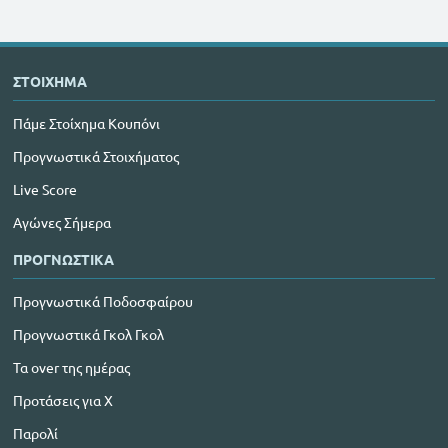
ΣΤΟΙΧΗΜΑ
Πάμε Στοίχημα Κουπόνι
Προγνωστικά Στοιχήματος
Live Score
Αγώνες Σήμερα
ΠΡΟΓΝΩΣΤΙΚΑ
Προγνωστικά Ποδοσφαίρου
Προγνωστικά Γκολ Γκολ
Τα over της ημέρας
Προτάσεις για Χ
Παρολί