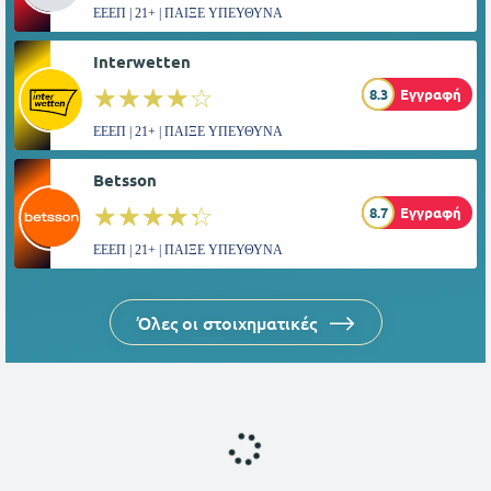
ΕΕΕΠ | 21+ | ΠΑΙΞΕ ΥΠΕΥΘΥΝΑ
Interwetten
☆☆☆☆☆
★★★★★
8.3
Εγγραφή
ΕΕΕΠ | 21+ | ΠΑΙΞΕ ΥΠΕΥΘΥΝΑ
Betsson
☆☆☆☆☆
★★★★★
8.7
Εγγραφή
ΕΕΕΠ | 21+ | ΠΑΙΞΕ ΥΠΕΥΘΥΝΑ
Όλες οι στοιχηματικές