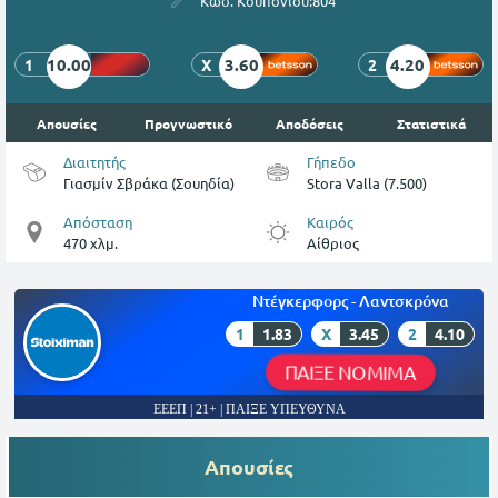
Κωδ. Κουπονιού:
804
10.00
3.60
4.20
1
X
2
Απουσίες
Προγνωστικό
Αποδόσεις
Στατιστικά
Διαιτητής
Γήπεδο
Γιασμίν Σβράκα (Σουηδία)
Stora Valla (7.500)
Απόσταση
Καιρός
470 χλμ.
Αίθριος
Ντέγκερφορς - Λαντσκρόνα
1
1.83
X
3.45
2
4.10
ΠΑΙΞΕ ΝΟΜΙΜΑ
ΕΕΕΠ | 21+ | ΠΑΙΞΕ ΥΠΕΥΘΥΝΑ
Απουσίες