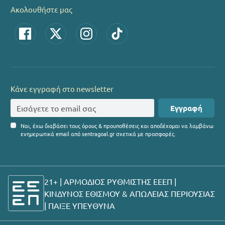
Ακολουθήστε μας
Κάνε εγγραφή στο newsletter
Εγγραφή
Ναι, έχω διαβάσει τους όρους & προυποθέσεις και αποδέχομαι να λαμβάνω
ενημερωτικά email από sentragoal.gr σχετικά με προσφορές.
21+ | ΑΡΜΟΔΙΟΣ ΡΥΘΜΙΣΤΗΣ ΕΕΕΠ |
ΚΙΝΔΥΝΟΣ ΕΘΙΣΜΟΥ & ΑΠΩΛΕΙΑΣ ΠΕΡΙΟΥΣΙΑΣ
|
ΠΑΙΞΕ ΥΠΕΥΘΥΝΑ