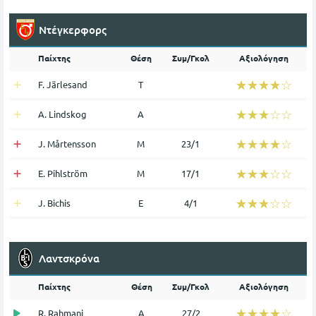
Ντέγκερφορς
Παίχτης
Θέση
Συμ/Γκολ
Αξιολόγηση
☆☆☆☆☆
★★★★★
F. Järlesand
Τ
☆☆☆☆☆
★★★★★
A. Lindskog
Α
☆☆☆☆☆
★★★★★
J. Mårtensson
Μ
23/1
☆☆☆☆☆
★★★★★
E. Pihlström
Μ
17/1
☆☆☆☆☆
★★★★★
J. Bichis
Ε
4/1
Λαντσκρόνα
Παίχτης
Θέση
Συμ/Γκολ
Αξιολόγηση
☆☆☆☆☆
★★★★★
R. Rahmani
Α
27/2