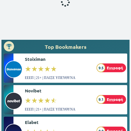
Top Bookmakers
Stoiximan
☆☆☆☆☆
★★★★★
9.5
Εγγραφή
ΕΕΕΠ | 21+ | ΠΑΙΞΕ ΥΠΕΥΘΥΝΑ
Novibet
☆☆☆☆☆
★★★★★
9.1
Εγγραφή
ΕΕΕΠ | 21+ | ΠΑΙΞΕ ΥΠΕΥΘΥΝΑ
Elabet
8.8
Εγγραφή