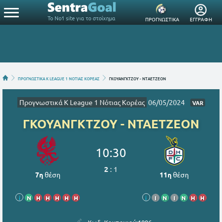
Το Νο1 site για το στοίχημα
ΠΡΟΓΝΩΣΤΙΚΑ
ΕΓΓΡΑΦΗ
ΠΡΟΓΝΩΣΤΙΚΑ K LEAGUE 1 ΝΟΤΙΑΣ ΚΟΡΕΑΣ
ΓΚΟΥΑΝΓΚΤΖΟΥ - ΝΤΑΕΤΖΕΟΝ
Προγνωστικά K League 1 Νότιας Κορέας
06/05/2024
VAR
ΓΚΟΥΑΝΓΚΤΖΟΥ - ΝΤΑΕΤΖΕΟΝ
10:30
2
:
1
7η
θέση
11η
θέση
i
Ν
Η
Η
Η
Η
Η
i
Ι
Ν
Ι
Ν
Η
Η