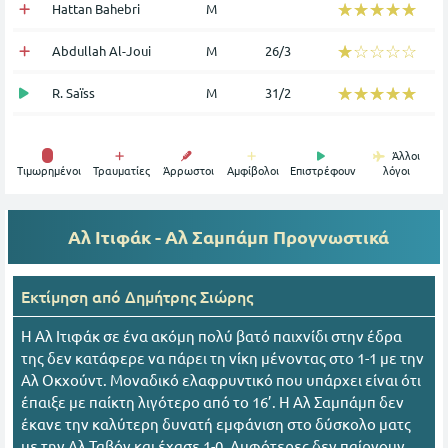
☆☆☆☆☆
★★★★★
Hattan Bahebri
Μ
☆☆☆☆☆
★★★★★
Abdullah Al-Joui
Μ
26/3
☆☆☆☆☆
★★★★★
R. Saïss
Μ
31/2
Άλλοι
Tιμωρημένοι
Τραυματίες
Άρρωστοι
Αμφίβολοι
Επιστρέφουν
λόγοι
Αλ Ιτιφάκ - Αλ Σαμπάμπ
Προγνωστικά
Εκτίμηση από
Δημήτρης Σιώρης
Η Αλ Ιτιφάκ σε ένα ακόμη πολύ βατό παιχνίδι στην έδρα
της δεν κατάφερε να πάρει τη νίκη μένοντας στο 1-1 με την
Αλ Οκχούντ. Μοναδικό ελαφρυντικό που υπάρχει είναι ότι
έπαιξε με παίκτη λιγότερο από το 16’. Η Αλ Σαμπάμπ δεν
έκανε την καλύτερη δυνατή εμφάνιση στο δύσκολο ματς
με την Αλ Ταβόν και έχασε 1-0. Αμφότερες δεν παίρνουν