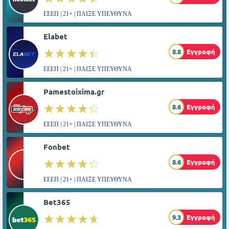
ΕΕΕΠ | 21+ | ΠΑΙΞΕ ΥΠΕΥΘΥΝΑ
Elabet
☆☆☆☆☆
★★★★★
8.8
Εγγραφή
ΕΕΕΠ | 21+ | ΠΑΙΞΕ ΥΠΕΥΘΥΝΑ
Pamestoixima.gr
☆☆☆☆☆
★★★★★
8.6
Εγγραφή
ΕΕΕΠ | 21+ | ΠΑΙΞΕ ΥΠΕΥΘΥΝΑ
Fonbet
☆☆☆☆☆
★★★★★
8.6
Εγγραφή
ΕΕΕΠ | 21+ | ΠΑΙΞΕ ΥΠΕΥΘΥΝΑ
Bet365
☆☆☆☆☆
★★★★★
9.3
Εγγραφή