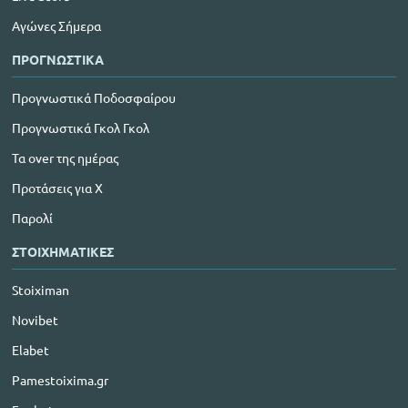
Αγώνες Σήμερα
ΠΡΟΓΝΩΣΤΙΚΑ
Προγνωστικά Ποδοσφαίρου
Προγνωστικά Γκολ Γκολ
Τα over της ημέρας
Προτάσεις για Χ
Παρολί
ΣΤΟΙΧΗΜΑΤΙΚΕΣ
Stoiximan
Novibet
Elabet
Pamestoixima.gr