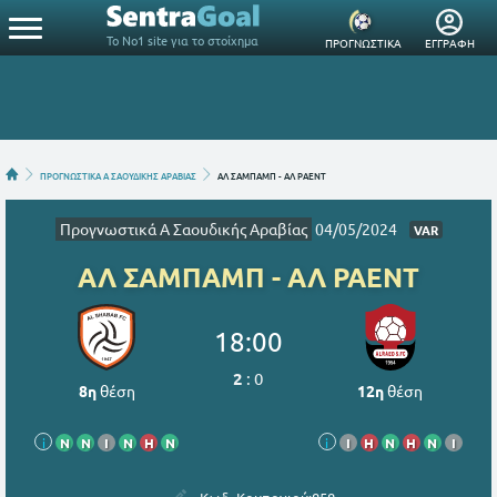
Το Νο1 site για το στοίχημα
ΠΡΟΓΝΩΣΤΙΚΑ
ΕΓΓΡΑΦΗ
ΠΡΟΓΝΩΣΤΙΚΑ A ΣΑΟΥΔΙΚΗΣ ΑΡΑΒΙΑΣ
ΑΛ ΣΑΜΠΑΜΠ - ΑΛ ΡΑΕΝΤ
Προγνωστικά A Σαουδικής Αραβίας
04/05/2024
VAR
ΑΛ ΣΑΜΠΑΜΠ - ΑΛ ΡΑΕΝΤ
18:00
2
:
0
8η
θέση
12η
θέση
i
Ν
Ν
Ι
Ν
Η
Ν
i
Ι
Η
Ν
Η
Ν
Ι