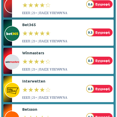
☆☆☆☆☆
★★★★★
8.6
Εγγραφή
ΕΕΕΠ | 21+ | ΠΑΙΞΕ ΥΠΕΥΘΥΝΑ
Bet365
☆☆☆☆☆
★★★★★
9.3
Εγγραφή
ΕΕΕΠ | 21+ | ΠΑΙΞΕ ΥΠΕΥΘΥΝΑ
Winmasters
☆☆☆☆☆
★★★★★
8.5
Εγγραφή
ΕΕΕΠ | 21+ | ΠΑΙΞΕ ΥΠΕΥΘΥΝΑ
Interwetten
☆☆☆☆☆
★★★★★
8.3
Εγγραφή
ΕΕΕΠ | 21+ | ΠΑΙΞΕ ΥΠΕΥΘΥΝΑ
Betsson
8.7
Εγγραφή