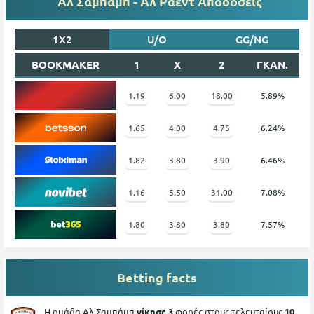
Αλ Σαμπάμπ - Αλ Ραέντ Αποδόσεις
1X2
U/O
GG/NG
BOOKMAKER
1
X
2
ΓΚΑΝ.
1.19
6.00
18.00
5.89%
1.65
4.00
4.75
6.24%
1.82
3.80
3.90
6.46%
1.16
5.50
31.00
7.08%
1.80
3.80
3.80
7.57%
Betting facts
Η ομάδα Αλ Σαμπάμπ
νίκησε 3
φορές στους τελευταίους
10