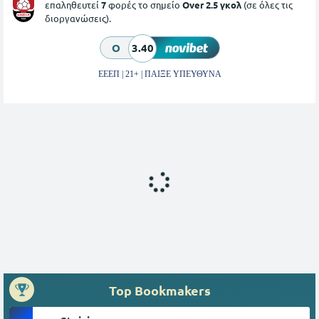
επαληθευτεί
7
φορές το σημείο
Over 2.5 γκολ
(σε όλες τις
διοργανώσεις).
O
3.40
ΕΕΕΠ | 21+ | ΠΑΙΞΕ ΥΠΕΥΘΥΝΑ
Top Bookmakers