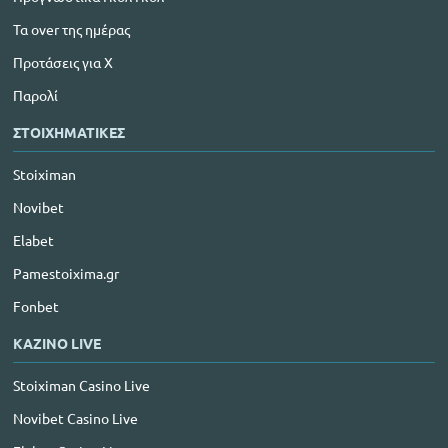
Τα over της ημέρας
Προτάσεις για Χ
Παρολί
ΣΤΟΙΧΗΜΑΤΙΚΕΣ
Stoiximan
Novibet
Elabet
Pamestoixima.gr
Fonbet
ΚΑΖΙΝΟ LIVE
Stoiximan Casino Live
Novibet Casino Live