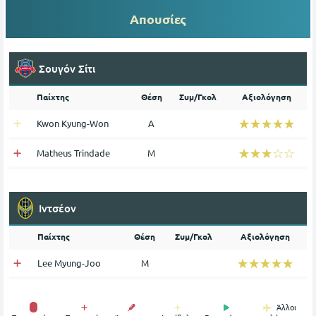
Απουσίες
Σουγόν Σίτι
Παίχτης
Θέση
Συμ/Γκολ
Αξιολόγηση
☆☆☆☆☆
★★★★★
Kwon Kyung-Won
Α
☆☆☆☆☆
★★★★★
Matheus Trindade
Μ
Ιντσέον
Παίχτης
Θέση
Συμ/Γκολ
Αξιολόγηση
☆☆☆☆☆
★★★★★
Lee Myung-Joo
Μ
Άλλοι