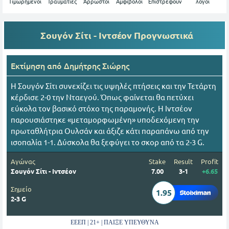
Tιμωρημένοι
Τραυματίες
Άρρωστοι
Αμφίβολοι
Επιστρέφουν
λόγοι
Σουγόν Σίτι - Ιντσέον
Προγνωστικά
Εκτίμηση από
Δημήτρης Σιώρης
Η Σουγόν Σίτι συνεχίζει τις υψηλές πτήσεις και την Τετάρτη
κέρδισε 2-0 την Νταεγού. Όπως φαίνεται θα πετύχει
εύκολα τον βασικό στόχο της παραμονής. Η Ιντσέον
παρουσιάστηκε «μεταμορφωμένη» υποδεχόμενη την
πρωταθλήτρια Ουλσάν και άξιζε κάτι παραπάνω από την
ισοπαλία 1-1. Δύσκολα θα ξεφύγει το σκορ από τα 2-3 G.
Αγώνας
Stake
Result
Profit
Σουγόν Σίτι - Ιντσέον
7.00
3-1
+6.65
Σημείο
1.95
2-3 G
ΕΕΕΠ | 21+ | ΠΑΙΞΕ ΥΠΕΥΘΥΝΑ