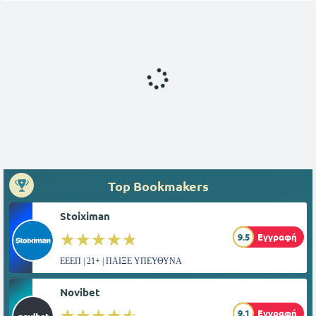
Top Bookmakers
Stoiximan
☆☆☆☆☆
★★★★★
9.5
Εγγραφή
ΕΕΕΠ | 21+ | ΠΑΙΞΕ ΥΠΕΥΘΥΝΑ
Novibet
☆☆☆☆☆
★★★★★
9.1
Εγγραφή