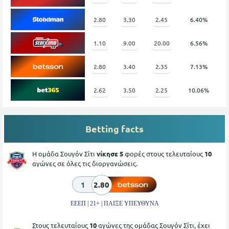
2.80
3.30
2.45
6.40%
1.10
9.00
20.00
6.56%
2.80
3.40
2.35
7.13%
2.62
3.50
2.25
10.06%
Betting facts
Η ομάδα Σουγόν Σίτι
νίκησε 5
φορές στους τελευταίους
10
αγώνες σε όλες τις διοργανώσεις.
1
2.80
ΕΕΕΠ | 21+ | ΠΑΙΞΕ ΥΠΕΥΘΥΝΑ
Στους τελευταίους
10
αγώνες της ομάδας Σουγόν Σίτι, έχει