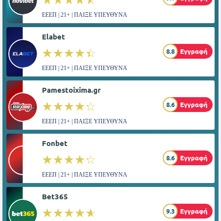
ΕΕΕΠ | 21+ | ΠΑΙΞΕ ΥΠΕΥΘΥΝΑ
Elabet
☆☆☆☆☆
★★★★★
8.8
Εγγραφή
ΕΕΕΠ | 21+ | ΠΑΙΞΕ ΥΠΕΥΘΥΝΑ
Pamestoixima.gr
☆☆☆☆☆
★★★★★
8.6
Εγγραφή
ΕΕΕΠ | 21+ | ΠΑΙΞΕ ΥΠΕΥΘΥΝΑ
Fonbet
☆☆☆☆☆
★★★★★
8.6
Εγγραφή
ΕΕΕΠ | 21+ | ΠΑΙΞΕ ΥΠΕΥΘΥΝΑ
Bet365
☆☆☆☆☆
★★★★★
9.3
Εγγραφή