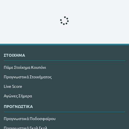
ΣΤΟΙΧΗΜΑ
Πάμε Στοίχημα Κουπόνι
Προγνωστικά Στοιχήματος
Live Score
Αγώνες Σήμερα
ΠΡΟΓΝΩΣΤΙΚΑ
Προγνωστικά Ποδοσφαίρου
Προγνωστικά Γκολ Γκολ