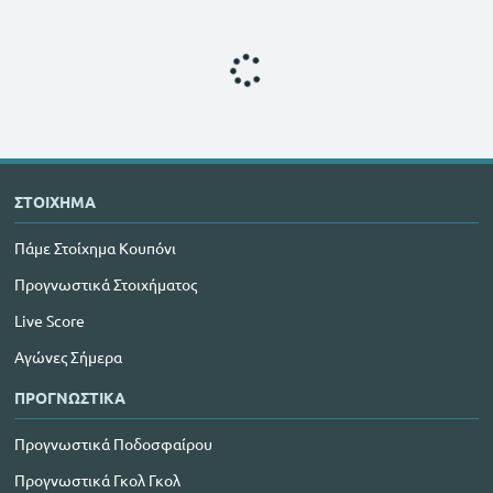
ΣΤΟΙΧΗΜΑ
Πάμε Στοίχημα Κουπόνι
Προγνωστικά Στοιχήματος
Live Score
Αγώνες Σήμερα
ΠΡΟΓΝΩΣΤΙΚΑ
Προγνωστικά Ποδοσφαίρου
Προγνωστικά Γκολ Γκολ