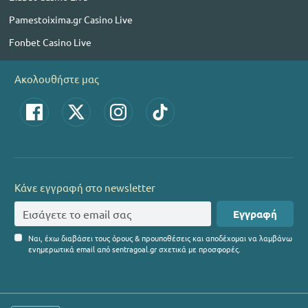
Pamestoixima.gr Casino Live
Fonbet Casino Live
Ακολουθήστε μας
Κάνε εγγραφή στο newsletter
Εγγραφή
Ναι, έχω διαβάσει τους όρους & προυποθέσεις και αποδέχομαι να λαμβάνω
ενημερωτικά email από sentragoal.gr σχετικά με προσφορές.