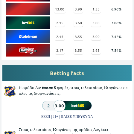
13.00
3.90
1.35
6.90%
2.15
3.60
3.00
7.08%
2.15
3.55
3.00
7.42%
2.17
3.55
2.95
7.54%
Betting facts
Η ομάδα Λιν
έχασε 5
φορές στους τελευταίους
10
αγώνες σε
όλες τις διοργανώσεις.
2
3.00
ΕΕΕΠ | 21+ | ΠΑΙΞΕ ΥΠΕΥΘΥΝΑ
Στους τελευταίους
10
αγώνες της ομάδας Λιν, έχει