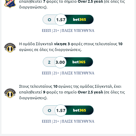
επαληθευτεί
7
φορές το σημείο
Over 2.5 γκολ
(σε όλες τις
διοργανώσεις).
O
1.57
ΕΕΕΠ | 21+ | ΠΑΙΞΕ ΥΠΕΥΘΥΝΑ
Η ομάδα Σόγκνταλ
νίκησε 3
φορές στους τελευταίους
10
αγώνες σε όλες τις διοργανώσεις.
2
3.00
ΕΕΕΠ | 21+ | ΠΑΙΞΕ ΥΠΕΥΘΥΝΑ
Στους τελευταίους
10
αγώνες της ομάδας Σόγκνταλ, έχει
επαληθευτεί
9
φορές το σημείο
Over 2.5 γκολ
(σε όλες τις
διοργανώσεις).
O
1.57
ΕΕΕΠ | 21+ | ΠΑΙΞΕ ΥΠΕΥΘΥΝΑ