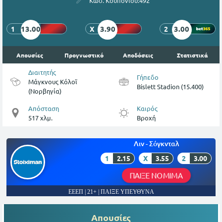
Κωδ. Κουπονιού:
492
13.00
3.90
3.00
1
X
2
Απουσίες
Προγνωστικό
Αποδόσεις
Στατιστικά
Διαιτητής
Γήπεδο
Μάγκνους Κόλοϊ
Bislett Stadion (15.400)
(Νορβηγία)
Απόσταση
Καιρός
517 χλμ.
Βροχή
Λιν - Σόγκνταλ
1
2.15
X
3.55
2
3.00
ΠΑΙΞΕ ΝΟΜΙΜΑ
ΕΕΕΠ | 21+ | ΠΑΙΞΕ ΥΠΕΥΘΥΝΑ
Απουσίες