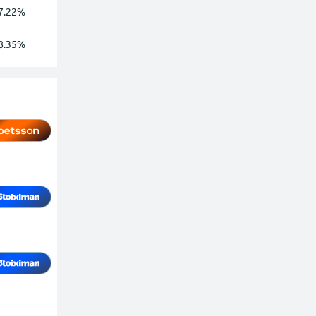
7.22%
8.35%