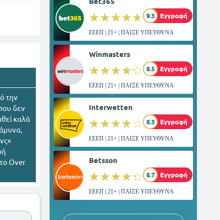
Bet365
☆☆☆☆☆
★★★★★
9.3
Εγγραφή
ΕΕΕΠ | 21+ | ΠΑΙΞΕ ΥΠΕΥΘΥΝΑ
Winmasters
☆☆☆☆☆
★★★★★
8.5
Εγγραφή
ΕΕΕΠ | 21+ | ΠΑΙΞΕ ΥΠΕΥΘΥΝΑ
πό την
Interwetten
 που δεν
αθεί καλά
☆☆☆☆☆
★★★★★
8.3
Εγγραφή
 άμυνα,
ΕΕΕΠ | 21+ | ΠΑΙΞΕ ΥΠΕΥΘΥΝΑ
ονς»
ρή
Betsson
 το Οver
☆☆☆☆☆
★★★★★
8.7
Εγγραφή
ΕΕΕΠ | 21+ | ΠΑΙΞΕ ΥΠΕΥΘΥΝΑ