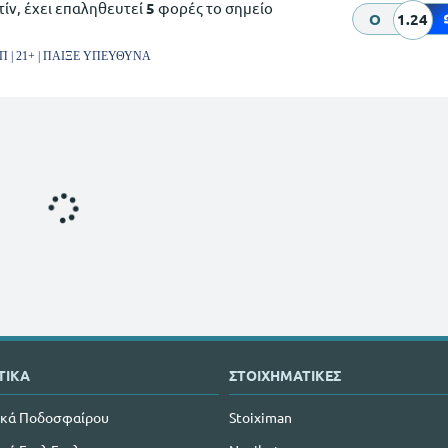
ίν, έχει επαληθευτεί
5
φορές το σημείο
O
1.24
Π | 21+ | ΠΑΙΞΕ ΥΠΕΥΘΥΝΑ
ΤΙΚΑ
ΣΤΟΙΧΗΜΑΤΙΚΕΣ
κά Ποδοσφαίρου
Stoiximan