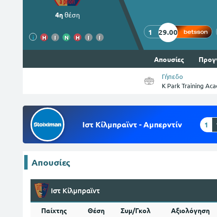
4η
θέση
1
29.00
i
Η
Ι
Ν
Η
Ι
Ι
Απουσίες
Προγ
Γήπεδο
K Park Training Ac
Ιστ Κίλμπραϊντ - Αμπερντίν
1
Απουσίες
Ιστ Κίλμπραϊντ
Παίχτης
Θέση
Συμ/Γκολ
Αξιολόγηση