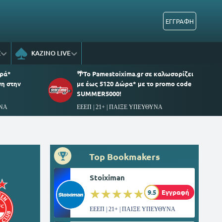
ΕΓΓΡΑΦΗ
Σ
ΚΑΖΙΝΟ LIVE
ορά*
🌴To Pamestoixima.gr σε καλωσορίζει
ση στην
με έως 5120 Δώρα* με το promo code
SUMMER5000!
ΥΝΑ
ΕΕΕΠ | 21+ | ΠΑΙΞΕ ΥΠΕΥΘΥΝΑ
Top Bookmakers
Stoiximan
☆☆☆☆☆
★★★★★
9.5
Εγγραφή
ΕΕΕΠ | 21+ | ΠΑΙΞΕ ΥΠΕΥΘΥΝΑ