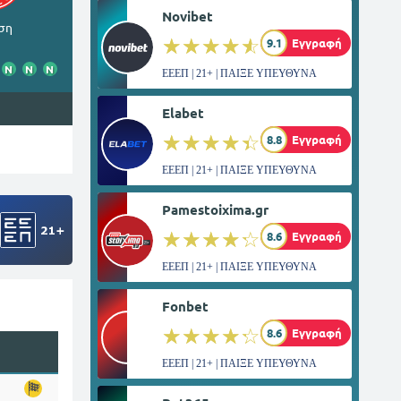
Novibet
ση
☆☆☆☆☆
★★★★★
9.1
Εγγραφή
Ν
Ν
Ν
ΕΕΕΠ | 21+ | ΠΑΙΞΕ ΥΠΕΥΘΥΝΑ
Elabet
☆☆☆☆☆
★★★★★
8.8
Εγγραφή
ΕΕΕΠ | 21+ | ΠΑΙΞΕ ΥΠΕΥΘΥΝΑ
Pamestoixima.gr
☆☆☆☆☆
★★★★★
8.6
Εγγραφή
ΕΕΕΠ | 21+ | ΠΑΙΞΕ ΥΠΕΥΘΥΝΑ
Fonbet
☆☆☆☆☆
★★★★★
8.6
Εγγραφή
ΕΕΕΠ | 21+ | ΠΑΙΞΕ ΥΠΕΥΘΥΝΑ