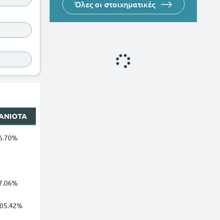
Όλες οι στοιχηματικές
ΑΝΙΟΤΑ
6.70%
7.06%
105.42%