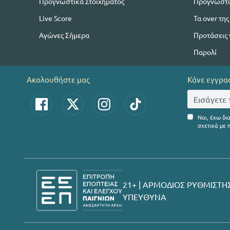
Προγνωστικά Στοιχήματος
Προγνωστι
Live Score
Τα over της
Αγώνες Σήμερα
Προτάσεις 
Παρολί
Ακολουθήστε μας
Κάνε εγγρα
Ναι, έχω δι
σχετικά με 
21+ | ΑΡΜΟΔΙΟΣ ΡΥΘΜΙΣΤΗΣ
ΥΠΕΥΘΥΝΑ