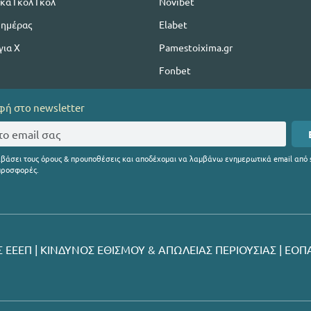
κά Γκολ Γκολ
Novibet
 ημέρας
Elabet
για Χ
Pamestoixima.gr
Fonbet
φή στο newsletter
αβάσει τους όρους & προυποθέσεις και αποδέχομαι να λαμβάνω ενημερωτικά email από s
προσφορές.
 ΕΕΕΠ | ΚΙΝΔΥΝΟΣ ΕΘΙΣΜΟΥ & ΑΠΩΛΕΙΑΣ ΠΕΡΙΟΥΣΙΑΣ |
ΕΟΠΑ