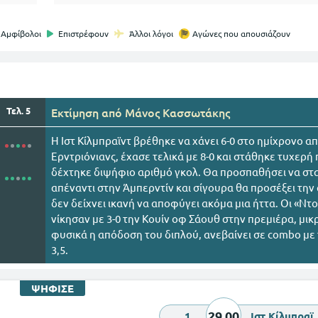
Αμφίβολοι
Επιστρέφουν
Άλλοι λόγοι
Αγώνες που απουσιάζουν
Τελ. 5
Εκτίμηση από
Mάνος Κασσωτάκης
Η Ιστ Κίλμπραϊντ βρέθηκε να χάνει 6-0 στο ημίχρονο α
Ερντριόνιανς, έχασε τελικά με 8-0 και στάθηκε τυχερή
δέχτηκε διψήφιο αριθμό γκολ. Θα προσπαθήσει να στ
απέναντι στην Άμπερντίν και σίγουρα θα προσέξει την
δεν δείχνει ικανή να αποφύγει ακόμα μια ήττα. Οι «Ντ
νίκησαν με 3-0 την Κουίν οφ Σάουθ στην πρεμιέρα, μικ
φυσικά η απόδοση του διπλού, ανεβαίνει σε combo με
3,5.
ΨΗΦΙΣΕ
29.00
1
Ιστ Κίλμπραϊ.