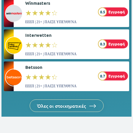
Winmasters
☆☆☆☆☆
★★★★★
8.5
Εγγραφή
ΕΕΕΠ | 21+ | ΠΑΙΞΕ ΥΠΕΥΘΥΝΑ
Interwetten
☆☆☆☆☆
★★★★★
8.3
Εγγραφή
ΕΕΕΠ | 21+ | ΠΑΙΞΕ ΥΠΕΥΘΥΝΑ
Betsson
☆☆☆☆☆
★★★★★
8.7
Εγγραφή
ΕΕΕΠ | 21+ | ΠΑΙΞΕ ΥΠΕΥΘΥΝΑ
Όλες οι στοιχηματικές