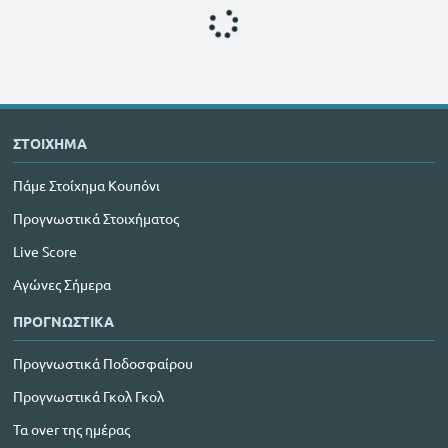
ΣΤΟΙΧΗΜΑ
Πάμε Στοίχημα Κουπόνι
Προγνωστικά Στοιχήματος
Live Score
Αγώνες Σήμερα
ΠΡΟΓΝΩΣΤΙΚΑ
Προγνωστικά Ποδοσφαίρου
Προγνωστικά Γκολ Γκολ
Τα over της ημέρας