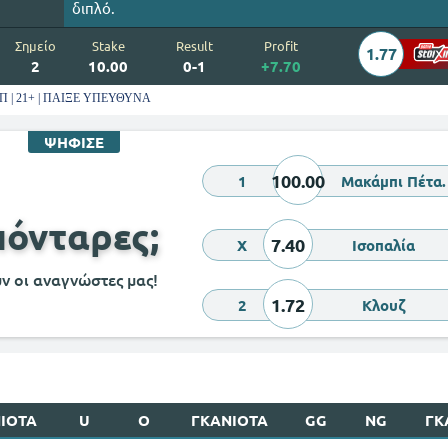
διπλό.
Σημείο
Stake
Result
Profit
1.77
2
10.00
0-1
+7.70
Π | 21+ | ΠΑΙΞΕ ΥΠΕΥΘΥΝΑ
ΨΗΦΙΣΕ
100.00
1
Μακάμπι Πέτα.
πόνταρες;
7.40
X
Ισοπαλία
ν οι αναγνώστες μας!
1.72
2
Κλουζ
ΙΟΤΑ
U
O
ΓΚΑΝΙΟΤΑ
GG
NG
ΓΚ