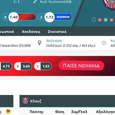
0
:
1
Κωδ. Κουπονιού:
938
X
7.40
2
1.72
i
Η
Ν
Η
νωστικό
Αποδόσεις
Στατιστικά
Απόσταση
Κα
i Asparuhov (25.000)
Ουδέτερο (1.552 χλμ. / 453 χλμ.)
Αί
ΠΑΙΞΕ ΝΟΜΙΜΑ
4.75
X
3.60
2
1.63
Κλουζ
η
Παίχτης
Θέση
Συμ/Γκολ
Αξιολόγησ