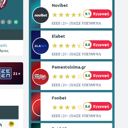
Novibet
☆☆☆☆☆
★★★★★
9.1
Εγγραφή
Ι
Ι
Ν
ΕΕΕΠ | 21+ | ΠΑΙΞΕ ΥΠΕΥΘΥΝΑ
Elabet
☆☆☆☆☆
★★★★★
8.8
Εγγραφή
ιρός
θριος
ΕΕΕΠ | 21+ | ΠΑΙΞΕ ΥΠΕΥΘΥΝΑ
Pamestoixima.gr
☆☆☆☆☆
★★★★★
8.6
Εγγραφή
ΕΕΕΠ | 21+ | ΠΑΙΞΕ ΥΠΕΥΘΥΝΑ
Fonbet
☆☆☆☆☆
★★★★★
8.6
Εγγραφή
ΕΕΕΠ | 21+ | ΠΑΙΞΕ ΥΠΕΥΘΥΝΑ
η