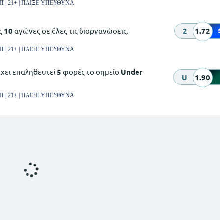
Π | 21+ | ΠΑΙΞΕ ΥΠΕΥΘΥΝΑ
υς
10
αγώνες σε όλες τις διοργανώσεις.
2
1.72
Π | 21+ | ΠΑΙΞΕ ΥΠΕΥΘΥΝΑ
έχει επαληθευτεί
5
φορές το σημείο
Under
U
1.90
Π | 21+ | ΠΑΙΞΕ ΥΠΕΥΘΥΝΑ