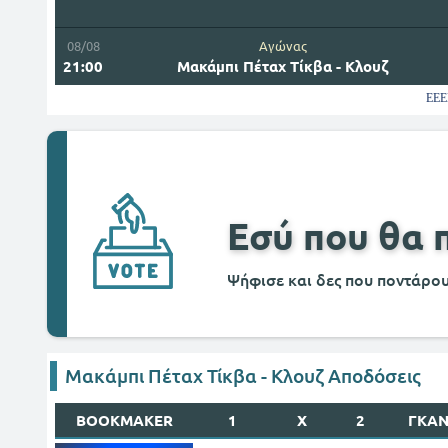
08/08
Αγώνας
21:00
Μακάμπι Πέταχ Τίκβα - Κλουζ
ΕΕΕ
Εσύ που θα 
Ψήφισε και δες που ποντάρου
Μακάμπι Πέταχ Τίκβα - Κλουζ Αποδόσεις
BOOKMAKER
1
X
2
ΓΚΑΝ