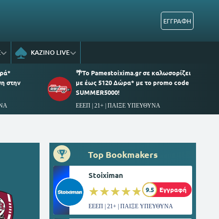
ΕΓΓΡΑΦΗ
Σ
ΚΑΖΙΝΟ LIVE
ορά*
🌴To Pamestoixima.gr σε καλωσορίζει
ση στην
με έως 5120 Δώρα* με το promo code
SUMMER5000!
ΥΝΑ
ΕΕΕΠ | 21+ | ΠΑΙΞΕ ΥΠΕΥΘΥΝΑ
Top Bookmakers
Stoiximan
☆☆☆☆☆
★★★★★
9.5
Εγγραφή
ΕΕΕΠ | 21+ | ΠΑΙΞΕ ΥΠΕΥΘΥΝΑ