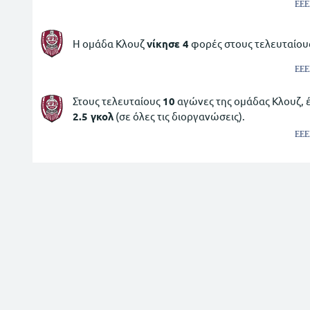
ΕΕΕ
Η ομάδα Κλουζ
νίκησε 4
φορές στους τελευταίο
ΕΕΕ
Στους τελευταίους
10
αγώνες της ομάδας Κλουζ, 
2.5 γκολ
(σε όλες τις διοργανώσεις).
ΕΕΕ