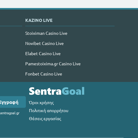
ΚΑΖΙΝΟ LIVE
Stoiximan Casino Live
Novibet Casino Live
Elabet Casino Live
Pamestoixima.gr Casino Live
Fonbet Casino Live
Εγγραφή
Όροι χρήσης
Πολιτική απορρήτου
entragoal.gr
Θέσεις εργασίας