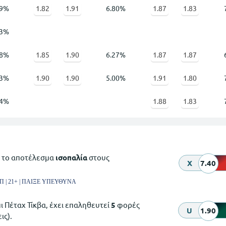
59%
1.82
1.91
6.80%
1.87
1.83
63%
78%
1.85
1.90
6.27%
1.87
1.87
53%
1.90
1.90
5.00%
1.91
1.80
24%
1.88
1.83
 το αποτέλεσμα
ισοπαλία
στους
X
7.40
Π | 21+ | ΠΑΙΞΕ ΥΠΕΥΘΥΝΑ
 Πέταχ Τίκβα, έχει επαληθευτεί
5
φορές
U
1.90
ις).