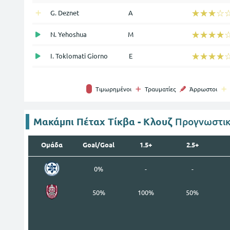
☆☆☆☆
★★★★
G. Deznet
Α
☆☆☆☆
★★★★
N. Yehoshua
Μ
☆☆☆☆
★★★★
I. Toklomati Giorno
Ε
Tιμωρημένοι
Τραυματίες
Άρρωστοι
Μακάμπι Πέταχ Τίκβα - Κλουζ
Προγνωστι
Ομάδα
Goal/Goal
1.5+
2.5+
0%
-
-
50%
100%
50%