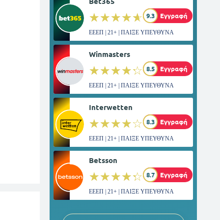
Bet365
☆☆☆☆☆
★★★★★
9.3
Εγγραφή
ΕΕΕΠ | 21+ | ΠΑΙΞΕ ΥΠΕΥΘΥΝΑ
Winmasters
☆☆☆☆☆
★★★★★
8.5
Εγγραφή
ΕΕΕΠ | 21+ | ΠΑΙΞΕ ΥΠΕΥΘΥΝΑ
Interwetten
☆☆☆☆☆
★★★★★
8.3
Εγγραφή
ΕΕΕΠ | 21+ | ΠΑΙΞΕ ΥΠΕΥΘΥΝΑ
Betsson
☆☆☆☆☆
★★★★★
8.7
Εγγραφή
ΕΕΕΠ | 21+ | ΠΑΙΞΕ ΥΠΕΥΘΥΝΑ