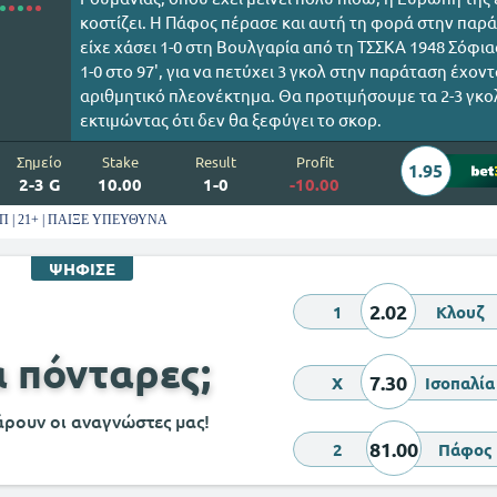
κοστίζει. Η Πάφος πέρασε και αυτή τη φορά στην παρ
είχε χάσει 1-0 στη Βουλγαρία από τη ΤΣΣΚΑ 1948 Σόφια
1-0 στο 97', για να πετύχει 3 γκολ στην παράταση έχον
αριθμητικό πλεονέκτημα. Θα προτιμήσουμε τα 2-3 γκο
εκτιμώντας ότι δεν θα ξεφύγει το σκορ.
Σημείο
Stake
Result
Profit
1.95
2-3 G
10.00
1-0
-10.00
Π | 21+ | ΠΑΙΞΕ ΥΠΕΥΘΥΝΑ
ΨΗΦΙΣΕ
2.02
1
Κλουζ
 πόνταρες;
7.30
X
Ισοπαλία
άρουν οι αναγνώστες μας!
81.00
2
Πάφος