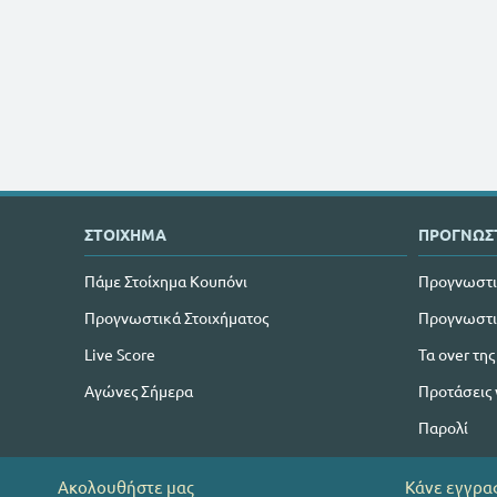
ΣΤΟΙΧΗΜΑ
ΠΡΟΓΝΩΣ
Πάμε Στοίχημα Κουπόνι
Προγνωστι
Προγνωστικά Στοιχήματος
Προγνωστι
Live Score
Τα over της
Αγώνες Σήμερα
Προτάσεις 
Παρολί
Ακολουθήστε μας
Κάνε εγγρα