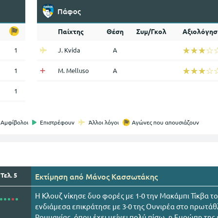
Πάφος
Παίχτης
Θέση
Συμ/Γκολ
Αξιολόγησ
☆☆☆☆
★★★★
1
J. Kvída
Α
☆☆☆☆
★★★★
1
M. Melluso
Α
1
Αμφίβολοι
Επιστρέφουν
Άλλοι λόγοι
Αγώνες που απουσιάζουν
Τελ. 5
Εκτίμηση από
Mάνος Κασσωτάκης
Η Κλουζ νίκησε δυο φορές με 1-0 την Μακάμπι Τίκβα το
ενδιάμεσα επικράτησε με 3-0 της Ουνιρέα στο πρωτάθ
Ρουμανίας, όπου έχει μείνει πολύ πίσω, η Ευρώπη της 