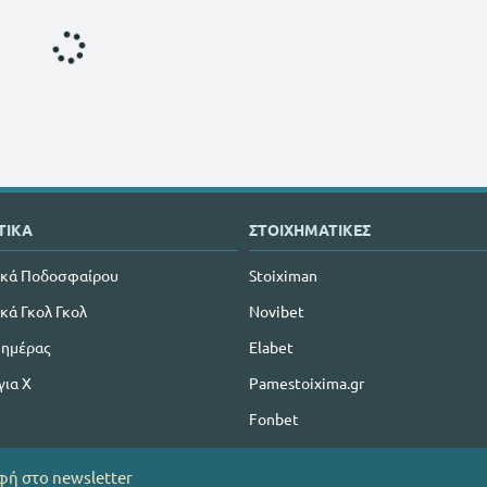
ΤΙΚΑ
ΣΤΟΙΧΗΜΑΤΙΚΕΣ
κά Ποδοσφαίρου
Stoiximan
κά Γκολ Γκολ
Novibet
 ημέρας
Elabet
για Χ
Pamestoixima.gr
Fonbet
φή στο newsletter