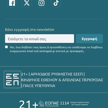
Κάνε εγγραφή στο newsletter
Εγγραφή
Ναι, έχω διαβάσει τους όρους & προυποθέσεις και αποδέχομαι να λαμβάνω
ενημερωτικά email από sentragoal.gr σχετικά με προσφορές.
21+ | ΑΡΜΟΔΙΟΣ ΡΥΘΜΙΣΤΗΣ ΕΕΕΠ |
ΚΙΝΔΥΝΟΣ ΕΘΙΣΜΟΥ & ΑΠΩΛΕΙΑΣ ΠΕΡΙΟΥΣΙΑΣ
|
ΠΑΙΞΕ ΥΠΕΥΘΥΝΑ
21+