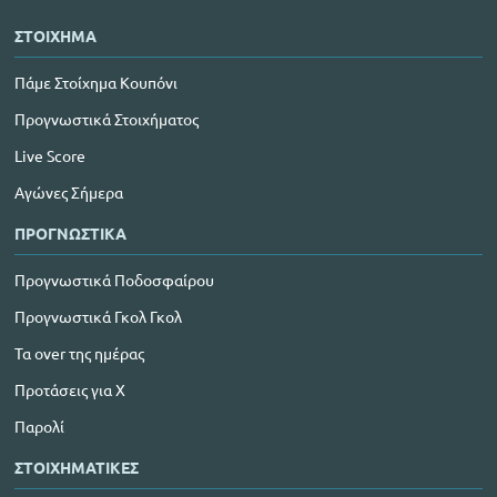
ΣΤΟΙΧΗΜΑ
Πάμε Στοίχημα Κουπόνι
Προγνωστικά Στοιχήματος
Live Score
Αγώνες Σήμερα
ΠΡΟΓΝΩΣΤΙΚΑ
Προγνωστικά Ποδοσφαίρου
Προγνωστικά Γκολ Γκολ
Τα over της ημέρας
Προτάσεις για Χ
Παρολί
ΣΤΟΙΧΗΜΑΤΙΚΕΣ