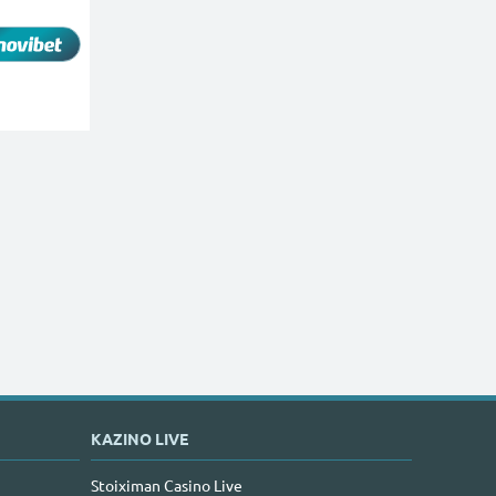
ΚΑΖΙΝΟ LIVE
Stoiximan Casino Live