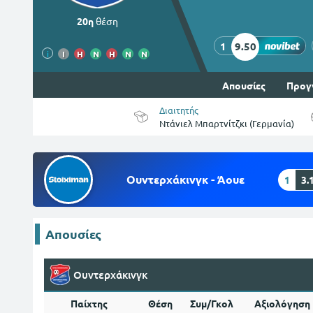
20η
θέση
1
9.50
i
Ι
Η
Ν
Η
Ν
Ν
Απουσίες
Προγ
Διαιτητής
Ντάνιελ Μπαρτνίτζκι (Γερμανία)
Ουντερχάκινγκ - Άουε
1
3.
Απουσίες
Ουντερχάκινγκ
Παίχτης
Θέση
Συμ/Γκολ
Αξιολόγηση