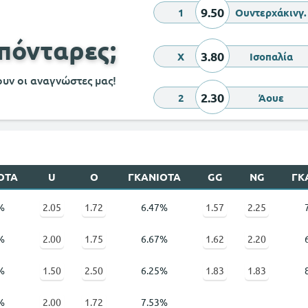
9.50
1
Ουντερχάκινγ.
πόνταρες;
3.80
X
Ισοπαλία
υν οι αναγνώστες μας!
2.30
2
Άουε
ΟΤΑ
U
O
ΓΚΑΝΙΟΤΑ
GG
NG
ΓΚ
%
2.05
1.72
6.47%
1.57
2.25
%
2.00
1.75
6.67%
1.62
2.20
%
1.50
2.50
6.25%
1.83
1.83
%
2.00
1.72
7.53%