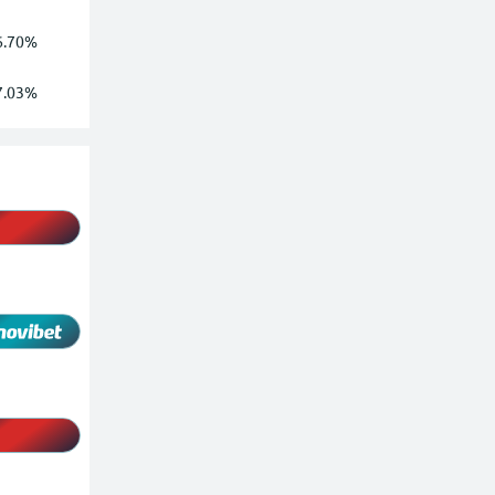
6.70%
7.03%