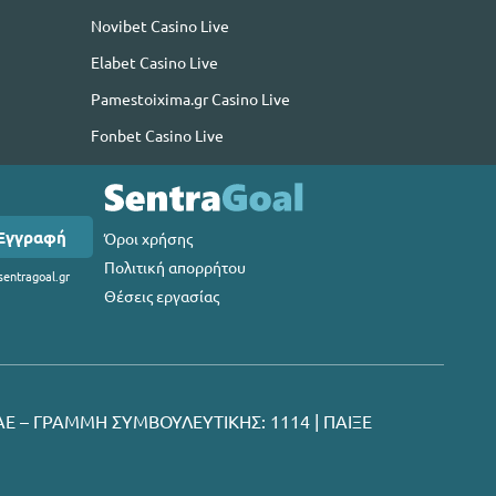
Novibet Casino Live
Elabet Casino Live
Pamestoixima.gr Casino Live
Fonbet Casino Live
Εγγραφή
Όροι χρήσης
Πολιτική απορρήτου
entragoal.gr
Θέσεις εργασίας
Ε – ΓΡΑΜΜΗ ΣΥΜΒΟΥΛΕΥΤΙΚΗΣ: 1114 |
ΠΑΙΞΕ