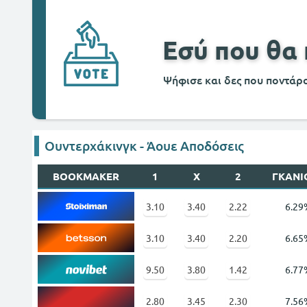
Εσύ που θα 
Ψήφισε και δες που ποντάρο
Ουντερχάκινγκ - Άουε Αποδόσεις
BOOKMAKER
1
X
2
ΓΚΑΝΙ
3.10
3.40
2.22
6.29
3.10
3.40
2.20
6.65
9.50
3.80
1.42
6.77
2.80
3.45
2.30
7.56