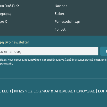
κά Γκολ Γκολ
Novibet
 ημέρας
Elabet
για Χ
Pamestoixima.gr
Fonbet
φή στο newsletter
αβάσει τους όρους & προυποθέσεις και αποδέχομαι να λαμβάνω ενημερωτικά email από s
προσφορές.
 ΕΕΕΠ | ΚΙΝΔΥΝΟΣ ΕΘΙΣΜΟΥ & ΑΠΩΛΕΙΑΣ ΠΕΡΙΟΥΣΙΑΣ |
ΕΟΠΑ