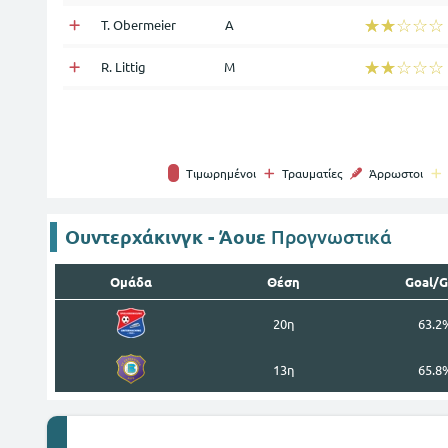
☆☆☆☆☆
★★★★★
T. Obermeier
Α
☆☆☆☆☆
★★★★★
R. Littig
Μ
Tιμωρημένοι
Τραυματίες
Άρρωστοι
Ουντερχάκινγκ - Άουε
Προγνωστικά
Ομάδα
Θέση
Goal/G
20η
63.2
13η
65.8