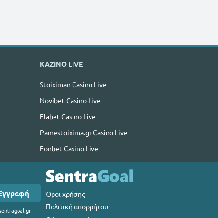
ΚΑΖΙΝΟ LIVE
Stoiximan Casino Live
Novibet Casino Live
Elabet Casino Live
Pamestoixima.gr Casino Live
Fonbet Casino Live
Εγγραφή
Όροι χρήσης
Πολιτική απορρήτου
entragoal.gr