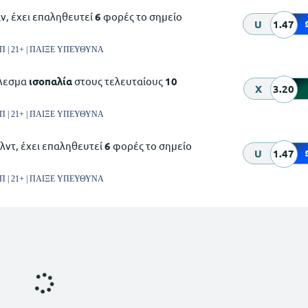
, έχει επαληθευτεί
6
φορές το σημείο
U
1.47
Π | 21+ | ΠΑΙΞΕ ΥΠΕΥΘΥΝΑ
έλεσμα
ισοπαλία
στους τελευταίους
10
X
3.20
Π | 21+ | ΠΑΙΞΕ ΥΠΕΥΘΥΝΑ
ντ, έχει επαληθευτεί
6
φορές το σημείο
U
1.47
Π | 21+ | ΠΑΙΞΕ ΥΠΕΥΘΥΝΑ