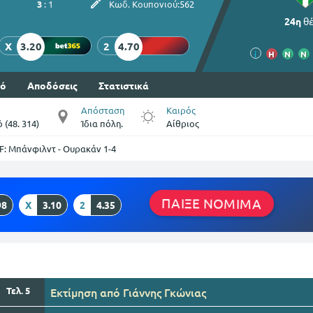
3
:
1
Κωδ. Κουπονιού:
562
24η
θ
X
3.20
2
4.70
i
Η
Ν
Ν
κό
Αποδόσεις
Στατιστικά
Απόσταση
Καιρός
(48. 314)
Ίδια πόλη.
Αίθριος
PF: Μπάνφιλντ - Ουρακάν 1-4
ΠΑΙΞΕ ΝΟΜΙΜΑ
98
X
3.10
2
4.35
Τελ. 5
Εκτίμηση από
Γιάννης Γκώνιας