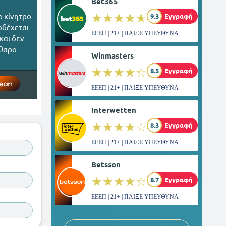
Bet365
☆☆☆☆☆
★★★★★
ο κίνητρο
9.3
Εγγραφή
ποδέχεται
ΕΕΕΠ | 21+ | ΠΑΙΞΕ ΥΠΕΥΘΥΝΑ
και δεν
άθαρο
Winmasters
☆☆☆☆☆
★★★★★
8.5
Εγγραφή
ΕΕΕΠ | 21+ | ΠΑΙΞΕ ΥΠΕΥΘΥΝΑ
Interwetten
☆☆☆☆☆
★★★★★
8.3
Εγγραφή
ΕΕΕΠ | 21+ | ΠΑΙΞΕ ΥΠΕΥΘΥΝΑ
Betsson
☆☆☆☆☆
★★★★★
8.7
Εγγραφή
ΕΕΕΠ | 21+ | ΠΑΙΞΕ ΥΠΕΥΘΥΝΑ