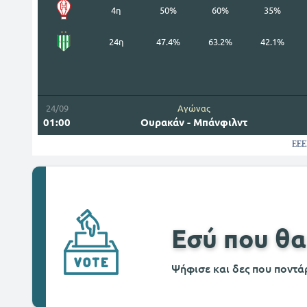
4η
50%
60%
35%
24η
47.4%
63.2%
42.1%
24/09
Αγώνας
01:00
Ουρακάν - Μπάνφιλντ
ΕΕΕ
Εσύ που θα
Ψήφισε και δες που ποντά