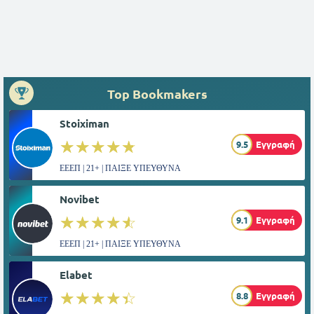
Top Bookmakers
Stoiximan
☆☆☆☆☆
★★★★★
9.5
Εγγραφή
ΕΕΕΠ | 21+ | ΠΑΙΞΕ ΥΠΕΥΘΥΝΑ
Novibet
☆☆☆☆☆
★★★★★
9.1
Εγγραφή
ΕΕΕΠ | 21+ | ΠΑΙΞΕ ΥΠΕΥΘΥΝΑ
Elabet
☆☆☆☆☆
★★★★★
8.8
Εγγραφή