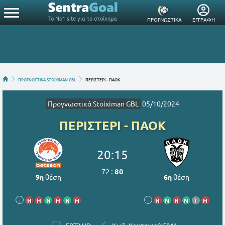
Το Νο1 site για το στοίχημα
ΠΡΟΓΝΩΣΤΙΚΑ
ΕΓΓΡΑΦΗ
ΠΡΟΓΝΩΣΤΙΚΑ STOIXIMAN GBL
ΠΕΡΙΣΤΕΡΙ - ΠΑΟΚ
Προγνωστικά Stoiximan GBL
05/10/2024
ΠΕΡΙΣΤΕΡΙ - ΠΑΟΚ
20:15
72
:
80
9η
θέση
6η
θέση
i
Η
Η
Ν
Η
Ν
Η
i
Η
Ν
Η
Ν
Ι
Η