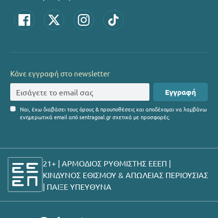
Κάνε εγγραφή στο newsletter
Εγγραφή
Ναι, έχω διαβάσει τους όρους & προυποθέσεις και αποδέχομαι να λαμβάνω
ενημερωτικά email από sentragoal.gr σχετικά με προσφορές.
21+ | ΑΡΜΟΔΙΟΣ ΡΥΘΜΙΣΤΗΣ ΕΕΕΠ |
ΚΙΝΔΥΝΟΣ ΕΘΙΣΜΟΥ & ΑΠΩΛΕΙΑΣ ΠΕΡΙΟΥΣΙΑΣ
|
ΠΑΙΞΕ ΥΠΕΥΘΥΝΑ