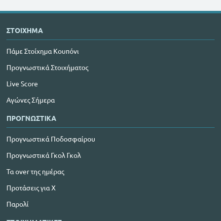
ΣΤΟΙΧΗΜΑ
Πάμε Στοίχημα Κουπόνι
Προγνωστικά Στοιχήματος
Live Score
Αγώνες Σήμερα
ΠΡΟΓΝΩΣΤΙΚΑ
Προγνωστικά Ποδοσφαίρου
Προγνωστικά Γκολ Γκολ
Τα over της ημέρας
Προτάσεις για Χ
Παρολί