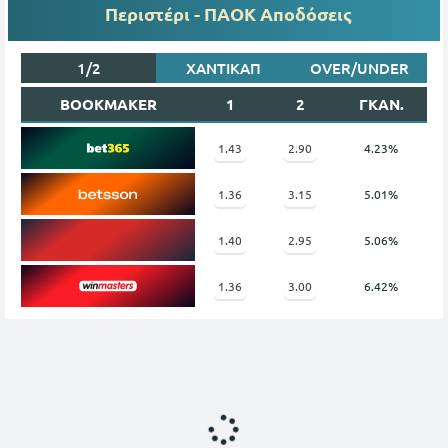
Περιστέρι - ΠΑΟΚ Αποδόσεις
1/2
ΧΑΝΤΙΚΑΠ
OVER/UNDER
BOOKMAKER
1
2
ΓΚΑΝ.
1.43
2.90
4.23%
1.36
3.15
5.01%
1.40
2.95
5.06%
1.36
3.00
6.42%