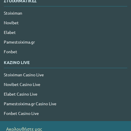
ΣΤΟΙΧΗΜΑΤΙΚΕΣ
Stoiximan
Novibet
Elabet
Pamestoixima.gr
Fonbet
ΚΑΖΙΝΟ LIVE
Stoiximan Casino Live
Novibet Casino Live
Elabet Casino Live
Pamestoixima.gr Casino Live
Fonbet Casino Live
Ακολουθήστε μας