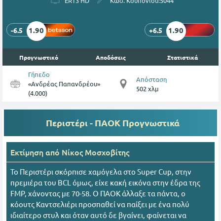
ERT3 HD
Κωδ. Κουπονιού:
5044
1.90
1.90
-6.5
+6.5
Προγνωστικό
Αποδόσεις
Στατιστικά
Γήπεδο
Απόσταση
«Ανδρέας Παπανδρέου»
502 χλμ
(4.000)
Περιστέρι - ΠΑΟΚ
Προγνωστικά
Εκτίμηση από
Νίκος Μοσχοβίτης
To Περιστέρι σκόρπισε χαμόγελα στο Super Cup, στην
πρεμιέρα του BCL όμως, είχε κακή εικόνα στην έδρα της
FMP, χάνοντας με 70-58. Ο ΠΑΟΚ άλλαξε τα πάντα, ο
κόουτς Καντσελιέρι προσπαθεί να παίξει με ένα πολύ
ιδιαίτερο στυλ και όταν αυτό δε βγαίνει, φαίνεται να