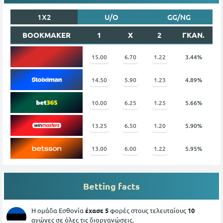
1X2
U/O
GG/NG
BOOKMAKER
1
X
2
ΓΚΑΝ.
15.00
6.70
1.22
3.44%
14.50
5.90
1.23
4.89%
10.00
6.25
1.25
5.66%
13.25
6.50
1.20
5.90%
13.00
6.00
1.22
5.95%
Betting facts
Η ομάδα Εσθονία
έχασε 5
φορές στους τελευταίους
10
αγώνες σε όλες τις διοργανώσεις.