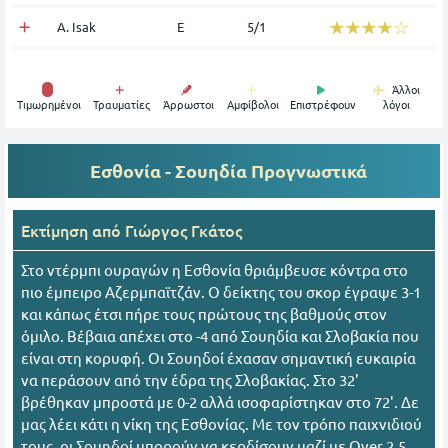
☆☆☆☆☆
★★★★★
A. Isak
Ε
5/1
Άλλοι
Tιμωρημένοι
Τραυματίες
Άρρωστοι
Αμφίβολοι
Επιστρέφουν
λόγοι
Εσθονία - Σουηδία
Προγνωστικά
Εκτίμηση από
Γιώργος Γκάτος
Στο ντέρμπι ουραγών η Εσθονία θριάμβευσε κόντρα στο
πιο έμπειρο Αζερμπαϊτζάν. Ο δείκτης του σκορ έγραψε 3-1
και κάπως έτσι πήρε τους πρώτους της βαθμούς στον
όμιλο. Βέβαια απέχει στο -4 από Σουηδία και Σλοβακία που
είναι στη κορυφή. Οι Σουηδοί έχασαν σημαντική ευκαιρία
να περάσουν από την έδρα της Σλοβακίας. Στο 32'
βρέθηκαν μπροστά με 0-2 αλλά ισοφαρίστηκαν στο 72'. Δε
μας λέει κάτι η νίκη της Εσθονίας. Με τον τρόπο παιχνιδιού
τους, οι Σουηδοί μπορούν να κερδίσουν μαζί με Over 2,5.