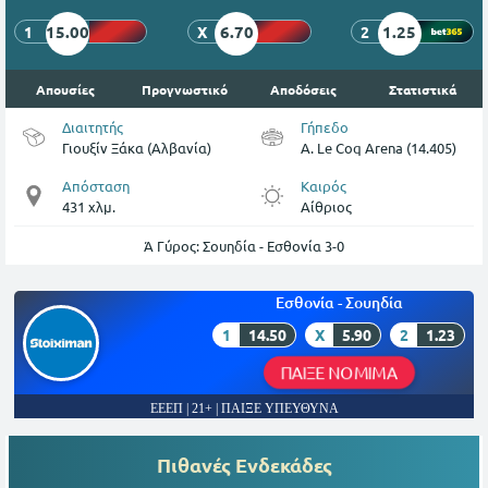
15.00
6.70
1.25
1
X
2
Απουσίες
Προγνωστικό
Αποδόσεις
Στατιστικά
Διαιτητής
Γήπεδο
Γιουξίν Ξάκα (Αλβανία)
A. Le Coq Arena (14.405)
Απόσταση
Καιρός
431 χλμ.
Αίθριος
Ά Γύρος: Σουηδία - Εσθονία 3-0
Εσθονία - Σουηδία
1
14.50
X
5.90
2
1.23
ΠΑΙΞΕ ΝΟΜΙΜΑ
ΕΕΕΠ | 21+ | ΠΑΙΞΕ ΥΠΕΥΘΥΝΑ
Πιθανές Ενδεκάδες