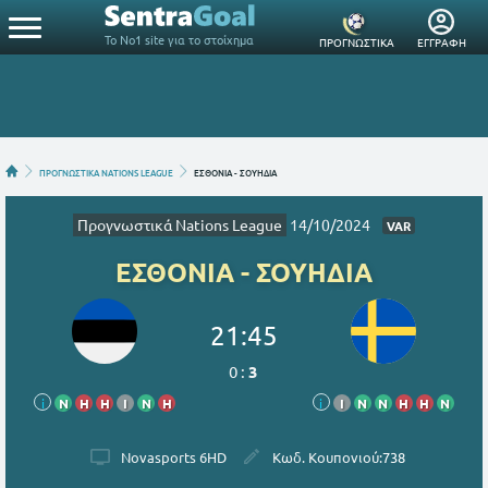
Το Νο1 site για το στοίχημα
ΠΡΟΓΝΩΣΤΙΚΑ
ΕΓΓΡΑΦΗ
ΠΡΟΓΝΩΣΤΙΚΑ NATIONS LEAGUE
ΕΣΘΟΝΙΑ - ΣΟΥΗΔΙΑ
Προγνωστικά Nations League
14/10/2024
VAR
ΕΣΘΟΝΙΑ - ΣΟΥΗΔΙΑ
21:45
0
:
3
i
Ν
Η
Η
Ι
Ν
Η
i
Ι
Ν
Ν
Η
Η
Ν
Novasports 6HD
Κωδ. Κουπονιού:
738