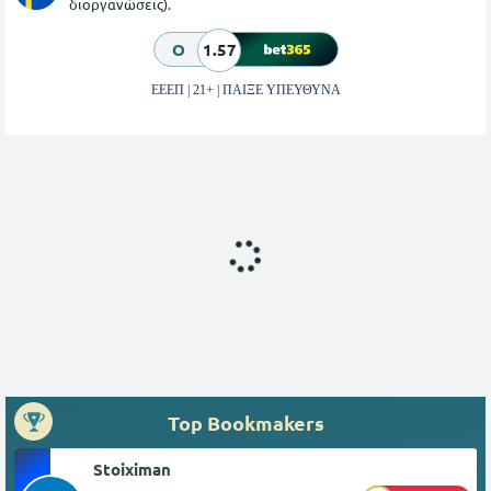
διοργανώσεις).
O
1.57
ΕΕΕΠ | 21+ | ΠΑΙΞΕ ΥΠΕΥΘΥΝΑ
Top Bookmakers
Stoiximan