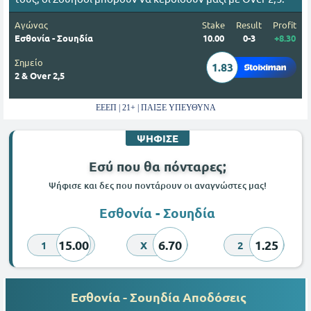
Αγώνας
Stake
Result
Profit
Εσθονία - Σουηδία
10.00
0-3
+8.30
Σημείο
1.83
2 & Over 2,5
ΕΕΕΠ | 21+ | ΠΑΙΞΕ ΥΠΕΥΘΥΝΑ
ΨΗΦΙΣΕ
Εσύ που θα πόνταρες;
Ψήφισε και δες που ποντάρουν οι αναγνώστες μας!
Εσθονία - Σουηδία
15.00
6.70
1.25
1
X
2
Εσθονία - Σουηδία Αποδόσεις