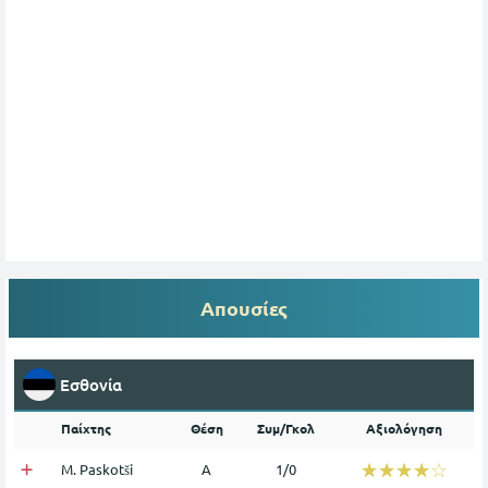
Απουσίες
Εσθονία
Παίχτης
Θέση
Συμ/Γκολ
Αξιολόγηση
☆☆☆☆☆
★★★★★
M. Paskotši
Α
1/0