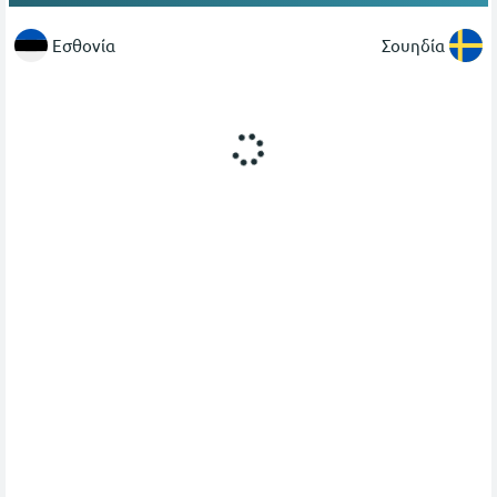
Εσθονία
Σουηδία