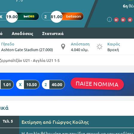
6η
θέ
X
19.00
2
81.00
i
Η
Η
Η
κό
Αποδόσεις
Στατιστικά
Γήπεδο
Απόσταση
Καιρός
Ashton Gate Stadium (27.000)
4.040 χλμ.
Βροχή
ζερμπαϊτζάν U21 - Αγγλία U21 1-5
ΠΑΙΞΕ ΝΟΜΙΜΑ
1.01
X
10.50
2
40.00
ικά
Τελ. 5
Εκτίμηση από
Γιώργος Κούλης
Η Αγγλία θέλει νίκη και την ίδια στιγμή να μην κερδίσει