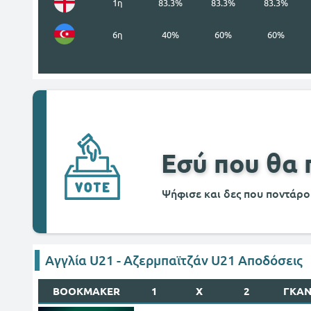
1η
83.3%
83.3%
83.3%
6η
40%
60%
60%
Εσύ που θα 
Ψήφισε και δες που ποντάρο
Αγγλία U21 - Αζερμπαϊτζάν U21 Αποδόσεις
BOOKMAKER
1
X
2
ΓΚΑΝ