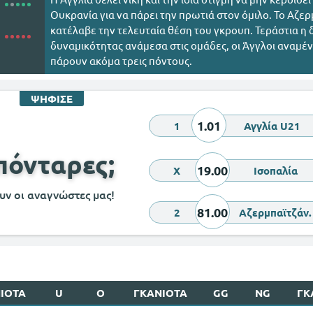
Ουκρανία για να πάρει την πρωτιά στον όμιλο. Το Αζε
κατέλαβε την τελευταία θέση του γκρουπ. Τεράστια η
δυναμικότητας ανάμεσα στις ομάδες, οι Άγγλοι αναμέν
πάρουν ακόμα τρεις πόντους.
ΨΗΦΙΣΕ
1.01
1
Αγγλία U21
πόνταρες;
19.00
X
Ισοπαλία
υν οι αναγνώστες μας!
81.00
2
Αζερμπαϊτζάν.
ΙΟΤΑ
U
O
ΓΚΑΝΙΟΤΑ
GG
NG
ΓΚ