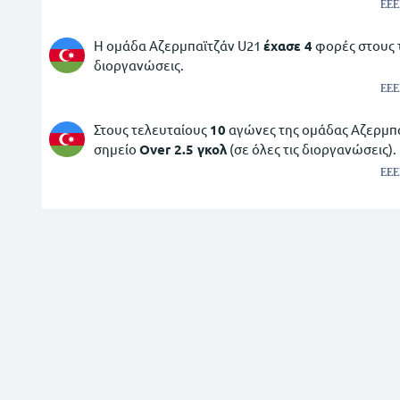
ΕΕΕ
Η ομάδα Αζερμπαϊτζάν U21
έχασε 4
φορές στους 
διοργανώσεις.
ΕΕΕ
Στους τελευταίους
10
αγώνες της ομάδας Αζερμπα
σημείο
Over 2.5 γκολ
(σε όλες τις διοργανώσεις).
ΕΕΕ