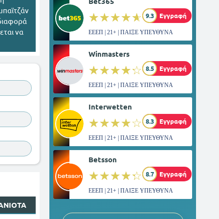
Bet365
ρμπαϊτζάν
☆☆☆☆☆
★★★★★
9.3
Εγγραφή
 διαφορά
εται να
ΕΕΕΠ | 21+ | ΠΑΙΞΕ ΥΠΕΥΘΥΝΑ
Winmasters
☆☆☆☆☆
★★★★★
8.5
Εγγραφή
ΕΕΕΠ | 21+ | ΠΑΙΞΕ ΥΠΕΥΘΥΝΑ
Interwetten
☆☆☆☆☆
★★★★★
8.3
Εγγραφή
ΕΕΕΠ | 21+ | ΠΑΙΞΕ ΥΠΕΥΘΥΝΑ
Betsson
☆☆☆☆☆
★★★★★
8.7
Εγγραφή
ΕΕΕΠ | 21+ | ΠΑΙΞΕ ΥΠΕΥΘΥΝΑ
ΑΝΙΟΤΑ