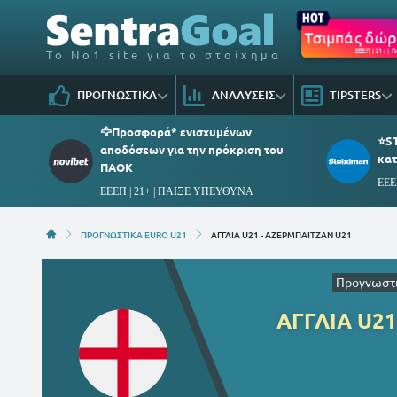
Τσιμπάς δώρα
Το Νο1 site για το στοίχημα
ΕΕΕΠ | 21+ |
ΠΡΟΓΝΩΣΤΙΚΑ
ΑΝΑΛΥΣΕΙΣ
TIPSTERS
🦅Προσφορά* ενισχυμένων
⭐ST
αποδόσεων για την πρόκριση του
κα
ΠΑΟΚ
ΕΕΕ
ΕΕΕΠ | 21+ | ΠΑΙΞΕ ΥΠΕΥΘΥΝΑ
ΠΡΟΓΝΩΣΤΙΚΑ EURO U21
ΑΓΓΛΙΑ U21 - ΑΖΕΡΜΠΑΙΤΖΑΝ U21
Προγνωστι
ΑΓΓΛΙΑ U2