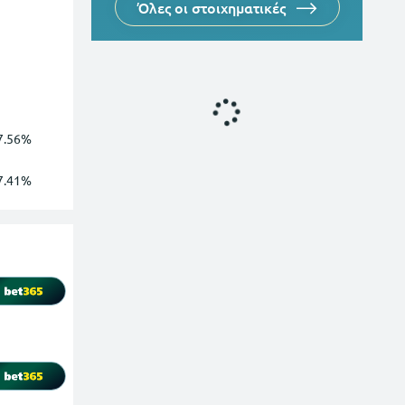
Όλες οι στοιχηματικές
7.56%
7.41%