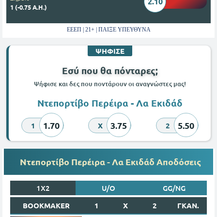
2.10
1 (-0.75 Α.Η.)
ΕΕΕΠ | 21+ | ΠΑΙΞΕ ΥΠΕΥΘΥΝΑ
ΨΗΦΙΣΕ
Εσύ που θα πόνταρες;
Ψήφισε και δες που ποντάρουν οι αναγνώστες μας!
Ντεπορτίβο Περέιρα - Λα Εκιδάδ
1.70
3.75
5.50
1
X
2
Ντεπορτίβο Περέιρα - Λα Εκιδάδ Αποδόσεις
1X2
U/O
GG/NG
BOOKMAKER
1
X
2
ΓΚΑΝ.