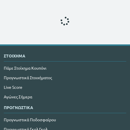
ΣΤΟΙΧΗΜΑ
Πάμε Στοίχημα Κουπόνι
Προγνωστικά Στοιχήματος
Live Score
Αγώνες Σήμερα
ΠΡΟΓΝΩΣΤΙΚΑ
Προγνωστικά Ποδοσφαίρου
Προγνωστικά Γκολ Γκολ