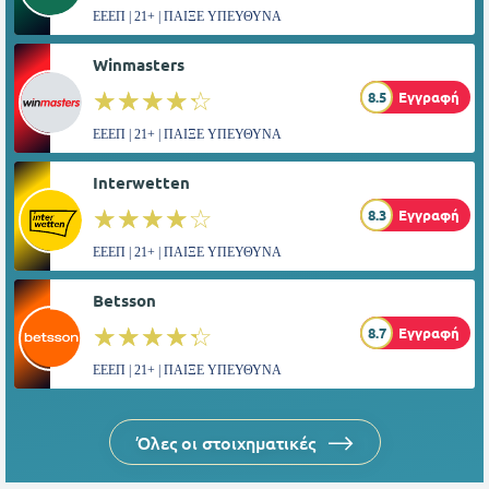
ΕΕΕΠ | 21+ | ΠΑΙΞΕ ΥΠΕΥΘΥΝΑ
Winmasters
☆☆☆☆☆
★★★★★
8.5
Εγγραφή
ΕΕΕΠ | 21+ | ΠΑΙΞΕ ΥΠΕΥΘΥΝΑ
Interwetten
☆☆☆☆☆
★★★★★
8.3
Εγγραφή
ΕΕΕΠ | 21+ | ΠΑΙΞΕ ΥΠΕΥΘΥΝΑ
Betsson
☆☆☆☆☆
★★★★★
8.7
Εγγραφή
ΕΕΕΠ | 21+ | ΠΑΙΞΕ ΥΠΕΥΘΥΝΑ
Όλες οι στοιχηματικές