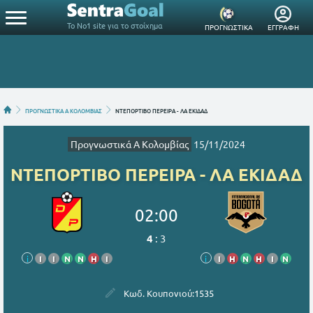
Το Νο1 site για το στοίχημα
ΠΡΟΓΝΩΣΤΙΚΑ
ΕΓΓΡΑΦΗ
ΠΡΟΓΝΩΣΤΙΚΑ Α ΚΟΛΟΜΒΙΑΣ
ΝΤΕΠΟΡΤΙΒΟ ΠΕΡΕΙΡΑ - ΛΑ ΕΚΙΔΑΔ
Προγνωστικά Α Κολομβίας
15/11/2024
ΝΤΕΠΟΡΤΙΒΟ ΠΕΡΕΙΡΑ - ΛΑ ΕΚΙΔΑΔ
02:00
4
:
3
i
Ι
Ι
Ν
Ν
Η
Ι
i
Ι
Η
Ν
Η
Ι
Ν
Κωδ. Κουπονιού:
1535