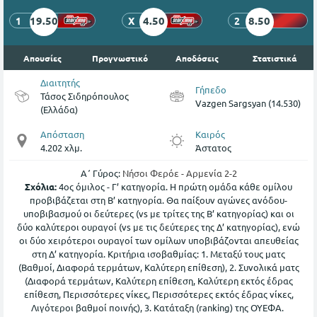
19.50
4.50
8.50
1
X
2
Απουσίες
Προγνωστικό
Αποδόσεις
Στατιστικά
Διαιτητής
Γήπεδο
Τάσος Σιδηρόπουλος
Vazgen Sargsyan (14.530)
(Ελλάδα)
Απόσταση
Καιρός
4.202 χλμ.
Άστατος
Α΄ Γύρος:
Νήσοι Φερόε - Αρμενία 2-2
Σχόλια:
4ος όμιλος - Γ’ κατηγορία. Η πρώτη ομάδα κάθε ομίλου
προβιβάζεται στη Β’ κατηγορία. Θα παίξουν αγώνες ανόδου-
υποβιβασμού οι δεύτερες (vs με τρίτες της Β’ κατηγορίας) και οι
δύο καλύτεροι ουραγοί (vs με τις δεύτερες της Δ’ κατηγορίας), ενώ
οι δύο χειρότεροι ουραγοί των ομίλων υποβιβάζονται απευθείας
στη Δ’ κατηγορία. Κριτήρια ισοβαθμίας: 1. Μεταξύ τους ματς
(Βαθμοί, Διαφορά τερμάτων, Καλύτερη επίθεση), 2. Συνολικά ματς
(Διαφορά τερμάτων, Καλύτερη επίθεση, Καλύτερη εκτός έδρας
επίθεση, Περισσότερες νίκες, Περισσότερες εκτός έδρας νίκες,
Λιγότεροι βαθμοί ποινής), 3. Κατάταξη (ranking) της ΟΥΕΦΑ.