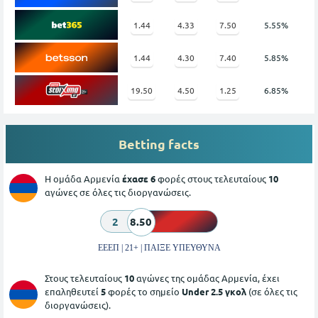
1.44
4.33
7.50
5.55%
1.44
4.30
7.40
5.85%
19.50
4.50
1.25
6.85%
Betting facts
Η ομάδα Αρμενία
έχασε 6
φορές στους τελευταίους
10
αγώνες σε όλες τις διοργανώσεις.
2
8.50
ΕΕΕΠ | 21+ | ΠΑΙΞΕ ΥΠΕΥΘΥΝΑ
Στους τελευταίους
10
αγώνες της ομάδας Αρμενία, έχει
επαληθευτεί
5
φορές το σημείο
Under 2.5 γκολ
(σε όλες τις
διοργανώσεις).