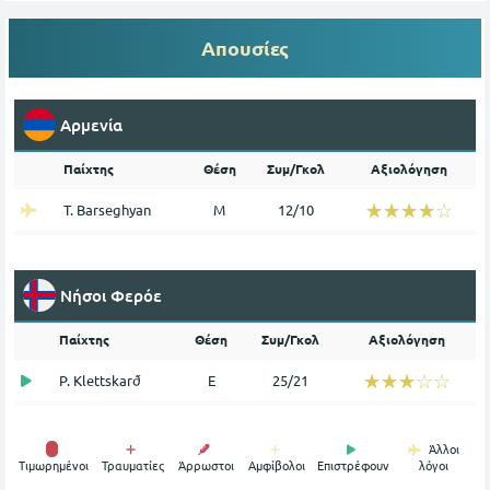
Απουσίες
Αρμενία
Παίχτης
Θέση
Συμ/Γκολ
Αξιολόγηση
☆☆☆☆☆
★★★★★
T. Barseghyan
Μ
12/10
Νήσοι Φερόε
Παίχτης
Θέση
Συμ/Γκολ
Αξιολόγηση
☆☆☆☆☆
★★★★★
P. Klettskarð
Ε
25/21
Άλλοι
Tιμωρημένοι
Τραυματίες
Άρρωστοι
Αμφίβολοι
Επιστρέφουν
λόγοι