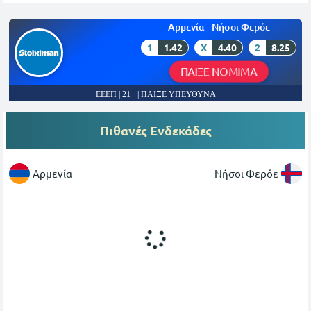
Αρμενία - Νήσοι Φερόε
1
1.42
X
4.40
2
8.25
ΠΑΙΞΕ ΝΟΜΙΜΑ
ΕΕΕΠ | 21+ | ΠΑΙΞΕ ΥΠΕΥΘΥΝΑ
Πιθανές Ενδεκάδες
Αρμενία
Νήσοι Φερόε