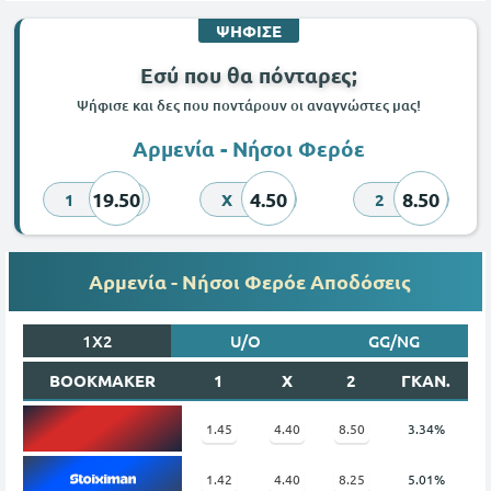
ΨΗΦΙΣΕ
Εσύ που θα πόνταρες;
Ψήφισε και δες που ποντάρουν οι αναγνώστες μας!
Αρμενία - Νήσοι Φερόε
19.50
4.50
8.50
1
X
2
Αρμενία - Νήσοι Φερόε Αποδόσεις
1X2
U/O
GG/NG
BOOKMAKER
1
X
2
ΓΚΑΝ.
1.45
4.40
8.50
3.34%
1.42
4.40
8.25
5.01%