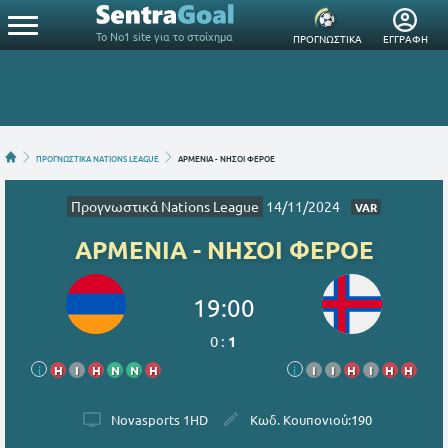
Το Νο1 site για το στοίχημα
ΠΡΟΓΝΩΣΤΙΚΑ
ΕΓΓΡΑΦΗ
ΠΡΟΓΝΩΣΤΙΚΑ NATIONS LEAGUE
ΑΡΜΕΝΙΑ - ΝΗΣΟΙ ΦΕΡΟΕ
Προγνωστικά Nations League
14/11/2024
VAR
ΑΡΜΕΝΙΑ - ΝΗΣΟΙ ΦΕΡΟΕ
19:00
0
:
1
i
Η
Ι
Η
Ν
Ν
Η
i
Ι
Ι
Η
Ι
Η
Η
Novasports 1HD
Κωδ. Κουπονιού:
190