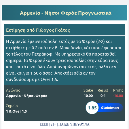
Αρμενία - Νήσοι Φερόε
Προγνωστικά
Εκτίμηση από
Γιώργος Γκάτος
Η Αρμενία έμεινε ισόπαλη εκτός με τα Φερόε (2-2) και
ηττήθηκε με 0-2 από την Β. Μακεδονία, κάτι που έφερε και
το τέλος του Πετράκοφ. Με υπηρεσιακό θα παραταχθεί
σήμερα. Τα Φερόε έχουν τρεις ισοπαλίες στην έδρα τους
και... αυτό είναι όλο. Αποδυναμώνονται εκτός, αλλά δεν
είναι και για 1,50 ο άσος. Αποκτάει αξία αν τον
συνδυάσουμε με Over 1,5.
Αγώνας
Stake
Result
Profit
Αρμενία - Νήσοι Φερόε
10.00
0-1
-10.00
Σημείο
1.85
1 & Over 1,5
ΕΕΕΠ | 21+ | ΠΑΙΞΕ ΥΠΕΥΘΥΝΑ