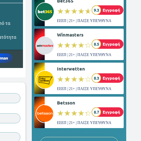
Bet365
η
☆☆☆☆☆
★★★★★
9.3
Εγγραφή
ΕΕΕΠ | 21+ | ΠΑΙΞΕ ΥΠΕΥΘΥΝΑ
πό τα
Winmasters
ατότητα
☆☆☆☆☆
★★★★★
8.5
Εγγραφή
ΕΕΕΠ | 21+ | ΠΑΙΞΕ ΥΠΕΥΘΥΝΑ
Interwetten
☆☆☆☆☆
★★★★★
8.3
Εγγραφή
ΕΕΕΠ | 21+ | ΠΑΙΞΕ ΥΠΕΥΘΥΝΑ
Betsson
☆☆☆☆☆
★★★★★
8.7
Εγγραφή
ΕΕΕΠ | 21+ | ΠΑΙΞΕ ΥΠΕΥΘΥΝΑ