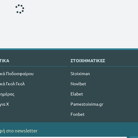
ΤΙΚΑ
ΣΤΟΙΧΗΜΑΤΙΚΕΣ
κά Ποδοσφαίρου
Stoiximan
κά Γκολ Γκολ
Novibet
 ημέρας
Elabet
για Χ
Pamestoixima.gr
Fonbet
φή στο newsletter