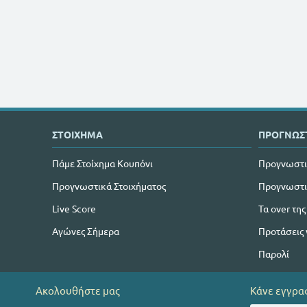
ΣΤΟΙΧΗΜΑ
ΠΡΟΓΝΩΣ
Πάμε Στοίχημα Κουπόνι
Προγνωστι
Προγνωστικά Στοιχήματος
Προγνωστι
Live Score
Τα over της
Αγώνες Σήμερα
Προτάσεις 
Παρολί
Ακολουθήστε μας
Κάνε εγγρα