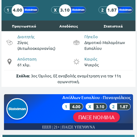
4.00
3.10
1.87
1
X
2
Προγνωστικό
Αποδόσεις
Στατιστικά
Διαιτητής
Γήπεδο
Ζύγας
Δημοτικό Μαλαμάτων
(Αιτωλοακαρνανίας)
Ευπαλίου
Απόσταση
Καιρός
61 χλμ.
Ψυχρός
Σχόλια:
3ος Όμιλος. Εξ αναβολής αναμέτρηση για την 11η
αγωνιστική.
Απόλλων Ευπαλίου - Παναιγιάλειος
1
4.00
X
3.10
2
1.87
ΠΑΙΞΕ ΝΟΜΙΜΑ
ΕΕΕΠ | 21+ | ΠΑΙΞΕ ΥΠΕΥΘΥΝΑ