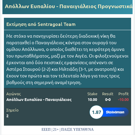
Απόλλων Ευπαλίου - Παναιγιάλειος
Προγνωστικά
Εκτίμηση από
Sentragoal Team
Με στόχο να πανηγυρίσει δεύτερη διαδοχική νίκη θα
παραταχθεί ο Παναιγιάλειος κόντρα στον ουραγό του
ομίλου Απόλλωνα, ο οποίος διαθέτει τη χειρότερη άμυνα
του πρωταθλήματος, μαζί με τον Αιγέα. Οι φιλοξενούμενοι
έρχονται από δύο πειστικές εμφανίσεις απέναντι σε
Αστέρα Σταυρού (2-2) και Μιλτιάδη (3-1, με ανατροπή) και
έχουν τον πρώτο και τον τελευταίο λόγο για τους τρεις
βαθμούς στη σημερινή αναμέτρηση.
Αγώνας
Stake
Result
Profit
Απόλλων Ευπαλίου - Παναιγιάλειος
10.00
0-0
-10.00
Σημείο
1.87
2
ΕΕΕΠ | 21+ | ΠΑΙΞΕ ΥΠΕΥΘΥΝΑ