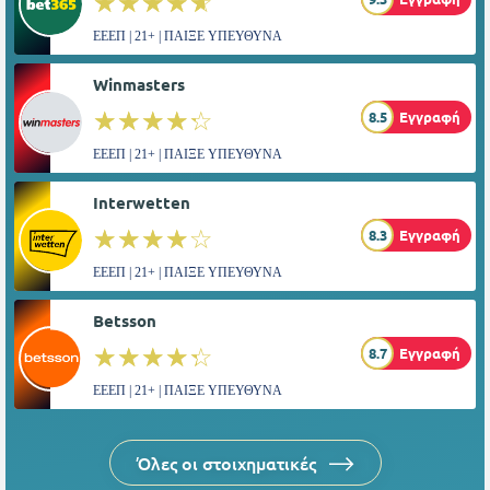
☆☆☆☆☆
★★★★★
ΕΕΕΠ | 21+ | ΠΑΙΞΕ ΥΠΕΥΘΥΝΑ
Winmasters
☆☆☆☆☆
★★★★★
8.5
Εγγραφή
ΕΕΕΠ | 21+ | ΠΑΙΞΕ ΥΠΕΥΘΥΝΑ
Interwetten
☆☆☆☆☆
★★★★★
8.3
Εγγραφή
ΕΕΕΠ | 21+ | ΠΑΙΞΕ ΥΠΕΥΘΥΝΑ
Betsson
☆☆☆☆☆
★★★★★
8.7
Εγγραφή
ΕΕΕΠ | 21+ | ΠΑΙΞΕ ΥΠΕΥΘΥΝΑ
Όλες οι στοιχηματικές