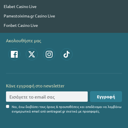
Elabet Casino Live
Pamestoixima.gr Casino Live
Fonbet Casino Live
Ακολουθήστε μας
Κάνε εγγραφή στο newsletter
Εγγραφή
Ναι, έχω διαβάσει τους όρους & προυποθέσεις και αποδέχομαι να λαμβάνω
ενημερωτικά email από sentragoal.gr σχετικά με προσφορές.