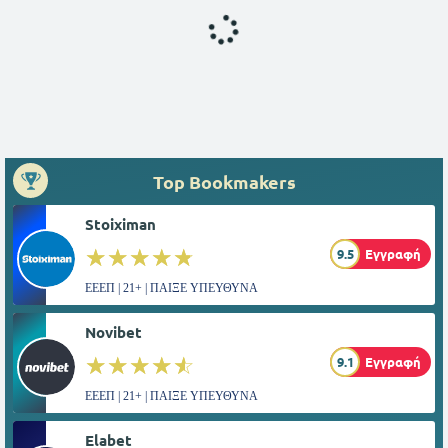
Top Bookmakers
Stoiximan
☆☆☆☆☆
★★★★★
9.5
Εγγραφή
ΕΕΕΠ | 21+ | ΠΑΙΞΕ ΥΠΕΥΘΥΝΑ
Novibet
☆☆☆☆☆
★★★★★
9.1
Εγγραφή
ΕΕΕΠ | 21+ | ΠΑΙΞΕ ΥΠΕΥΘΥΝΑ
Elabet