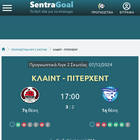
Το Νο1 site για το στοίχημα
ΠΡΟΓΝΩΣΤΙΚΑ
ΕΓΓΡΑΦΗ
ΠΡΟΓΝΩΣΤΙΚΑ ΛΙΓΚ 2 ΣΚΩΤΙΑΣ
ΚΛΑΙΝΤ - ΠΙΤΕΡΧΕΝΤ
Προγνωστικά Λιγκ 2 Σκωτίας
07/12/2024
ΚΛΑΙΝΤ - ΠΙΤΕΡΧΕΝΤ
17:00
3
:
2
7η
θέση
1η
θέση
i
Ν
Η
Ι
Ι
Η
Ι
i
Η
Η
Ν
Ν
Ν
Ι