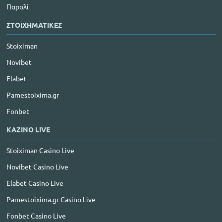
Παρολί
ΣΤΟΙΧΗΜΑΤΙΚΕΣ
Stoiximan
Novibet
Elabet
Pamestoixima.gr
Fonbet
ΚΑΖΙΝΟ LIVE
Stoiximan Casino Live
Novibet Casino Live
Elabet Casino Live
Pamestoixima.gr Casino Live
Fonbet Casino Live