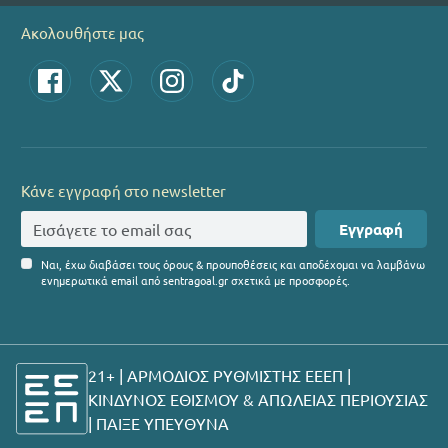
Ακολουθήστε μας
Κάνε εγγραφή στο newsletter
Εγγραφή
Ναι, έχω διαβάσει τους όρους & προυποθέσεις και αποδέχομαι να λαμβάνω
ενημερωτικά email από sentragoal.gr σχετικά με προσφορές.
21+ | ΑΡΜΟΔΙΟΣ ΡΥΘΜΙΣΤΗΣ ΕΕΕΠ |
ΚΙΝΔΥΝΟΣ ΕΘΙΣΜΟΥ & ΑΠΩΛΕΙΑΣ ΠΕΡΙΟΥΣΙΑΣ
|
ΠΑΙΞΕ ΥΠΕΥΘΥΝΑ