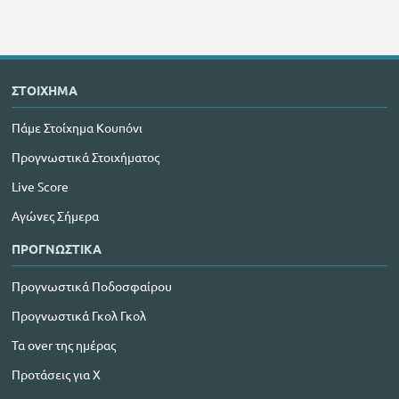
ΣΤΟΙΧΗΜΑ
Πάμε Στοίχημα Κουπόνι
Προγνωστικά Στοιχήματος
Live Score
Αγώνες Σήμερα
ΠΡΟΓΝΩΣΤΙΚΑ
Προγνωστικά Ποδοσφαίρου
Προγνωστικά Γκολ Γκολ
Τα over της ημέρας
Προτάσεις για Χ