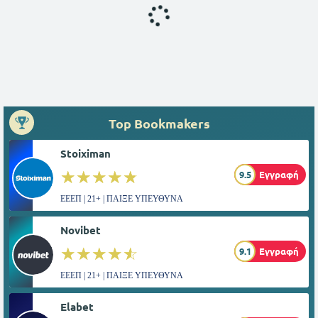
Top Bookmakers
Stoiximan
☆☆☆☆☆
★★★★★
9.5
Εγγραφή
ΕΕΕΠ | 21+ | ΠΑΙΞΕ ΥΠΕΥΘΥΝΑ
Novibet
☆☆☆☆☆
★★★★★
9.1
Εγγραφή
ΕΕΕΠ | 21+ | ΠΑΙΞΕ ΥΠΕΥΘΥΝΑ
Elabet