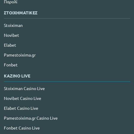
Παρολί
ΣΤΟΙΧΗΜΑΤΙΚΕΣ
Stoiximan
Novibet
Elabet
Pamestoixima.gr
Fonbet
ΚΑΖΙΝΟ LIVE
Stoiximan Casino Live
Novibet Casino Live
Elabet Casino Live
Pamestoixima.gr Casino Live
Fonbet Casino Live