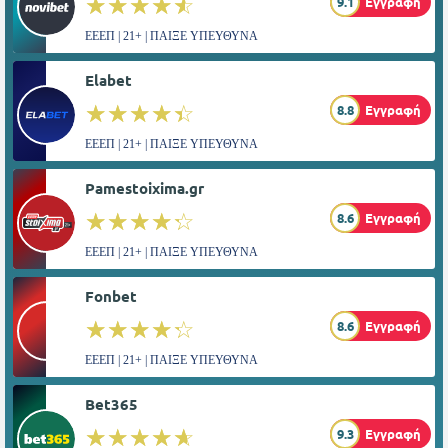
☆☆☆☆☆
★★★★★
9.1
Εγγραφή
ΕΕΕΠ | 21+ | ΠΑΙΞΕ ΥΠΕΥΘΥΝΑ
Elabet
☆☆☆☆☆
★★★★★
8.8
Εγγραφή
ΕΕΕΠ | 21+ | ΠΑΙΞΕ ΥΠΕΥΘΥΝΑ
Pamestoixima.gr
☆☆☆☆☆
★★★★★
8.6
Εγγραφή
ΕΕΕΠ | 21+ | ΠΑΙΞΕ ΥΠΕΥΘΥΝΑ
Fonbet
☆☆☆☆☆
★★★★★
8.6
Εγγραφή
ΕΕΕΠ | 21+ | ΠΑΙΞΕ ΥΠΕΥΘΥΝΑ
Bet365
☆☆☆☆☆
★★★★★
9.3
Εγγραφή