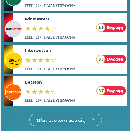
ΕΕΕΠ | 21+ | ΠΑΙΞΕ ΥΠΕΥΘΥΝΑ
Winmasters
☆☆☆☆☆
★★★★★
8.5
Εγγραφή
ΕΕΕΠ | 21+ | ΠΑΙΞΕ ΥΠΕΥΘΥΝΑ
Interwetten
☆☆☆☆☆
★★★★★
8.3
Εγγραφή
ΕΕΕΠ | 21+ | ΠΑΙΞΕ ΥΠΕΥΘΥΝΑ
Betsson
☆☆☆☆☆
★★★★★
8.7
Εγγραφή
ΕΕΕΠ | 21+ | ΠΑΙΞΕ ΥΠΕΥΘΥΝΑ
Όλες οι στοιχηματικές