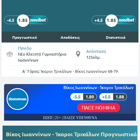
1.85
1.85
-4.5
+4.5
Προγνωστικό
Αποδόσεις
Στατιστικά
Γήπεδο
Απόσταση
Νέο Κλειστό Γυμναστήριο
125χλμ.
Ιωαννίνων
Α΄ Γύρος:
Ίκαροι Τρικάλων - Βίκος Ιωαννίνων 68-79
Βίκος Ιωαννίνων - Ίκαροι Τρικάλων
-5.5
1.80
+5.5
1.88
ΠΑΙΞΕ ΝΟΜΙΜΑ
ΕΕΕΠ | 21+ | ΠΑΙΞΕ ΥΠΕΥΘΥΝΑ
Βίκος Ιωαννίνων - Ίκαροι Τρικάλων
Προγνωστικά