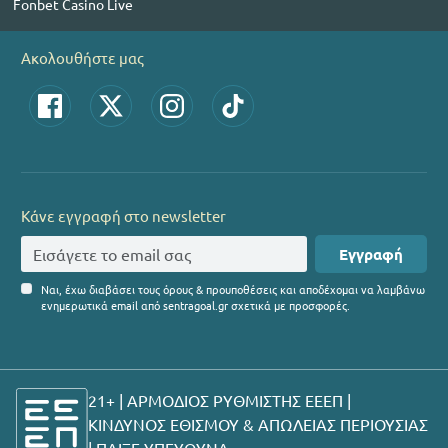
Fonbet Casino Live
Ακολουθήστε μας
Κάνε εγγραφή στο newsletter
Εγγραφή
Ναι, έχω διαβάσει τους όρους & προυποθέσεις και αποδέχομαι να λαμβάνω
ενημερωτικά email από sentragoal.gr σχετικά με προσφορές.
21+ | ΑΡΜΟΔΙΟΣ ΡΥΘΜΙΣΤΗΣ ΕΕΕΠ |
ΚΙΝΔΥΝΟΣ ΕΘΙΣΜΟΥ & ΑΠΩΛΕΙΑΣ ΠΕΡΙΟΥΣΙΑΣ