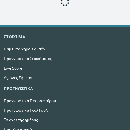
ΣΤΟΙΧΗΜΑ
Πάμε Στοίχημα Κουπόνι
Προγνωστικά Στοιχήματος
Live Score
Αγώνες Σήμερα
ΠΡΟΓΝΩΣΤΙΚΑ
Προγνωστικά Ποδοσφαίρου
Προγνωστικά Γκολ Γκολ
Τα over της ημέρας
Προτάσεις για Χ