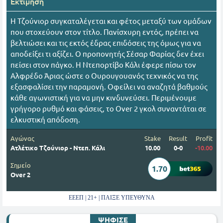
Εκτίμηση
Η Τζούνιορ συγκαταλέγεται και φέτος μεταξύ των ομάδων
που στοχεύουν στον τίτλο. Πανίσχυρη εντός, πρέπει να
βελτιώσει και τις εκτός έδρας επιδόσεις της όμως για να
αποδείξει τι αξίζει. Ο προπονητής Σέσαρ Φαρίας δεν έχει
πείσει στον πάγκο. Η Ντεπορτίβο Κάλι έφερε πίσω τον
Αλφρέδο Άριας ώστε ο Ουρουγουανός τεχνικός να της
εξασφαλίσει την παραμονή. Οφείλει να αναζητά βαθμούς
κάθε αγωνιστική για να μην κινδυνεύσει. Περιμένουμε
γρήγορο ρυθμό και φάσεις, το Over 2 γκολ συναντάται σε
ελκυστική απόδοση.
Αγώνας
Stake
Result
Profit
Ατλέτικο Τζούνιορ - Ντεπ. Κάλι
10.00
0-0
-10.00
Σημείο
1.70
Over 2
ΕΕΕΠ | 21+ | ΠΑΙΞΕ ΥΠΕΥΘΥΝΑ
ΨΗΦΙΣΕ