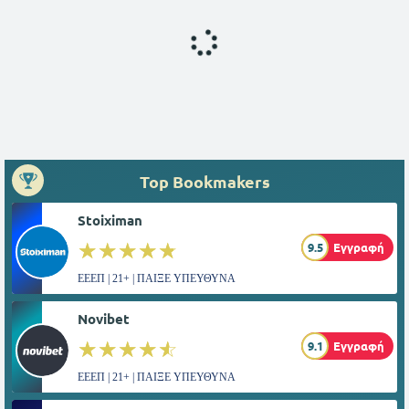
Top Bookmakers
Stoiximan
☆☆☆☆☆
★★★★★
9.5
Εγγραφή
ΕΕΕΠ | 21+ | ΠΑΙΞΕ ΥΠΕΥΘΥΝΑ
Novibet
☆☆☆☆☆
★★★★★
9.1
Εγγραφή
ΕΕΕΠ | 21+ | ΠΑΙΞΕ ΥΠΕΥΘΥΝΑ