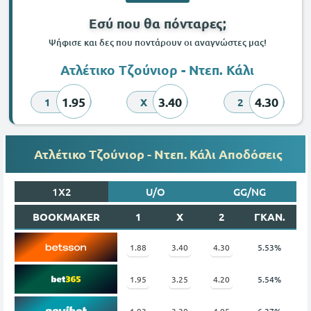
Εσύ που θα πόνταρες;
Ψήφισε και δες που ποντάρουν οι αναγνώστες μας!
Ατλέτικο Τζούνιορ - Ντεπ. Κάλι
1.95
3.40
4.30
1
X
2
Ατλέτικο Τζούνιορ - Ντεπ. Κάλι Αποδόσεις
1X2
U/O
GG/NG
BOOKMAKER
1
X
2
ΓΚΑΝ.
1.88
3.40
4.30
5.53%
1.95
3.25
4.20
5.54%